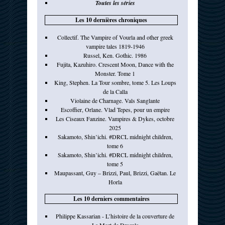
Toutes les séries
Les 10 dernières chroniques
Collectif. The Vampire of Vourla and other greek
vampire tales 1819-1946
Russel, Ken. Gothic. 1986
Fujita, Kazuhiro. Crescent Moon, Dance with the
Monster. Tome 1
King, Stephen. La Tour sombre, tome 5. Les Loups
de la Calla
Violaine de Charnage. Vals Sanglante
Escoffier, Orlane. Vlad Tepes, pour un empire
Les Ciseaux Fanzine. Vampires & Dykes, octobre
2025
Sakamoto, Shin’ichi. #DRCL midnight children,
tome 6
Sakamoto, Shin’ichi. #DRCL midnight children,
tome 5
Maupassant, Guy – Brizzi, Paul, Brizzi, Gaëtan. Le
Horla
Les 10 derniers commentaires
Philippe Kassarian - L’histoire de la couverture de