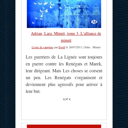
Adrian, Lara. Minuit, tome 3. L'alliance de
minuit
Livres de vampires
par
Ewelf
le 28/07/2011 | Série : Minuit
Les guerriers de La Lignée sont toujours
en guerre contre les Renégats et Marek,
leur dirigeant. Mais Les choses se corsent
un peu. Les Renégats s'organisent et
deviennent plus agressifs pour arriver à
leur but.
0,97 €