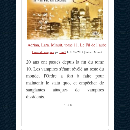
Adrian, Lara. Minuit, tome 11. Le Fil de l’aube
Livres de vampires
par
Ewelf
le 01/04/2014 | Série : Minuit
20 ans ont passés depuis la fin du tome
10. Les vampires s'étant révélé au reste du
monde, l'Ordre a fort à faire pour
maintenir le statu quo, et empêcher de
sanglantes attaques de vampires
dissidents.
4,10 €