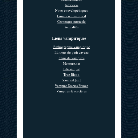
Interview
Notes encyclopédiques
Commerce vampiral
Chronique musicale
Actualités
Liens vampiriques
Bibliographie vampirique
Editions du petit caveau
Films de vampires
Morsure.net
Taliesin [en]
True Blood
Vamped [en]
Vampire Diaries France
Vampires & sorcières