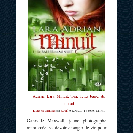
Adrian, Lara. Minuit, tome 1. Le baiser de
minuit
Livres de vampires
par
Ewelf
le 22/04/2011 | Série : Minuit
Gabrielle Maxwell, jeune photographe
renommée, va devoir changer de vie pour