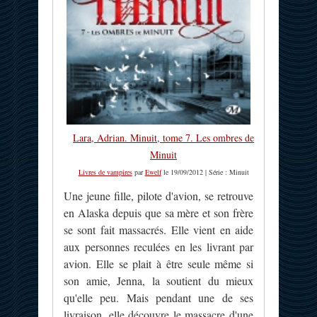
Lara, Adrian. Minuit, tome 7. Les ombres de
Minuit
Livres de vampires
par
Ewelf
le 19/09/2012 | Série : Minuit
Une jeune fille, pilote d'avion, se retrouve
en Alaska depuis que sa mère et son frère
se sont fait massacrés. Elle vient en aide
aux personnes reculées en les livrant par
avion. Elle se plait à être seule même si
son amie, Jenna, la soutient du mieux
qu'elle peu. Mais pendant une de ses
livraison, elle découvre le massacre d'une