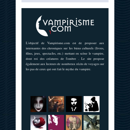
L'objectif de Vampirisme.com est de proposer aux
internautes des chroniques sur les biens culturels (livres,
films, jeux, spectacles, etc.) mettant en scène le vampire,
dont roi des créatures de l'ombre . Le site propose
également aux lecteurs de nombreux récits de voyages sur
les pas de ceux qui ont fait le mythe du vampire.