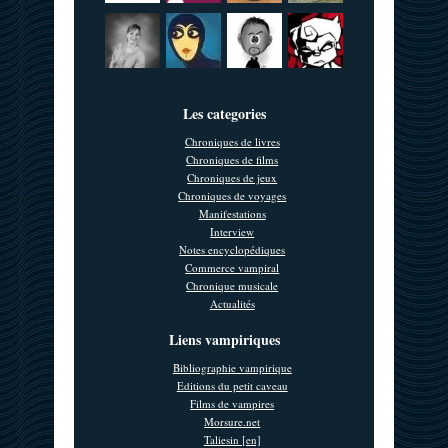
Les categories
Chroniques de livres
Chroniques de films
Chroniques de jeux
Chroniques de voyages
Manifestations
Interview
Notes encyclopédiques
Commerce vampiral
Chronique musicale
Actualités
Liens vampiriques
Bibliographie vampirique
Editions du petit caveau
Films de vampires
Morsure.net
Taliesin [en]