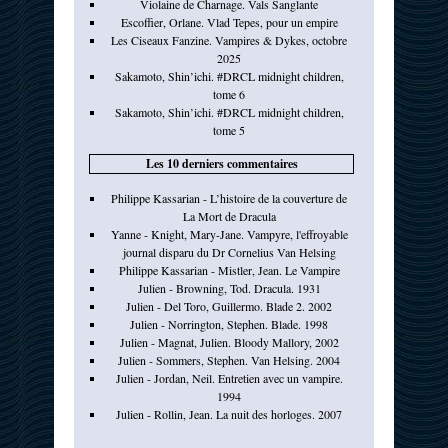
Violaine de Charnage. Vals Sanglante
Escoffier, Orlane. Vlad Tepes, pour un empire
Les Ciseaux Fanzine. Vampires & Dykes, octobre
2025
Sakamoto, Shin’ichi. #DRCL midnight children,
tome 6
Sakamoto, Shin’ichi. #DRCL midnight children,
tome 5
Les 10 derniers commentaires
Philippe Kassarian - L’histoire de la couverture de
La Mort de Dracula
Yanne - Knight, Mary-Jane. Vampyre, l'effroyable
journal disparu du Dr Cornelius Van Helsing
Philippe Kassarian - Mistler, Jean. Le Vampire
Julien - Browning, Tod. Dracula. 1931
Julien - Del Toro, Guillermo. Blade 2. 2002
Julien - Norrington, Stephen. Blade. 1998
Julien - Magnat, Julien. Bloody Mallory, 2002
Julien - Sommers, Stephen. Van Helsing. 2004
Julien - Jordan, Neil. Entretien avec un vampire.
1994
Julien - Rollin, Jean. La nuit des horloges. 2007