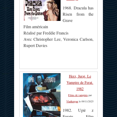
1968. Dracula has
Risen from the
Grave
Film américain
Réalisé par Freddie Francis
Avec Christopher Lee, Veronica Carlson,
Rupert Davies
Herz, Juraj. Le
Vampire de Ferat.
1982
Films de vampires
par
Vladkergan
le 09/11/2025
1982. Upír z
Feratu Film