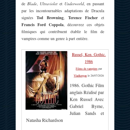
de
Blade
,
Ultraviolet
et
Underworld
, en passant
par les incontournables adaptations de Dracula
Tod Browning
Terence Fischer
signées
,
et
Francis Ford Coppola
, découvrez ces objets
filmiques qui contribuent établir le
film de
vampires
comme un genre à part entière.
Russel, Ken. Gothic.
1986
Films de vampires
par
Vladkergan
le 26/07/2026
1986. Gothic Film
anglais Réalisé par
Ken Russel Avec
Gabriel Byrne,
Julian Sands et
Natasha Richardson