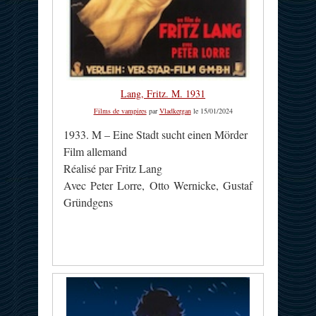
Lang, Fritz. M. 1931
Films de vampires
par
Vladkergan
le 15/01/2024
1933. M – Eine Stadt sucht einen Mörder
Film allemand
Réalisé par Fritz Lang
Avec Peter Lorre, Otto Wernicke, Gustaf
Gründgens