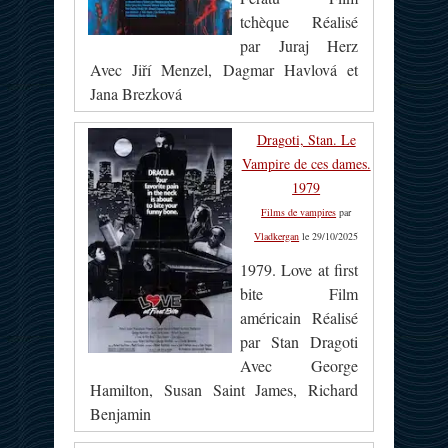
tchèque Réalisé
par Juraj Herz
Avec Jiří Menzel, Dagmar Havlová et
Jana Brezková
Dragoti, Stan. Le
Vampire de ces dames.
1979
Films de vampires
par
Vladkergan
le 29/10/2025
1979. Love at first
bite Film
américain Réalisé
par Stan Dragoti
Avec George
Hamilton, Susan Saint James, Richard
Benjamin