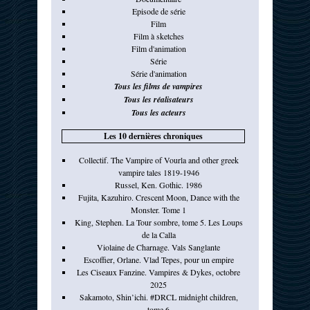
Episode de série
Film
Film à sketches
Film d'animation
Série
Série d'animation
Tous les films de vampires
Tous les réalisateurs
Tous les acteurs
Les 10 dernières chroniques
Collectif. The Vampire of Vourla and other greek
vampire tales 1819-1946
Russel, Ken. Gothic. 1986
Fujita, Kazuhiro. Crescent Moon, Dance with the
Monster. Tome 1
King, Stephen. La Tour sombre, tome 5. Les Loups
de la Calla
Violaine de Charnage. Vals Sanglante
Escoffier, Orlane. Vlad Tepes, pour un empire
Les Ciseaux Fanzine. Vampires & Dykes, octobre
2025
Sakamoto, Shin’ichi. #DRCL midnight children,
tome 6