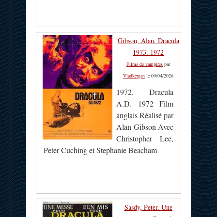
Gibson, Alan. Dracula
1973. 1972
Films de vampires
par
Vladkergan
le 09/04/2026
1972. Dracula
A.D. 1972 Film
anglais Réalisé par
Alan Gibson Avec
Christopher Lee,
Peter Cuching et Stephanie Beacham
Sasdy, Peter. Une