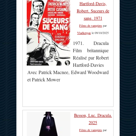
Hartford-Davis,
Robert. Suceurs de
sang. 1971
Films de vampires
par
Vladkergan
le 09/10/2025
1971. Dracula
Film britannique
Réalisé par Robert
Hartford-Davies
Avec Patrick Macnee, Edward Woodward
et Patrick Mower
Besson, Luc. Dracula.
2025
Films de vampires
par