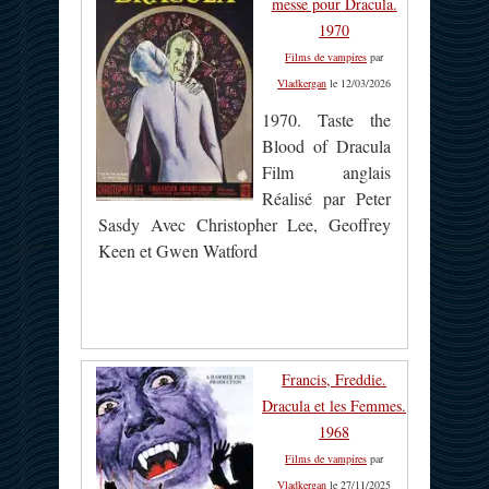
messe pour Dracula.
1970
Films de vampires
par
Vladkergan
le 12/03/2026
1970. Taste the
Blood of Dracula
Film anglais
Réalisé par Peter
Sasdy Avec Christopher Lee, Geoffrey
Keen et Gwen Watford
Francis, Freddie.
Dracula et les Femmes.
1968
Films de vampires
par
Vladkergan
le 27/11/2025