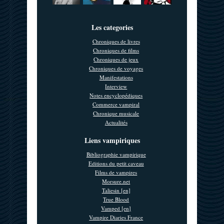
Les categories
Chroniques de livres
Chroniques de films
Chroniques de jeux
Chroniques de voyages
Manifestations
Interview
Notes encyclopédiques
Commerce vampiral
Chronique musicale
Actualités
Liens vampiriques
Bibliographie vampirique
Editions du petit caveau
Films de vampires
Morsure.net
Taliesin [en]
True Blood
Vamped [en]
Vampire Diaries France