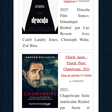
Vladkergan
le 15/08/2025
2025. Dracula
Film franco-
britannique
Réalisé par Luc
Besson Avec
Caleb Landry Jones, Christoph Waltz,
Zoë Bleu
Filardi, Jason –
Filardi, Peter.
Chapelwaite. 2021
Films de vampires
par
Spooky
le 23/06/2025
2021.
Chapelwaite Série
américaine Réalisé
par Jason et