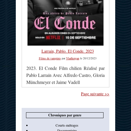
Larraín, Pablo. El Conde. 2023
Films de vampires
par
Vladkergan
le 20/12/2023
2023. El Conde Film chilien Réalisé par
Pablo Larraín Avec Alfredo Castro, Gloria
Münchmeyer et Jaime Vadell
Page suivante >>
Chroniques par genre
Courts-métrages
Documentaire