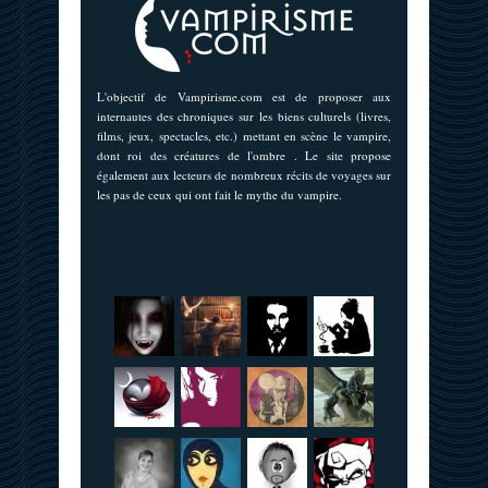
L'objectif de Vampirisme.com est de proposer aux
internautes des chroniques sur les biens culturels (livres,
films, jeux, spectacles, etc.) mettant en scène le vampire,
dont roi des créatures de l'ombre . Le site propose
également aux lecteurs de nombreux récits de voyages sur
les pas de ceux qui ont fait le mythe du vampire.