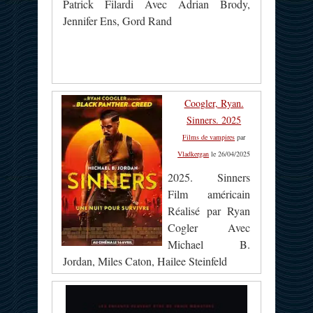
Patrick Filardi Avec Adrian Brody,
Jennifer Ens, Gord Rand
Coogler, Ryan.
Sinners. 2025
Films de vampires
par
Vladkergan
le 26/04/2025
2025. Sinners
Film américain
Réalisé par Ryan
Cogler Avec
Michael B.
Jordan, Miles Caton, Hailee Steinfeld