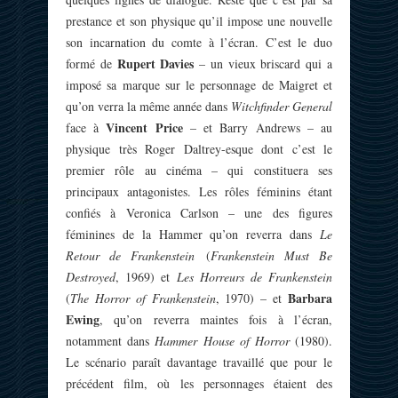
prestance et son physique qu’il impose une nouvelle
son incarnation du comte à l’écran. C’est le duo
Rupert Davies
formé de
– un vieux briscard qui a
imposé sa marque sur le personnage de Maigret et
qu’on verra la même année dans
Witchfinder General
Vincent Price
face à
– et Barry Andrews – au
physique très Roger Daltrey-esque dont c’est le
premier rôle au cinéma – qui constituera ses
principaux antagonistes. Les rôles féminins étant
confiés à Veronica Carlson – une des figures
féminines de la Hammer qu’on reverra dans
Le
Retour de Frankenstein
(
Frankenstein Must Be
Destroyed
, 1969) et
Les Horreurs de Frankenstein
Barbara
(
The Horror of Frankenstein
, 1970) – et
Ewing
, qu’on reverra maintes fois à l’écran,
notamment dans
Hammer House of Horror
(1980).
Le scénario paraît davantage travaillé que pour le
précédent film, où les personnages étaient des