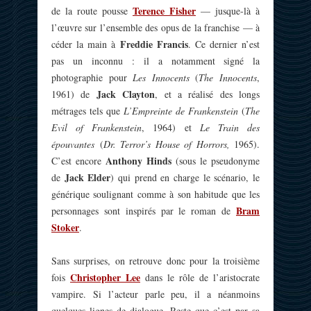
Terence Fisher
de la route pousse
— jusque-là à
l’œuvre sur l’ensemble des opus de la franchise — à
Freddie Francis
céder la main à
. Ce dernier n’est
pas un inconnu : il a notamment signé la
photographie pour
Les Innocents
(
The Innocents
,
Jack Clayton
1961) de
, et a réalisé des longs
métrages tels que
L’Empreinte de Frankenstein
(
The
Evil of Frankenstein
, 1964) et
Le Train des
épouvantes
(
Dr. Terror’s House of Horrors,
1965).
Anthony Hinds
C’est encore
(sous le pseudonyme
Jack Elder
de
) qui prend en charge le scénario, le
générique soulignant comme à son habitude que les
Bram
personnages sont inspirés par le roman de
Stoker
.
Sans surprises, on retrouve donc pour la troisième
Christopher Lee
fois
dans le rôle de l’aristocrate
vampire. Si l’acteur parle peu, il a néanmoins
quelques lignes de dialogue. Reste que c’est par sa