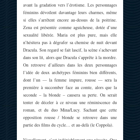
avant la gradation vers l’érotisme. Les personnages
féminins dévoilent davantage leurs charmes, même
si elles s’arrêtent encore au-dessus de la poitrine.
Zena est présentée comme aguicheuse, dotée d’une
sexualité libérée. Maria est plus pure, mais elle
n’hésitera pas à dégrafer sa chemise de nuit devant
Dracula. Son regard se fait lascif, la scène s’achevant
dans son lit, alors que Dracula s’apprête à la mordre.
On retrouve d’ailleurs dans les deux personnages
l’idée de deux archétypes féminins bien différents,
dont l’un — la femme impure, rousse — sera la
première à succomber face au comte, alors que la
seconde – la blonde – causera sa perte. On serait
tenter de déceler à ce niveau une réminiscence du
roman, et du duo Mina/Lucy.
Sachant que cette
opposition rousse / blonde se retrouve dans une
partie des films du cycle… et au-delà (le Coppola).
Visuellement, c’est indéniablement une réussite. Que