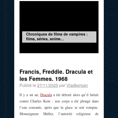
Chroniques de films de vampires :
films, séries, anime...
Francis, Freddie. Dracula et
les Femmes. 1968
Publié le
27/11/2025
par
Vladkergan
Il y a un an,
Dracula
a été détruit alors qu’il luttait
contre Charles Kent : son corps a été plongé dans
l’eau courante, après que la glace se soit rompue.
Monseigneur Muller, l’autorité religieuse de