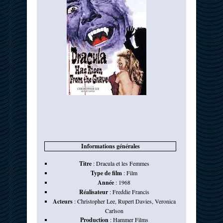
Informations générales
Titre
:
Dracula et les Femmes
Type de film
:
Film
Année
:
1968
Réalisateur
:
Freddie Francis
Acteurs
:
Christopher Lee
,
Rupert Davies
,
Veronica
Carlson
Production
:
Hammer Films