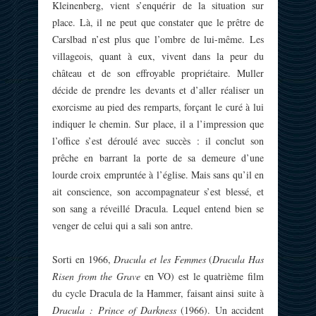
Kleinenberg, vient s’enquérir de la situation sur
place. Là, il ne peut que constater que le prêtre de
Carslbad n’est plus que l’ombre de lui-même. Les
villageois, quant à eux, vivent dans la peur du
château et de son effroyable propriétaire. Muller
décide de prendre les devants et d’aller réaliser un
exorcisme au pied des remparts, forçant le curé à lui
indiquer le chemin. Sur place, il a l’impression que
l’office s’est déroulé avec succès : il conclut son
prêche en barrant la porte de sa demeure d’une
lourde croix empruntée à l’église. Mais sans qu’il en
ait conscience, son accompagnateur s’est blessé, et
son sang a réveillé Dracula. Lequel entend bien se
venger de celui qui a sali son antre.
Sorti en 1966,
Dracula et les Femmes
(
Dracula Has
Risen from the Grave
en VO) est le quatrième film
du cycle Dracula de la Hammer, faisant ainsi suite à
Dracula : Prince of Darkness
(1966). Un accident