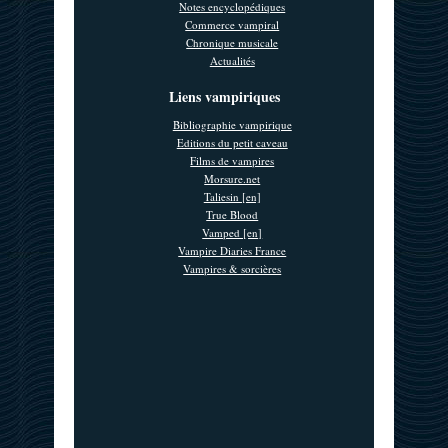
Notes encyclopédiques
Commerce vampiral
Chronique musicale
Actualités
Liens vampiriques
Bibliographie vampirique
Editions du petit caveau
Films de vampires
Morsure.net
Taliesin [en]
True Blood
Vamped [en]
Vampire Diaries France
Vampires & sorcières