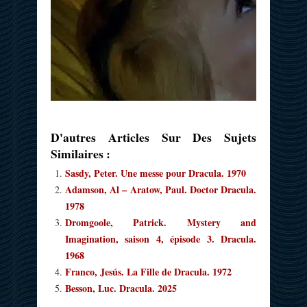
D'autres Articles Sur Des Sujets
Similaires :
Sasdy, Peter. Une messe pour Dracula. 1970
Adamson, Al – Aratow, Paul. Doctor Dracula.
1978
Dromgoole, Patrick. Mystery and
Imagination, saison 4, épisode 3. Dracula.
1968
Franco, Jesús. La Fille de Dracula. 1972
Besson, Luc. Dracula. 2025