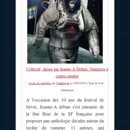
Collectif, dirigé par Jeanne-A Debats. Vampires à
contre-emploi
Livres de vampires
par
Vladkergan
le 22/02/2014 | Type de livre :
Anthologie
A l'occasion des 10 ans du festival de
Sèvre, Jeanne-A débats s'est entourée de
la fine fleur de la SF française pour
proposer une anthologie décalée autour du
mythe du vampire. 11 auteurs, qui