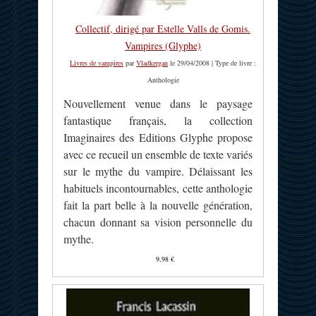
Collectif, dirigé par Estelle Valls de Gomis.
Vampires (Glyphe)
Livres de vampires
par
Vladkergan
le 29/04/2008 | Type de livre :
Anthologie
Nouvellement venue dans le paysage
fantastique français, la collection
Imaginaires des Editions Glyphe propose
avec ce recueil un ensemble de texte variés
sur le mythe du vampire. Délaissant les
habituels incontournables, cette anthologie
fait la part belle à la nouvelle génération,
chacun donnant sa vision personnelle du
mythe.
9,98 €