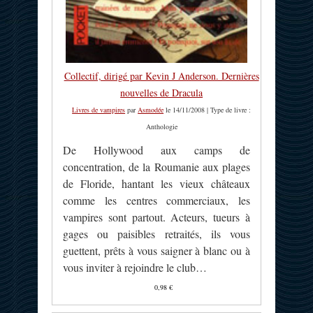
Collectif, dirigé par Kevin J Anderson. Dernières
nouvelles de Dracula
Livres de vampires
par
Asmodée
le 14/11/2008 | Type de livre :
Anthologie
De Hollywood aux camps de
concentration, de la Roumanie aux plages
de Floride, hantant les vieux châteaux
comme les centres commerciaux, les
vampires sont partout. Acteurs, tueurs à
gages ou paisibles retraités, ils vous
guettent, prêts à vous saigner à blanc ou à
vous inviter à rejoindre le club…
0,98 €