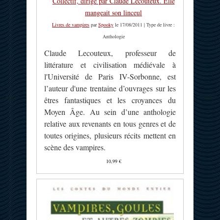
Collectif, dirigé par Claude Lecouteux. Elle
mangeait son linceul
Livres de vampires
par
Spooky
le 17/08/2011 | Type de livre :
Anthologie
Claude Lecouteux, professeur de
littérature et civilisation médiévale à
l'Université de Paris IV-Sorbonne, est
l’auteur d'une trentaine d’ouvrages sur les
êtres fantastiques et les croyances du
Moyen Âge. Au sein d’une anthologie
relative aux revenants en tous genres et de
toutes origines, plusieurs récits mettent en
scène des vampires.
10,99 €