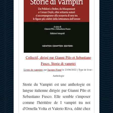
Collectif, dirigé par Gianni Pilo et Sebastiano
Fusco. Storie di vampiri
Livres de vampires
par
Jacques Finné
le 23/08/2022 | Type de livre :
Anthologie
Storie du Vampiri est une anthologie en
langue italienne dirigée par Gianni Pilo et
Sebastiano Fusco. Elle semble s'imposer
comme l'héritière de I vampiri tra noi
d'Ornella Volta et Valerio Riva, édité chez