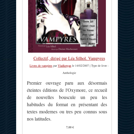
Collectif, dirigé par Léa Silhol. Vampyres
Livres de vampires
par
Vladkergan
le 14/02/2007 | Type de livre :
Anthologie
Premier ouvrage paru aux désormais
éteintes éditions de l'Oxymore, ce recueil
de nouvelles bouscule un peu les
habitudes du format en présentant des
textes modernes ou tres peu connus sous
nos latitudes.
7,00 €