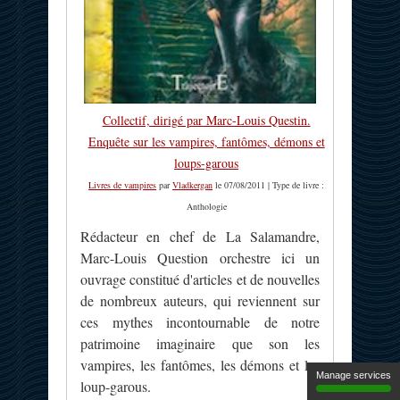
Collectif, dirigé par Marc-Louis Questin.
Enquête sur les vampires, fantômes, démons et
loups-garous
Livres de vampires
par
Vladkergan
le 07/08/2011 | Type de livre :
Anthologie
Rédacteur en chef de La Salamandre,
Marc-Louis Question orchestre ici un
ouvrage constitué d'articles et de nouvelles
de nombreux auteurs, qui reviennent sur
ces mythes incontournable de notre
patrimoine imaginaire que son les
vampires, les fantômes, les démons et les
Manage services
loup-garous.