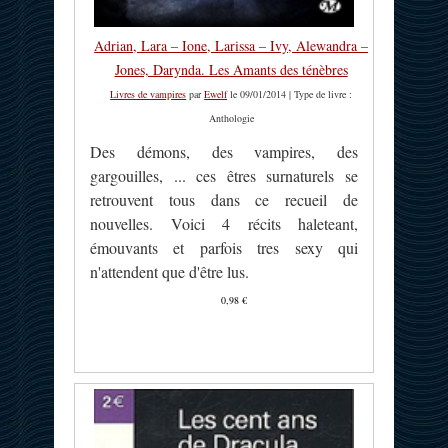
Adrian, Lara – Ione, Larissa – Ivy, Alewandra –
Jones, Darynda. Les Amants des ténèbres
Livres de vampires
par
Ewelf
le 09/01/2014 | Type de livre :
Anthologie
Des démons, des vampires, des
gargouilles, ... ces êtres surnaturels se
retrouvent tous dans ce recueil de
nouvelles. Voici 4 récits haleteant,
émouvants et parfois tres sexy qui
n'attendent que d'être lus.
0,98 €