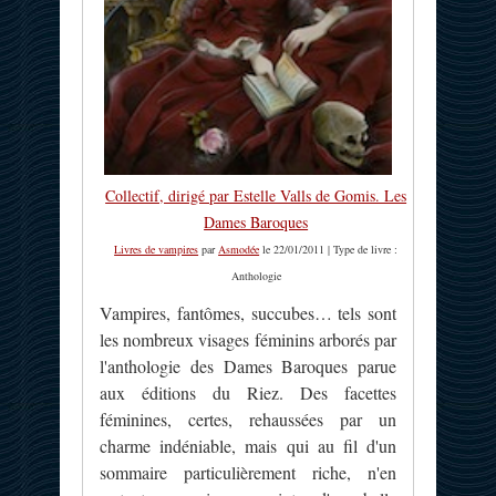
Collectif, dirigé par Estelle Valls de Gomis. Les
Dames Baroques
Livres de vampires
par
Asmodée
le 22/01/2011 | Type de livre :
Anthologie
Vampires, fantômes, succubes… tels sont
les nombreux visages féminins arborés par
l'anthologie des Dames Baroques parue
aux éditions du Riez. Des facettes
féminines, certes, rehaussées par un
charme indéniable, mais qui au fil d'un
sommaire particulièrement riche, n'en