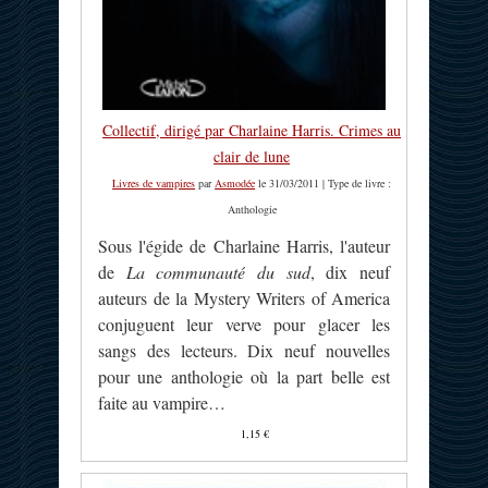
Collectif, dirigé par Charlaine Harris. Crimes au
clair de lune
Livres de vampires
par
Asmodée
le 31/03/2011 | Type de livre :
Anthologie
Sous l'égide de Charlaine Harris, l'auteur
de
La communauté du sud
, dix neuf
auteurs de la Mystery Writers of America
conjuguent leur verve pour glacer les
sangs des lecteurs. Dix neuf nouvelles
pour une anthologie où la part belle est
faite au vampire…
1,15 €