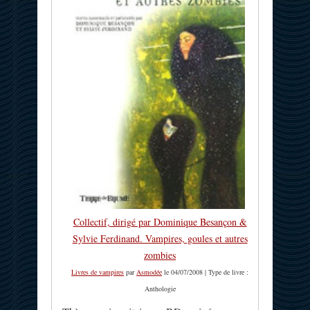
Collectif, dirigé par Dominique Besançon &
Sylvie Ferdinand. Vampires, goules et autres
zombies
Livres de vampires
par
Asmodée
le 04/07/2008 | Type de livre :
Anthologie