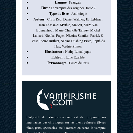
Langue
:
Français
Titre
:
Le vampire des origines, tome 2
Type de livre
:
Anthologie
Auteur
:
Chris Red
,
Daniel Walther
,
JB Leblanc
,
Jean Lhassa & Mythic
,
Malvyl
,
Marc Van
Buggenhout
,
Marie-Charlotte Tanguy
,
Michel
Lamart
,
Nicolas Pages
,
Nicolas Saintier
,
Patrick S
Vast
,
Pierre Bruhlet
,
Salyna Cushing Price
,
Tepthida
Hay
,
Valérie Simon
Illustrateur
:
Nathy Lunathyque
Editeur
:
Lune Ecarlate
Personnages
:
Gilles de Rais
L'objectif de Vampirisme.com est de proposer aux
internautes des chroniques sur les biens culturels (livres,
films, jeux, spectacles, etc.) mettant en scène le vampire,
dont Collectif, dirigé par Marc Bailly. Le vampire des