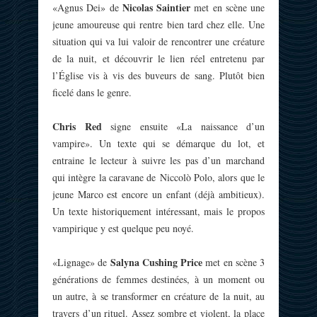
Nicolas Saintier
«Agnus Dei» de
met en scène une
jeune amoureuse qui rentre bien tard chez elle. Une
situation qui va lui valoir de rencontrer une créature
de la nuit, et découvrir le lien réel entretenu par
l’Église vis à vis des buveurs de sang. Plutôt bien
ficelé dans le genre.
Chris Red
signe ensuite «La naissance d’un
vampire». Un texte qui se démarque du lot, et
entraine le lecteur à suivre les pas d’un marchand
qui intègre la caravane de Niccolò Polo, alors que le
jeune Marco est encore un enfant (déjà ambitieux).
Un texte historiquement intéressant, mais le propos
vampirique y est quelque peu noyé.
Salyna Cushing Price
«Lignage» de
met en scène 3
générations de femmes destinées, à un moment ou
un autre, à se transformer en créature de la nuit, au
travers d’un rituel. Assez sombre et violent, la place