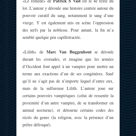
Patrick S Vast
«Le remède» de
est le 4e texte du
lot. L’auteur y déroule une histoire centrée autour du
pouvoir curatif du sang, notamment le sang d’une
vierge. Y est également mis en scène l’oppression
des serfs par la noblesse. Pour autant, la fin m’a
semblé quelque peu capillotractée.
Marc Van Buggenhout
«Lilith» de
se déroule
durant les croisades, et imagine que les armées
d’Occident font appel à un vampire pour mettre un
terme aux exactions d’un de ses congénères. Sauf
qu’il ne s’agit pas de n’importe lequel d’entre eux,
mais de la sulfureuse Lilith. L’auteur joue sur
certains pouvoirs vampiriques (celui de ressentir la
proximité d’un autre vampire, de se transformer en
animal nocturne), et détourne certains codes des
récits du genre (la religion, avec la présence d’un
prêtre défroqué).