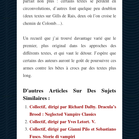
parfait non plus : certains textes se perdent en
circonvolutions, d’autres font quelque peu doublon
(deux textes sur Gills de Rais, deux où l’on croise le
chemin de Colomb…).
Un recueil que j’ai trouvé davantage varié que le
premier, plus original dans les approches des
différents textes, et qui vaut le détour. J’espère que
certains des auteurs auront le goût de poursuivre ces
armes contre les bêtes à crocs par des textes plus
long.
D'autres Articles Sur Des Sujets
Similaires :
Collectif, dirigé par Richard Dalby. Dracula’s
Brood : Neglected Vampire Classics
Collectif, dirigé par Yves Letort. V.
Collectif, dirigé par Gianni Pilo et Sebastiano
Fusco. Storie di vampiri