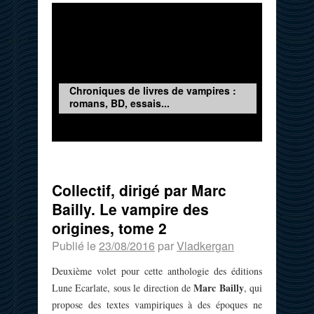
Chroniques de livres de vampires :
romans, BD, essais...
Collectif, dirigé par Marc
Bailly. Le vampire des
origines, tome 2
Publié le
23/08/2016
par
Vladkergan
Deuxième volet pour cette anthologie des éditions
Marc Bailly
Lune Ecarlate, sous le direction de
, qui
propose des textes vampiriques à des époques ne