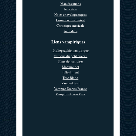
Manifestations
Interview
Notes encyclopédiques
Commerce vampiral
Chronique musicale
Actualités
Liens vampiriques
Bibliographie vampirique
Editions du petit caveau
Films de vampires
Morsure.net
Taliesin [en]
True Blood
Vamped [en]
Vampire Diaries France
Vampires & sorcières