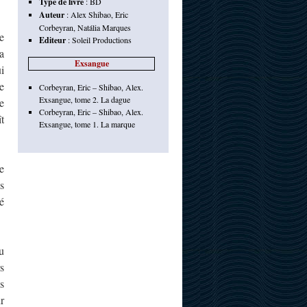
Type de livre
:
BD
Auteur
:
Alex Shibao
,
Eric
Corbeyran
,
Natália Marques
e
Editeur
:
Soleil Productions
a
Exsangue
i
e
Corbeyran, Eric – Shibao, Alex.
Exsangue, tome 2. La dague
e
Corbeyran, Eric – Shibao, Alex.
t
Exsangue, tome 1. La marque
e
s
é
u
s
s
r