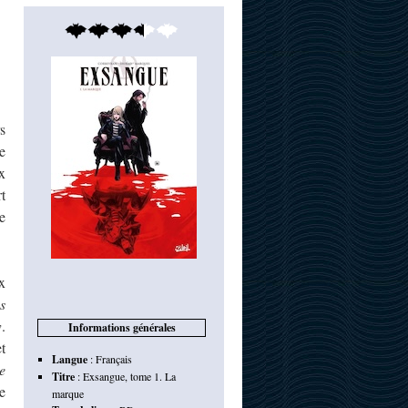
s
e
x
t
e
x
s
w
.
Informations générales
t
Langue
:
Français
e
Titre
:
Exsangue, tome 1. La
e
marque