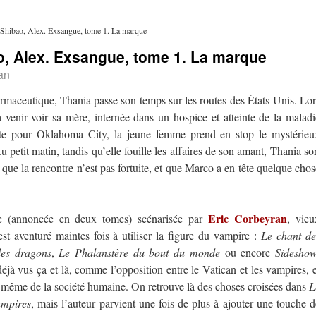
 Shibao, Alex. Exsangue, tome 1. La marque
o, Alex. Exsangue, tome 1. La marque
an
maceutique, Thania passe son temps sur les routes des États-Unis. Lor
e à venir voir sa mère, internée dans un hospice et atteinte de la maladi
oute pour Oklahoma City, la jeune femme prend en stop le mystérieu
u petit matin, tandis qu’elle fouille les affaires de son amant, Thania sor
 que la rencontre n’est pas fortuite, et que Marco a en tête quelque chos
Eric Corbeyran
ie (annoncée en deux tomes) scénarisée par
, vieu
st aventuré maintes fois à utiliser la figure du vampire :
Le chant de
es dragons
,
Le Phalanstère du bout du monde
ou encore
Sidesho
déjà vus ça et là, comme l’opposition entre le Vatican et les vampires, e
in même de la société humaine. On retrouve là des choses croisées dans
L
mpires
, mais l’auteur parvient une fois de plus à ajouter une touche d