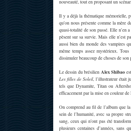
nouveauté, tout en proposant un scénar
Il y a déjà la thématique mémorielle, 
qu’on nous présente comme la mère de T
quasi-totalité de son passé. Elle n’en 
pèsent sur sa survie. Mais elle n’est 
aussi bien du monde des vampires qu
même temps assez mystérieux. Tous de
dissimuler beaucoup de choses de son p
Alex Shibao
Le dessin du brésilien
est
Les filles de Soleil
, l’illustrateur étai
tels que Dynamite, Titan ou Aftershock
efficacement par la mise en couleur de
On comprend au fil de l’album que la s
sein de l’humanité, avec sa propre stru
sang, ceux qui n’ont pas été transfor
plusieurs centaines d’années, sans q