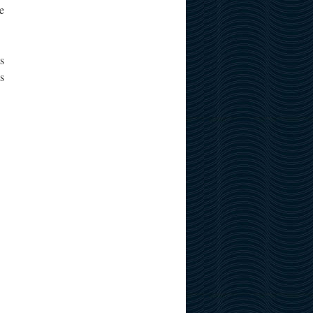
e
s
s