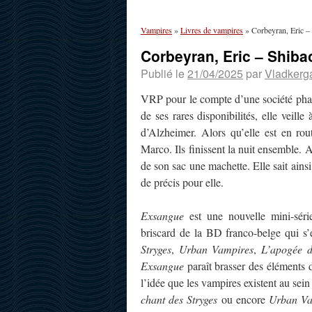
Vampires
»
Livres de vampires
»
Corbeyran, Eric –
Corbeyran, Eric – Shiba
Publié le
21/04/2025
par
Vladkerg
VRP pour le compte d’une société phar
de ses rares disponibilités, elle veill
d’Alzheimer. Alors qu’elle est en r
Marco. Ils finissent la nuit ensemble. A
de son sac une machette. Elle sait ainsi
de précis pour elle.
Exsangue
est une nouvelle mini-sér
briscard de la BD franco-belge qui s’e
Stryges
,
Urban Vampires
,
L’apogée d
Exsangue
paraît brasser des éléments 
l’idée que les vampires existent au se
chant des Stryges
ou encore
Urban Va