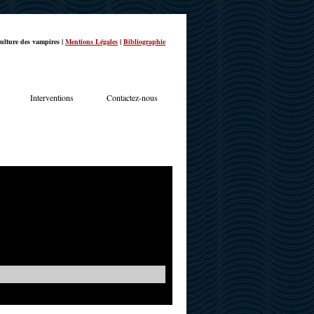
ulture des vampires |
Mentions Légales
|
Bibliographie
Interventions
Contactez-nous
TERVIEWS
ACTUALITÉS