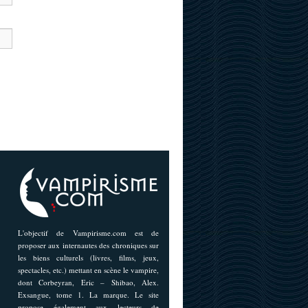
L'objectif de Vampirisme.com est de
proposer aux internautes des chroniques sur
les biens culturels (livres, films, jeux,
spectacles, etc.) mettant en scène le vampire,
dont Corbeyran, Eric – Shibao, Alex.
Exsangue, tome 1. La marque. Le site
propose également aux lecteurs de