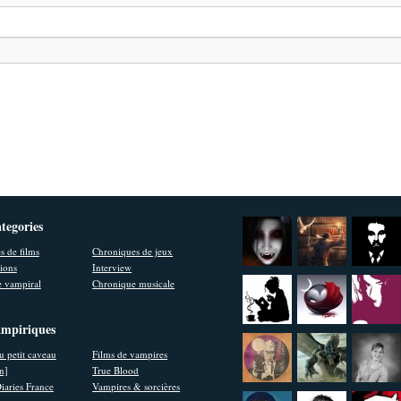
ategories
s de films
Chroniques de jeux
ions
Interview
 vampiral
Chronique musicale
ampiriques
u petit caveau
Films de vampires
en]
True Blood
iaries France
Vampires & sorcières