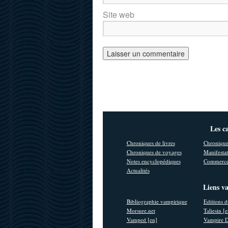
Site web
Les c
Chroniques de livres
Chronique
Chroniques de voyages
Manifestat
Notes encyclopédiques
Commerce
Actualités
Liens v
Bibliographie vampirique
Editions d
Morsure.net
Taliesin [
Vamped [en]
Vampire D