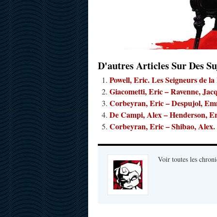
D'autres Articles Sur Des Su
Powell, Eric. Les Seigneurs de la
Giacometti, Eric – Ravenne, Jac
Corbeyran, Eric – Despujol, Em
De Campi, Alex – Henderson, Eri
Corbeyran, Eric – Shibao, Alex.
Voir toutes les chroni