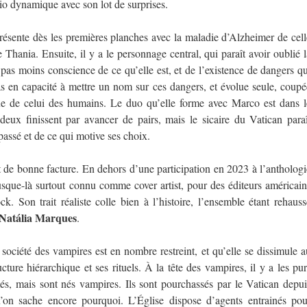
io dynamique avec son lot de surprises.
présente dès les premières planches avec la maladie d’Alzheimer de cell
hania. Ensuite, il y a le personnage central, qui paraît avoir oublié l
a pas moins conscience de ce qu’elle est, et de l’existence de dangers qu
pas en capacité à mettre un nom sur ces dangers, et évolue seule, coupé
e de celui des humains. Le duo qu’elle forme avec Marco est dans l
ux finissent par avancer de pairs, mais le sicaire du Vatican paraî
assé et de ce qui motive ses choix.
 de bonne facture. En dehors d’une participation en 2023 à l’anthologi
t jusque-là surtout connu comme cover artist, pour des éditeurs américain
. Son trait réaliste colle bien à l’histoire, l’ensemble étant rehauss
Natália Marques
.
ociété des vampires est en nombre restreint, et qu’elle se dissimule a
cture hiérarchique et ses rituels. À la tête des vampires, il y a les pur
més, mais sont nés vampires. Ils sont pourchassés par le Vatican depui
u’on sache encore pourquoi. L’Église dispose d’agents entrainés pou