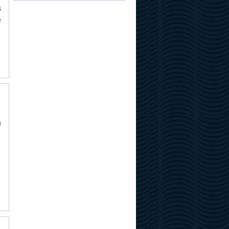
s
e
n