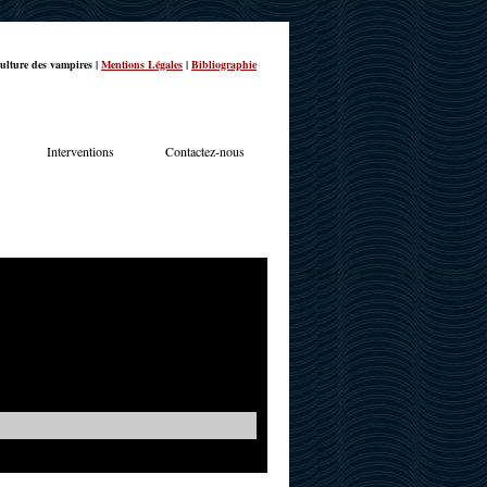
ulture des vampires |
Mentions Légales
|
Bibliographie
Interventions
Contactez-nous
TERVIEWS
ACTUALITÉS