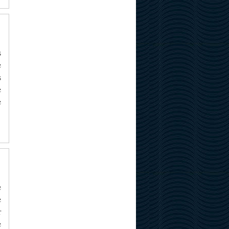
s
e
s
e
e
e
e
r
e