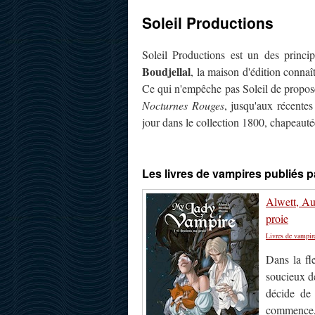
Soleil Productions
Soleil Productions est un des princ
Boudjellal
, la maison d'édition connaî
Ce qui n'empêche pas Soleil de propose
Nocturnes Rouges
, jusqu'aux récente
jour dans le collection 1800, chapeauté
Les livres de vampires publiés p
Alwett, Au
proie
Livres de vampir
Dans la fl
soucieux de
décide de 
commence, e