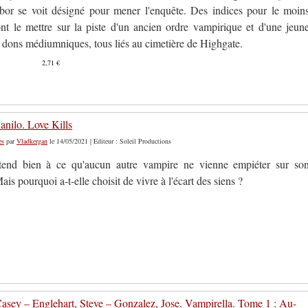
or se voit désigné pour mener l'enquête. Des indices pour le moin
vont le mettre sur la piste d'un ancien ordre vampirique et d'une jeun
dons médiumniques, tous liés au cimetière de Highgate.
2,71 €
anilo. Love Kills
es
par
Vladkergan
le 14/05/2021 | Editeur : Soleil Productions
tend bien à ce qu'aucun autre vampire ne vienne empiéter sur so
Mais pourquoi a-t-elle choisit de vivre à l'écart des siens ?
asey – Englehart, Steve – Gonzalez, Jose. Vampirella. Tome 1 : Au-