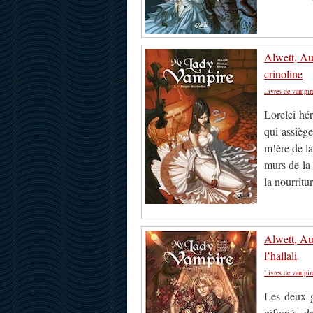
Alwett, Au
crinoline
Livres de vampir
Lorelei hé
qui assiège
m!ère de la
murs de la
la nourritu
Alwett, Au
l’hallali
Livres de vampir
Les deux g
réfugiés d