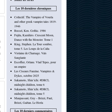
Les 10 dernières chroniques
Collectif. The Vampire of Vourla
and other greek vampire tales 1819-
1946
Russel, Ken. Gothic. 1986
Fujita, Kazuhiro. Crescent Moon,
Dance with the Monster. Tome 1
s
King, Stephen. La Tour sombre,
e
tome 5. Les Loups de la Calla
s
Violaine de Charnage. Vals
Sanglante
x
Escoffier, Orlane. Vlad Tepes, pour
un empire
Les Ciseaux Fanzine. Vampires &
Dykes, octobre 2025
Sakamoto, Shin’ichi. #DRCL
midnight children, tome 6
Sakamoto, Shin’ichi. #DRCL
midnight children, tome 5
Maupassant, Guy – Brizzi, Paul,
Brizzi, Gaëtan. Le Horla
t
Les 10 derniers commentaires
l