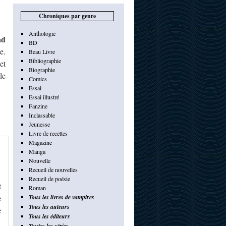
Chroniques par genre
Anthologie
ad
BD
e.
Beau Livre
Bibliographie
et
Biographie
le
Comics
Essai
Essai illustré
Fanzine
Inclassable
Jeunesse
Livre de recettes
Magazine
Manga
Nouvelle
Recueil de nouvelles
Recueil de poésie
t
Roman
e
Tous les livres de vampires
Tous les auteurs
e
Tous les éditeurs
Toutes les séries