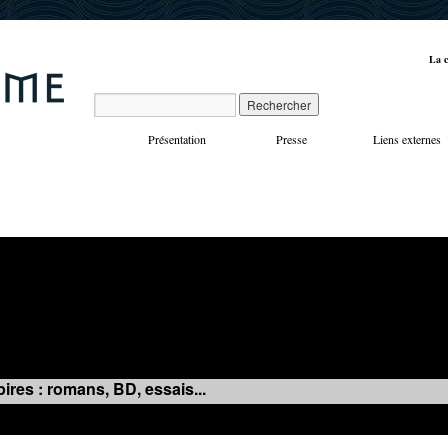
La c
Présentation
Presse
Liens externes
VOYAGES
MANIFESTATIONS
MUSIQUE
IN
ires : romans, BD, essais...