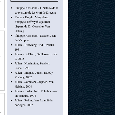
Philippe Kassarian - L’histoire de la
couverture de La Mort de Dracula
Yanne - Knight, Mary-Jane.
Vampyre, l'effroyable journal
disparu du Dr Cornelius Van
Helsing
Philippe Kassarian - Mistler, Jean.
Le Vampire
Julien - Browning, Tod. Dracula.
e
1931
Julien - Del Toro, Guillermo. Blade
e
2. 2002
Julien - Norrington, Stephen.
Blade. 1998
Julien - Magnat, Julien. Bloody
Mallory, 2002
Julien - Sommers, Stephen. Van
Helsing. 2004
Julien - Jordan, Neil. Entretien avec
un vampire. 1994
Julien - Rollin, Jean. La nuit des
horloges. 2007
r