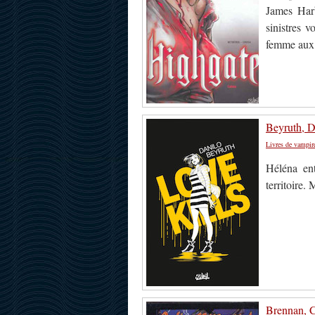
James Harb
sinistres 
femme aux 
Beyruth, D
Livres de vampir
Héléna en
territoire. 
Brennan, C