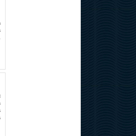
a
s
.
t
s
s
s