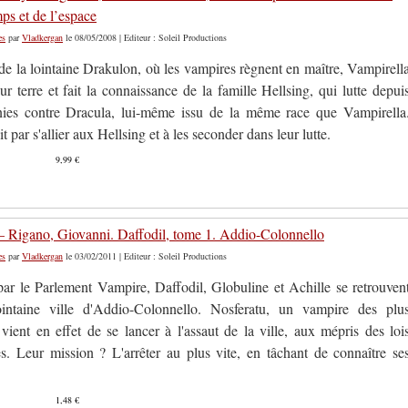
ps et de l’espace
es
par
Vladkergan
le 08/05/2008 | Editeur : Soleil Productions
de la lointaine Drakulon, où les vampires règnent en maître, Vampirell
r terre et fait la connaissance de la famille Hellsing, qui lutte depui
ies contre Dracula, lui-même issu de la même race que Vampirella
it par s'allier aux Hellsing et à les seconder dans leur lutte.
9,99 €
 Rigano, Giovanni. Daffodil, tome 1. Addio-Colonnello
es
par
Vladkergan
le 03/02/2011 | Editeur : Soleil Productions
ar le Parlement Vampire, Daffodil, Globuline et Achille se retrouven
ointaine ville d'Addio-Colonnello. Nosferatu, un vampire des plu
vient en effet de se lancer à l'assaut de la ville, aux mépris des loi
s. Leur mission ? L'arrêter au plus vite, en tâchant de connaître se
1,48 €