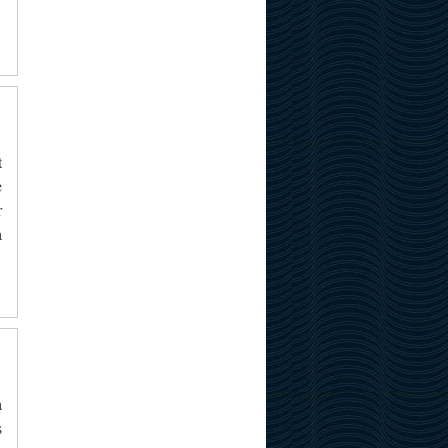
t
e
r
a
a
s