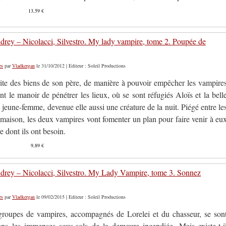
13,59 €
drey – Nicolacci, Silvestro. My lady vampire, tome 2. Poupée de
es
par
Vladkergan
le 31/10/2012 | Editeur : Soleil Productions
rite des biens de son père, de manière à pouvoir empêcher les vampire
nt le manoir de pénétrer les lieux, où se sont réfugiés Aloïs et la bell
 jeune-femme, devenue elle aussi une créature de la nuit. Piégé entre le
 maison, les deux vampires vont fomenter un plan pour faire venir à eu
re dont ils ont besoin.
9,89 €
drey – Nicolacci, Silvestro. My Lady Vampire, tome 3. Sonnez
es
par
Vladkergan
le 09/02/2015 | Editeur : Soleil Productions
roupes de vampires, accompagnés de Lorelei et du chasseur, se son
ans les immenses sous-sols de la demeure incendiée. Mais existe-t-i