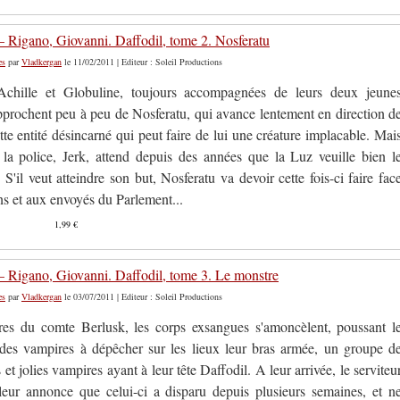
 Rigano, Giovanni. Daffodil, tome 2. Nosferatu
es
par
Vladkergan
le 11/02/2011 | Editeur : Soleil Productions
 Achille et Globuline, toujours accompagnées de leurs deux jeune
approchent peu à peu de Nosferatu, qui avance lentement en direction d
te entité désincarné qui peut faire de lui une créature implacable. Mai
 la police, Jerk, attend depuis des années que la Luz veuille bien l
i. S'il veut atteindre son but, Nosferatu va devoir cette fois-ci faire fac
s et aux envoyés du Parlement...
1,99 €
 Rigano, Giovanni. Daffodil, tome 3. Le monstre
es
par
Vladkergan
le 03/07/2011 | Editeur : Soleil Productions
rres du comte Berlusk, les corps exsangues s'amoncèlent, poussant l
des vampires à dépêcher sur les lieux leur bras armée, un groupe d
s et jolies vampires ayant à leur tête Daffodil. A leur arrivée, le serviteu
eur annonce que celui-ci a disparu depuis plusieurs semaines, et n