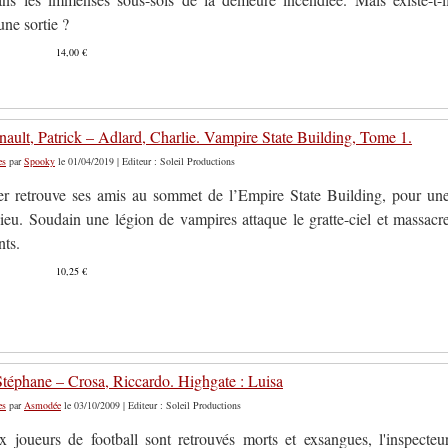
ne sortie ?
14,00 €
ault, Patrick – Adlard, Charlie. Vampire State Building, Tome 1.
es
par
Spooky
le 01/04/2019 | Editeur : Soleil Productions
er retrouve ses amis au sommet de l’Empire State Building, pour un
dieu. Soudain une légion de vampires attaque le gratte-ciel et massacr
nts.
10,25 €
Stéphane – Crosa, Riccardo. Highgate : Luisa
es
par
Asmodée
le 03/10/2009 | Editeur : Soleil Productions
x joueurs de football sont retrouvés morts et exsangues, l'inspecteu