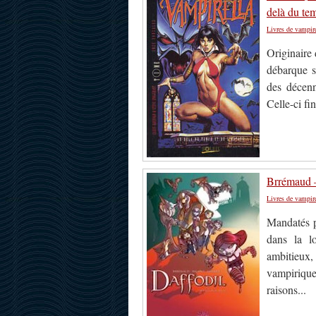
delà du tem
Livres de vampir
Originaire 
débarque su
des décenn
Celle-ci fin
Brrémaud –
Livres de vampir
Mandatés p
dans la l
ambitieux, 
vampirique
raisons...