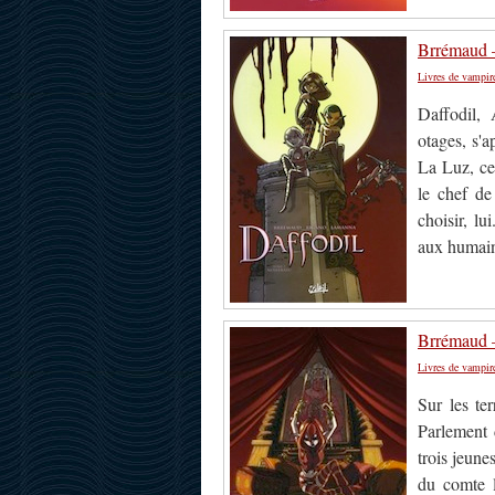
Brrémaud –
Livres de vampir
Daffodil,
otages, s'
La Luz, cet
le chef de
choisir, lu
aux humain
Brrémaud –
Livres de vampir
Sur les te
Parlement 
trois jeune
du comte l