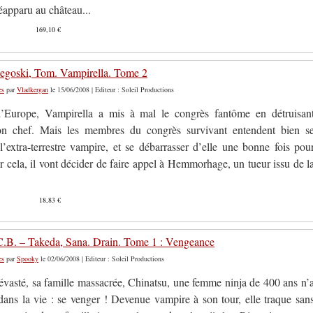
réapparu au château...
169,10 €
egoski, Tom. Vampirella. Tome 2
es
par
Vladkergan
le 15/06/2008 | Editeur : Soleil Productions
’Europe, Vampirella a mis à mal le congrès fantôme en détruisan
on chef. Mais les membres du congrès survivant entendent bien s
l’extra-terrestre vampire, et se débarrasser d’elle une bonne fois pou
r cela, il vont décider de faire appel à Hemmorhage, un tueur issu de l
18,83 €
C.B. – Takeda, Sana. Drain. Tome 1 : Vengeance
es
par
Spooky
le 02/06/2008 | Editeur : Soleil Productions
évasté, sa famille massacrée, Chinatsu, une femme ninja de 400 ans n’
dans la vie : se venger ! Devenue vampire à son tour, elle traque san