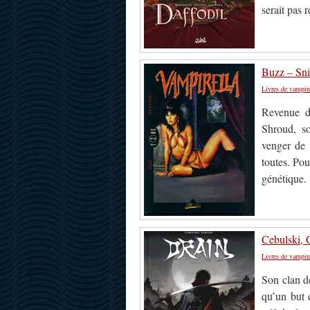
serait pas 
Buzz – Sni
Livres de vampir
Revenue d
Shroud, s
venger de 
toutes. Pou
génétique.
Cebulski, 
Livres de vampir
Son clan d
qu’un but 