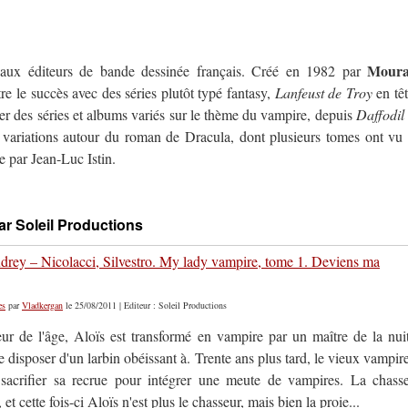
Mour
ipaux éditeurs de bande dessinée français. Créé en 1982 par
tre le succès avec des séries plutôt typé fantasy,
Lanfeust de Troy
en têt
r des séries et albums variés sur le thème du vampire, depuis
Daffodil
s variations autour du roman de Dracula, dont plusieurs tomes ont vu 
e par Jean-Luc Istin.
ar Soleil Productions
drey – Nicolacci, Silvestro. My lady vampire, tome 1. Deviens ma
es
par
Vladkergan
le 25/08/2011 | Editeur : Soleil Productions
eur de l'âge, Aloïs est transformé en vampire par un maître de la nui
 disposer d'un larbin obéissant à. Trente ans plus tard, le vieux vampir
sacrifier sa recrue pour intégrer une meute de vampires. La chass
t cette fois-ci Aloïs n'est plus le chasseur, mais bien la proie...