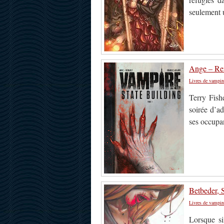
seulement u
Ange – Ren
Livres de vampir
Terry Fish
soirée d’a
ses occupa
Betbeder, 
Livres de vampir
Lorsque si