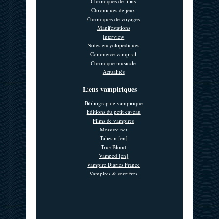
Chroniques de films
Chroniques de jeux
Chroniques de voyages
Manifestations
Interview
Notes encyclopédiques
Commerce vampiral
Chronique musicale
Actualités
Liens vampiriques
Bibliographie vampirique
Editions du petit caveau
Films de vampires
Morsure.net
Taliesin [en]
True Blood
Vamped [en]
Vampire Diaries France
Vampires & sorcières