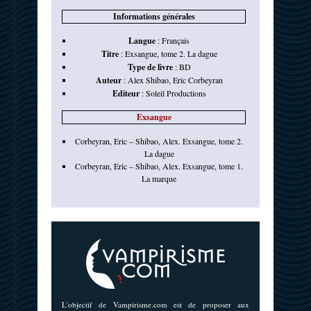
Informations générales
Langue
:
Français
Titre
:
Exsangue, tome 2. La dague
Type de livre
:
BD
Auteur
:
Alex Shibao
,
Eric Corbeyran
Editeur
:
Soleil Productions
Exsangue
Corbeyran, Eric – Shibao, Alex. Exsangue, tome 2.
La dague
Corbeyran, Eric – Shibao, Alex. Exsangue, tome 1.
La marque
L'objectif de Vampirisme.com est de proposer aux