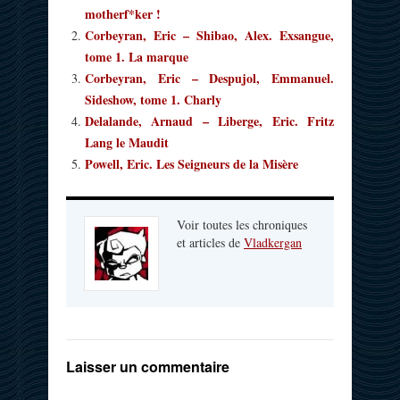
motherf*ker !
Corbeyran, Eric – Shibao, Alex. Exsangue,
tome 1. La marque
Corbeyran, Eric – Despujol, Emmanuel.
Sideshow, tome 1. Charly
Delalande, Arnaud – Liberge, Eric. Fritz
Lang le Maudit
Powell, Eric. Les Seigneurs de la Misère
Voir toutes les chroniques
et articles de
Vladkergan
Laisser un commentaire