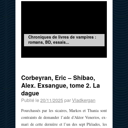
Chroniques de livres de vampires :
romans, BD, essais...
Corbeyran, Eric – Shibao,
Alex. Exsangue, tome 2. La
dague
Publié le
20/11/2025
par
Vladkergan
Pourchassés par les sicaires, Markos et Thania sont
contraints de demander l’aide d’Aktor Venerios, ex-
mari de cette dernière et l’un des sept Pléiades, les