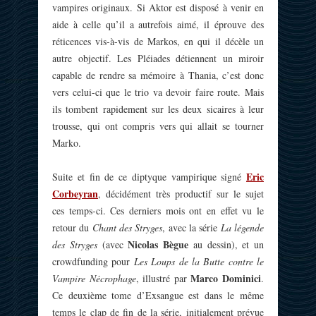
vampires originaux. Si Aktor est disposé à venir en
aide à celle qu’il a autrefois aimé, il éprouve des
réticences vis-à-vis de Markos, en qui il décèle un
autre objectif. Les Pléiades détiennent un miroir
capable de rendre sa mémoire à Thania, c’est donc
vers celui-ci que le trio va devoir faire route. Mais
ils tombent rapidement sur les deux sicaires à leur
trousse, qui ont compris vers qui allait se tourner
Marko.
Eric
Suite et fin de ce diptyque vampirique signé
Corbeyran
, décidément très productif sur le sujet
ces temps-ci. Ces derniers mois ont en effet vu le
retour du
Chant des Stryges
, avec la série
La légende
Nicolas Bègue
des Stryges
(avec
au dessin), et un
crowdfunding pour
Les Loups de la Butte
contre le
Marco Dominici
Vampire Nécrophage
, illustré par
.
Ce deuxième tome d’Exsangue est dans le même
temps le clap de fin de la série, initialement prévue