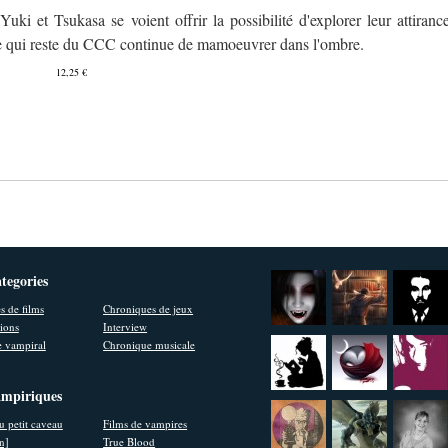
uki et Tsukasa se voient offrir la possibilité d'explorer leur attiranc
ce qui reste du CCC continue de mamoeuvrer dans l'ombre.
12,25 €
ategories
s de films
Chroniques de jeux
ions
Interview
 vampiral
Chronique musicale
ampiriques
u petit caveau
Films de vampires
en]
True Blood