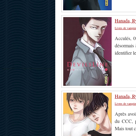
Hanada, Ry
Livres de vampir
Acculés, 0
désormais à
identifier
Hanada, Ry
Livres de vampir
Après avoi
du CCC, pe
Mais tout c