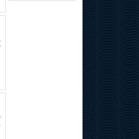
,
r
e
.