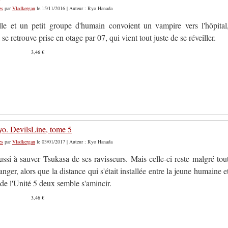
es
par
Vladkergan
le 15/11/2016 | Auteur : Ryo Hanada
lle et un petit groupe d'humain convoient un vampire vers l'hôpital
se retrouve prise en otage par 07, qui vient tout juste de se réveiller.
3,46 €
o. DevilsLine, tome 5
es
par
Vladkergan
le 03/01/2017 | Auteur : Ryo Hanada
ssi à sauver Tsukasa de ses ravisseurs. Mais celle-ci reste malgré tou
nger, alors que la distance qui s'était installée entre la jeune humaine e
de l'Unité 5 deux semble s'amincir.
3,46 €