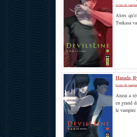
Livres de vampir
Alors qu'e
Tsukasa va 
Hanada, Ry
Livres de vampir
Anzai a réu
en grand da
le vampire 