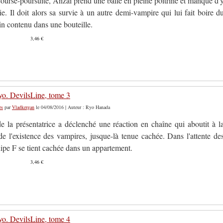
ourse-poursuite, Anzai prend une balle en pleine poitrine et manque d'
vie. Il doit alors sa survie à un autre demi-vampire qui lui fait boire d
n contenu dans une bouteille.
3,46 €
o. DevilsLine, tome 3
es
par
Vladkergan
le 04/08/2016 | Auteur : Ryo Hanada
de la présentatrice a déclenché une réaction en chaîne qui aboutit à l
de l'existence des vampires, jusque-là tenue cachée. Dans l'attente de
uipe F se tient cachée dans un appartement.
3,46 €
o. DevilsLine, tome 4