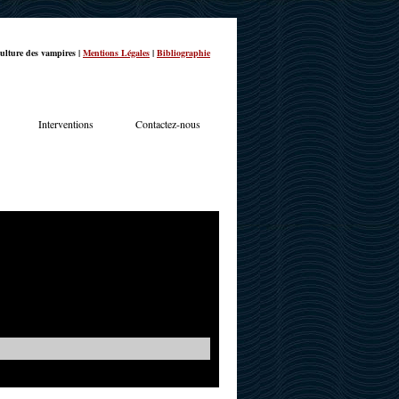
ulture des vampires |
Mentions Légales
|
Bibliographie
Interventions
Contactez-nous
TERVIEWS
ACTUALITÉS