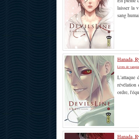
En pleine c
laisser la 
sang humai
Hanada, Ry
Livres de vampir
L'attaque 
révélation 
ordre, l'éq
Hanada, Ry