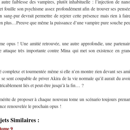
utre faiblesse des vampires, plutôt inhabituelle : l’injection de nano
et fouille son psychisme assez profondément afin de trouver ses pensée
on sang-pur devrait permettre de rejeter cette présence mais rien à faire
s en plus…Preuve que même la puissance d’une vampire pure souche peu
e opus ! Une amitié retrouvée, une autre approfondie, une partenair
ne attaque très importante contre Mina qui met son existence en gran
té complexe et tourmentée même si elle n’en montre rien devant ses ami
 se sent coupable de priver Akira de la vie normale qu’il aurait du avoir
ricablement liés et peut-être jusqu’à la fin… ?
e mérite de proposer à chaque nouveau tome un scénario toujours prenan
ence renouvelée le prochain opus !
jets Similaires :
 tome 9