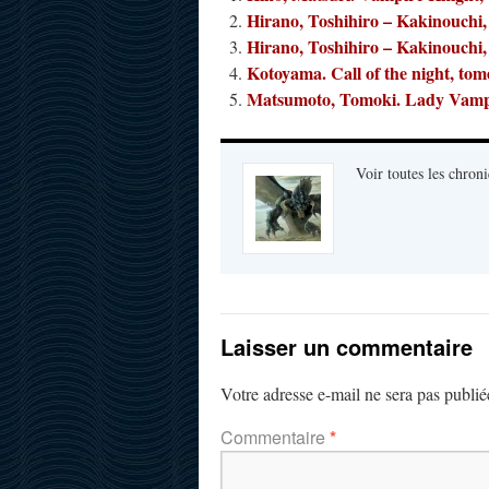
Hirano, Toshihiro – Kakinouchi
Hirano, Toshihiro – Kakinouchi
Kotoyama. Call of the night, tom
Matsumoto, Tomoki. Lady Vampi
Voir toutes les chroni
Laisser un commentaire
Votre adresse e-mail ne sera pas publié
Commentaire
*