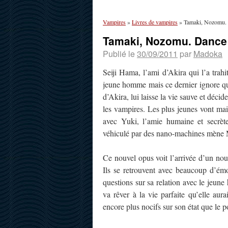
Vampires
»
Livres de vampires
»
Tamaki, Nozomu. 
Tamaki, Nozomu. Dance 
Publié le
30/09/2011
par
Madoka
Seiji Hama, l’ami d’Akira qui l’a trahi
jeune homme mais ce dernier ignore qui 
d’Akira, lui laisse la vie sauve et déc
les vampires. Les plus jeunes vont mai
avec Yuki, l’amie humaine et secrèt
véhiculé par des nano-machines mène 
Ce nouvel opus voit l’arrivée d’un no
Ils se retrouvent avec beaucoup d’ém
questions sur sa relation avec le jeun
va rêver à la vie parfaite qu’elle aur
encore plus nocifs sur son état que l