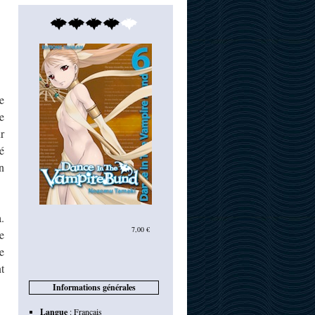
e
e
r
é
n
.
7,00 €
e
e
t
Informations générales
Langue
:
Français