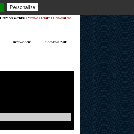
l
Personalize
ulture des vampires |
Mentions Légales
|
Bibliographie
Interventions
Contactez-nous
TERVIEWS
ACTUALITÉS