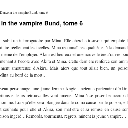
Dance in the vampire Bund, tome 6
in the vampire Bund, tome 6
t, subit un interrogatoire par Mina. Elle cherche à savoir qui emploie l
tire réellement les ficelles. Mina reconnaît ses qualités et à la demand
ide même de l’employer. Akira est heureux et une nouvelle ère s’ouvre pou
ntenant à l’école avec Akira et Mina. Cette dernière renforce son amiti
ement amoureuse d’Akira. Mais alors que tout allait bien, un poiso
Mina au bord de la mort…
uveau personnage, une jeune femme Angie, ancienne partenaire d’Akira
otions et leurs retrouvailles vont amener Mina à se poser beaucoup d
e homme. Lorsqu’elle sera plongée dans le coma causé par le poison, ell
ait souhaité pour elle et Akira, son mal-être et sa remise en cause son
e poison ingéré…Remords, tourments, regrets, minent la jeune vampire…