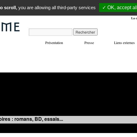
o scroll,
you are allowing all third-party services
✓ OK, accept al
La c
Présentation
Presse
Liens externes
VOYAGES
MANIFESTATIONS
MUSIQUE
IN
ires : romans, BD, essais...