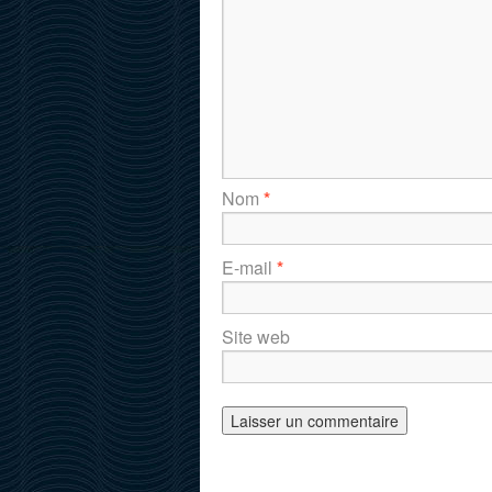
Nom
*
E-mail
*
Site web