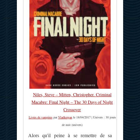
Niles, Steve – Mitten, Christopher. Criminal
Macabre: Final Night – The 30 Days of Night
Crossover
Livres de vampires
par
Vladkergan
le 18/04/2017 | Univers : 30 jours
de nuit (univers)
Alors qu'il peine à se remettre de sa