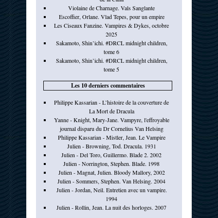
Violaine de Charnage. Vals Sanglante
Escoffier, Orlane. Vlad Tepes, pour un empire
Les Ciseaux Fanzine. Vampires & Dykes, octobre
2025
Sakamoto, Shin’ichi. #DRCL midnight children,
tome 6
Sakamoto, Shin’ichi. #DRCL midnight children,
tome 5
Les 10 derniers commentaires
Philippe Kassarian - L’histoire de la couverture de
La Mort de Dracula
Yanne - Knight, Mary-Jane. Vampyre, l'effroyable
journal disparu du Dr Cornelius Van Helsing
Philippe Kassarian - Mistler, Jean. Le Vampire
Julien - Browning, Tod. Dracula. 1931
Julien - Del Toro, Guillermo. Blade 2. 2002
Julien - Norrington, Stephen. Blade. 1998
Julien - Magnat, Julien. Bloody Mallory, 2002
Julien - Sommers, Stephen. Van Helsing. 2004
Julien - Jordan, Neil. Entretien avec un vampire.
1994
Julien - Rollin, Jean. La nuit des horloges. 2007