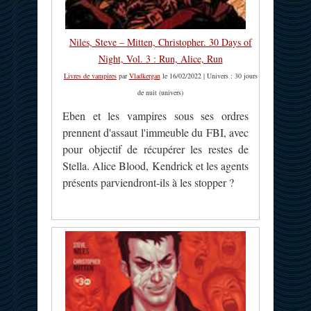
Niles, Steve – Mitten, Christopher. 30 Days of
Night, Vol. 3 : Run, Alice, Run
Livres de vampires
par
Vladkergan
le 16/02/2022 | Univers : 30 jours
de nuit (univers)
Eben et les vampires sous ses ordres
prennent d'assaut l'immeuble du FBI, avec
pour objectif de récupérer les restes de
Stella. Alice Blood, Kendrick et les agents
présents parviendront-ils à les stopper ?