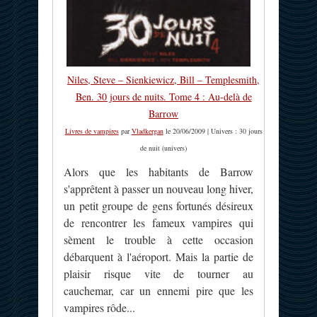
Niles, Steve – Sienkiewicz, Bill – Templesmith,
Ben. 30 jours de nuits. Tome 4 : Au-delà de
Barrow
Livres de vampires
par
Vladkergan
le 20/06/2009 | Univers : 30 jours
de nuit (univers)
Alors que les habitants de Barrow
s'apprêtent à passer un nouveau long hiver,
un petit groupe de gens fortunés désireux
de rencontrer les fameux vampires qui
sèment le trouble à cette occasion
débarquent à l'aéroport. Mais la partie de
plaisir risque vite de tourner au
cauchemar, car un ennemi pire que les
vampires rôde...