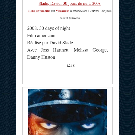
Slade, David. 30 jours de nuit. 2008
Films de vampires
par
Vladkergan
le 05/02/2008 | Univers : 30 jours
de nuit (univers)
2008. 30 days of night
Film américain
Réalisé par David Slade
Avec Joss Hartnett, Melissa George,
Danny Huston
1,21 €