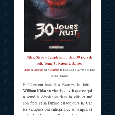
Niles, Steve – Templesmith, Ben. 30 jours de
nuit. Tome 3 : Retour à Barrow
Livres de vampires
par
Vladkergan
le 29/06/2008 | Univers : 30 jours
de nuit (univers)
Fraîchement installé à Barrow, le shériff
William Kitka va vite découvrir que ce qui
a semé la désolation dans la ville et tué
son frère et sa famille est toujours là. Car
les vampires ont entrepris de se venger, et