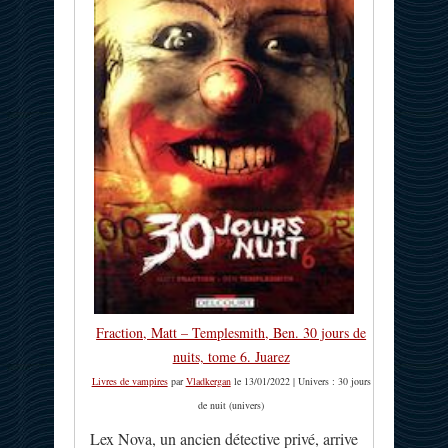
Fraction, Matt – Templesmith, Ben. 30 jours de
nuits, tome 6. Juarez
Livres de vampires
par
Vladkergan
le 13/01/2022 | Univers : 30 jours
de nuit (univers)
Lex Nova, un ancien détective privé, arrive