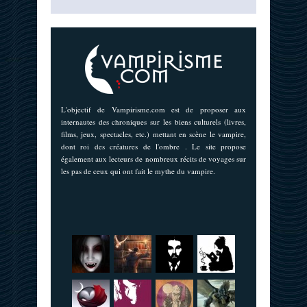
L'objectif de Vampirisme.com est de proposer aux
internautes des chroniques sur les biens culturels (livres,
films, jeux, spectacles, etc.) mettant en scène le vampire,
dont roi des créatures de l'ombre . Le site propose
également aux lecteurs de nombreux récits de voyages sur
les pas de ceux qui ont fait le mythe du vampire.