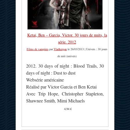
Ketai, Ben – Garcia, Victor. 30 jours de nuits, la
série. 2012
Films de vampires
par
Vladkergan
le 26/03/2013 | Univers : 30 jours
de nuit (univers)
2012. 30 days of night : Blood Trails, 30
days of night : Dust to dust
Websérie américaine
Réalisé par Victor Garcia et Ben Ketai
Avec Trip Hope, Christopher Stapleton,
Shawnee Smith, Mimi Michaels
4,94 €