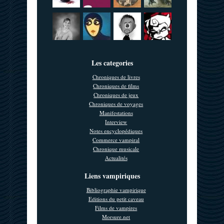
Les categories
Chroniques de livres
Chroniques de films
Chroniques de jeux
Chroniques de voyages
Manifestations
Interview
Notes encyclopédiques
Commerce vampiral
Chronique musicale
Actualités
Liens vampiriques
Bibliographie vampirique
Editions du petit caveau
Films de vampires
Morsure.net