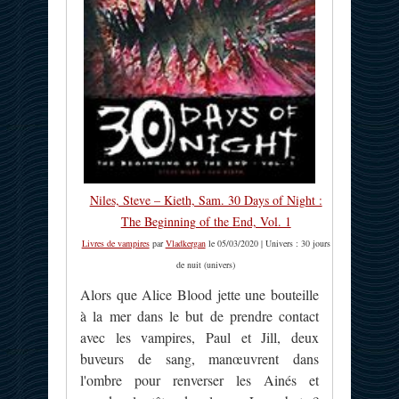
Niles, Steve – Kieth, Sam. 30 Days of Night :
The Beginning of the End, Vol. 1
Livres de vampires
par
Vladkergan
le 05/03/2020 | Univers : 30 jours
de nuit (univers)
Alors que Alice Blood jette une bouteille
à la mer dans le but de prendre contact
avec les vampires, Paul et Jill, deux
buveurs de sang, manœuvrent dans
l'ombre pour renverser les Ainés et