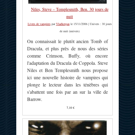
Niles, Steve – Templesmith, Ben. 30 jours de
nuit
Livres de vampires
par
Vladkergan
le 15/11/2006 | Univers : 30 jours
de nuit (univers)
On connaissait le plutôt ancien Tomb of
Dracula, et plus près de nous des séries
comme Crimson, Buffy, où encore
l'adaptation du Dracula de Coppola. Steve
Niles et Ben Templesmith nous propose
ici une nouvelle histoire de vampires qui
plonge le lecteur dans les ténèbres qui
s'abattent une fois par an sur la ville de
Barrow.
7,10 €