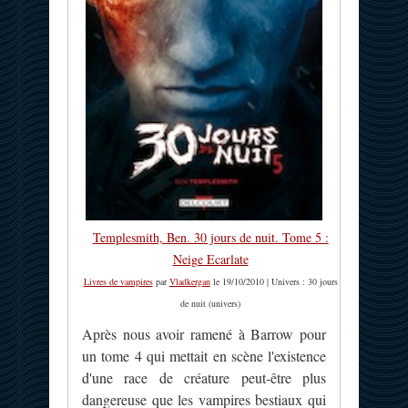
Templesmith, Ben. 30 jours de nuit. Tome 5 :
Neige Ecarlate
Livres de vampires
par
Vladkergan
le 19/10/2010 | Univers : 30 jours
de nuit (univers)
Après nous avoir ramené à Barrow pour
un tome 4 qui mettait en scène l'existence
d'une race de créature peut-être plus
dangereuse que les vampires bestiaux qui