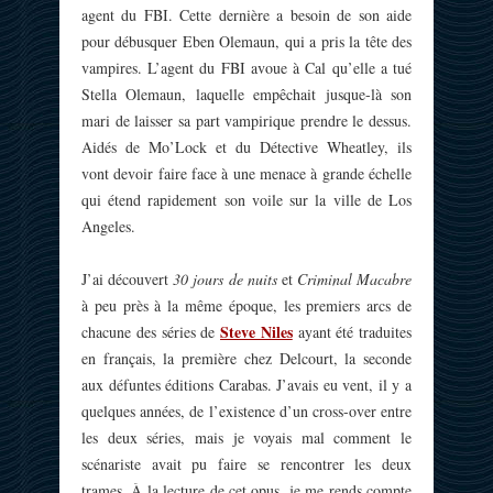
agent du FBI. Cette dernière a besoin de son aide
pour débusquer Eben Olemaun, qui a pris la tête des
vampires. L’agent du FBI avoue à Cal qu’elle a tué
Stella Olemaun, laquelle empêchait jusque-là son
mari de laisser sa part vampirique prendre le dessus.
Aidés de Mo’Lock et du Détective Wheatley, ils
vont devoir faire face à une menace à grande échelle
qui étend rapidement son voile sur la ville de Los
Angeles.
J’ai découvert
30 jours de nuits
et
Criminal Macabre
à peu près à la même époque, les premiers arcs de
Steve Niles
chacune des séries de
ayant été traduites
en français, la première chez Delcourt, la seconde
aux défuntes éditions Carabas. J’avais eu vent, il y a
quelques années, de l’existence d’un cross-over entre
les deux séries, mais je voyais mal comment le
scénariste avait pu faire se rencontrer les deux
trames. À la lecture de cet opus, je me rends compte