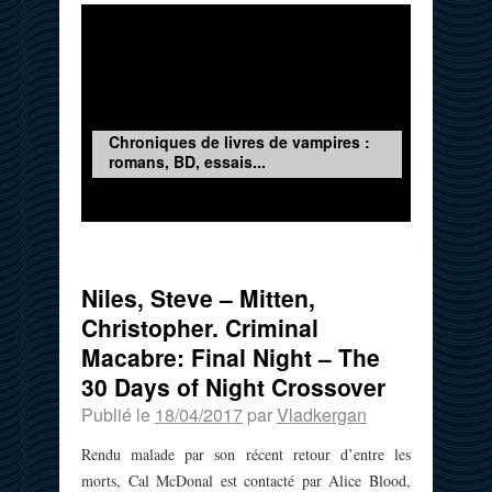
Chroniques de livres de vampires :
romans, BD, essais...
Niles, Steve – Mitten,
Christopher. Criminal
Macabre: Final Night – The
30 Days of Night Crossover
Publié le
18/04/2017
par
Vladkergan
Rendu malade par son récent retour d’entre les
morts, Cal McDonal est contacté par Alice Blood,