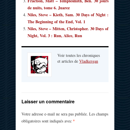
Fraction, Matt – Templesmith, Ben. 30 jours
de nuits, tome 6. Juarez
Niles, Steve – Kieth, Sam. 30 Days of Night :
The Beginning of the End, Vol. 1
Niles, Steve – Mitten, Christopher. 30 Days of
Night, Vol. 3 : Run, Alice, Run
Voir toutes les chroniques
et articles de
Vladkergan
Laisser un commentaire
Votre adresse e-mail ne sera pas publiée.
Les champs
*
obligatoires sont indiqués avec