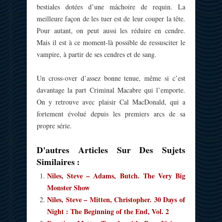
bestiales dotées d’une mâchoire de requin. La
meilleure façon de les tuer est de leur couper la tête.
Pour autant, on peut aussi les réduire en cendre.
Mais il est à ce moment-là possible de ressusciter le
vampire, à partir de ses cendres et de sang.
Un cross-over d’assez bonne tenue, même si c’est
davantage la part Criminal Macabre qui l’emporte.
On y retrouve avec plaisir Cal MacDonald, qui a
fortement évolué depuis les premiers arcs de sa
propre série.
D'autres Articles Sur Des Sujets
Similaires :
Niles, Steve – Adams, Butch. The Very Big
Monster Show
Niles, Steve – Mitten, Christopher. 30 Days of
Night : The Beginning of the End, Vol. 2