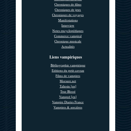
Chroniques de films
Chroniques de jeux
Chroniques de voyages
Manifestations
Interview
Notes encyclopédiques
Commerce vampiral
Chronique musicale
Actualités
Liens vampiriques
Bibliographie vampirique
Editions du petit caveau
Films de vampires
Morsure.net
Taliesin [en]
True Blood
Vamped [en]
Vampire Diaries France
Vampires & sorcières