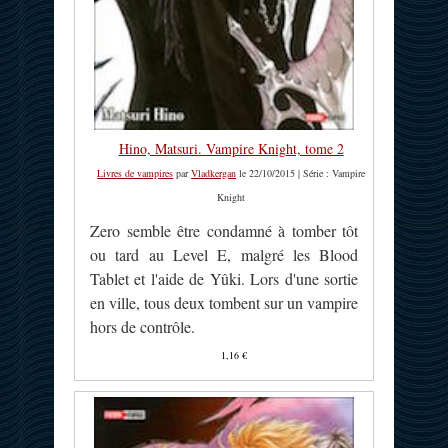
Hino, Matsuri. Vampire Knight, tome 2
Livres de vampires
par
Vladkergan
le 22/10/2015 | Série : Vampire
Knight
Zero semble être condamné à tomber tôt
ou tard au Level E, malgré les Blood
Tablet et l'aide de Yûki. Lors d'une sortie
en ville, tous deux tombent sur un vampire
hors de contrôle.
1,16 €