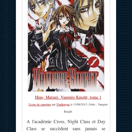
Hino, Matsuri. Vampire Knight, tome 1
Livres de vampires
par
Vladkergan
le 13/08/2015 | Série : Vampire
Knight
A l'académie Cross, Night Class et Day
Class se succèdent sans jamais se