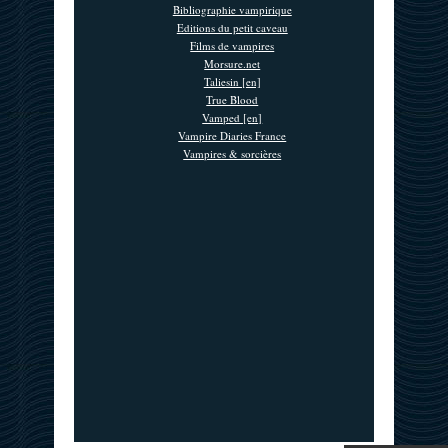
Bibliographie vampirique
Editions du petit caveau
Films de vampires
Morsure.net
Taliesin [en]
True Blood
Vamped [en]
Vampire Diaries France
Vampires & sorcières