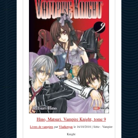
Hino, Matsuri. Vampire Knight, tome 9
Livres de vampires
par
Vladkergan
le 16/10/2018 | Série : Vampire
Knight