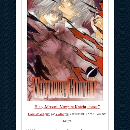
Hino, Matsuri. Vampire Knight, tome 7
Livres de vampires
par
Vladkergan
le 08/03/2017 | Série : Vampire
Knight