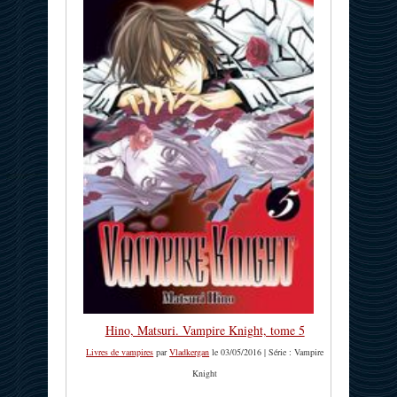
Hino, Matsuri. Vampire Knight, tome 5
Livres de vampires
par
Vladkergan
le 03/05/2016 | Série : Vampire
Knight