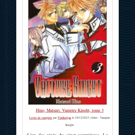
Hino, Matsuri. Vampire Knight, tome 3
Livres de vampires
par
Vladkergan
le 24/12/2015 | Série : Vampire
Knight
L'un des ainés du sénat vampirique, Le