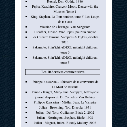
Russel, Ken. Gothic. 1986
Fujita, Kazuhiro. Crescent Moon, Dance with the
Monster. Tome 1
King, Stephen. La Tour sombre, tome 5. Les Loups
de la Calla
Violaine de Charnage. Vals Sanglante
Escoffier, Orlane. Vlad Tepes, pour un empire
Les Ciseaux Fanzine. Vampires & Dykes, octobre
2025
Sakamoto, Shin’ichi. #DRCL midnight children,
tome 6
Sakamoto, Shin’ichi. #DRCL midnight children,
tome 5
Les 10 derniers commentaires
Philippe Kassarian - L’histoire de la couverture de
La Mort de Dracula
Yanne - Knight, Mary-Jane. Vampyre, l'effroyable
journal disparu du Dr Cornelius Van Helsing
Philippe Kassarian - Mistler, Jean. Le Vampire
Julien - Browning, Tod. Dracula. 1931
Julien - Del Toro, Guillermo. Blade 2. 2002
Julien - Norrington, Stephen. Blade. 1998
Julien - Magnat, Julien. Bloody Mallory, 2002