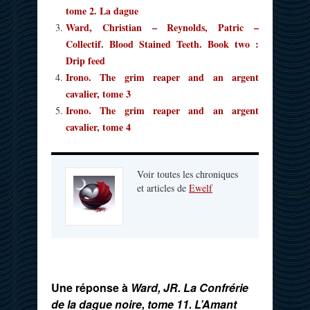
tome 2. La dague
Ward, Christian – Reynolds, Patric –
Collectif. Blood Stained Teeth. Book two :
Drip feed
Irono. The grim reaper and an argent
cavalier, tome 3
Irono. The grim reaper and an argent
cavalier, tome 4
Voir toutes les chroniques
et articles de
Ewelf
Une réponse à
Ward, JR. La Confrérie
de la dague noire, tome 11. L’Amant