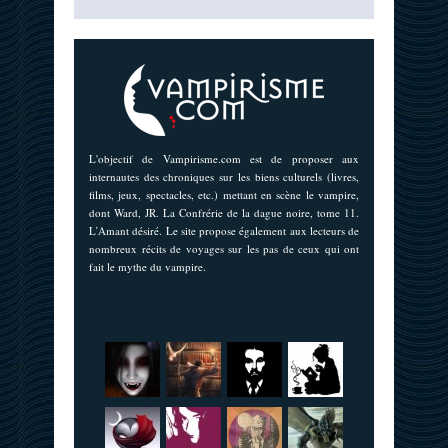
L'objectif de Vampirisme.com est de proposer aux
internautes des chroniques sur les biens culturels (livres,
films, jeux, spectacles, etc.) mettant en scène le vampire,
dont Ward, JR. La Confrérie de la dague noire, tome 11.
L’Amant désiré. Le site propose également aux lecteurs de
nombreux récits de voyages sur les pas de ceux qui ont
fait le mythe du vampire.