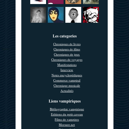
Les categories
Chroniques de livres
Chroniques de films
Chroniques de jeux
Chroniques de voyages
Manifestations
Interview
Notes encyclopédiques
Commerce vampiral
Chronique musicale
Actualités
Liens vampiriques
Bibliographie vampirique
Editions du petit caveau
Films de vampires
Morsure.net