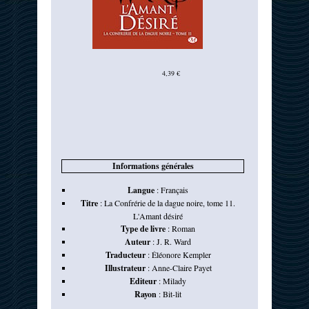
4,39 €
Informations générales
Langue
:
Français
Titre
:
La Confrérie de la dague noire, tome 11.
L'Amant désiré
Type de livre
:
Roman
Auteur
:
J. R. Ward
Traducteur
:
Éléonore Kempler
Illustrateur
:
Anne-Claire Payet
Editeur
:
Milady
Rayon
:
Bit-lit