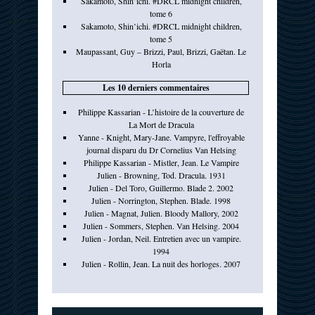
Sakamoto, Shin’ichi. #DRCL midnight children,
tome 6
Sakamoto, Shin’ichi. #DRCL midnight children,
tome 5
Maupassant, Guy – Brizzi, Paul, Brizzi, Gaëtan. Le
Horla
Les 10 derniers commentaires
Philippe Kassarian - L’histoire de la couverture de
La Mort de Dracula
Yanne - Knight, Mary-Jane. Vampyre, l'effroyable
journal disparu du Dr Cornelius Van Helsing
Philippe Kassarian - Mistler, Jean. Le Vampire
Julien - Browning, Tod. Dracula. 1931
Julien - Del Toro, Guillermo. Blade 2. 2002
Julien - Norrington, Stephen. Blade. 1998
Julien - Magnat, Julien. Bloody Mallory, 2002
Julien - Sommers, Stephen. Van Helsing. 2004
Julien - Jordan, Neil. Entretien avec un vampire.
1994
Julien - Rollin, Jean. La nuit des horloges. 2007