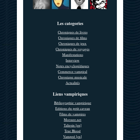
Les categories
Chroniques de livres
Chroniques de films
Chroniques de jeux
Chroniques de voyages
Manifestations
Interview
Notes encyclopédiques
Commerce vampiral
Chronique musicale
Actualités
Liens vampiriques
Bibliographie vampirique
Editions du petit caveau
Films de vampires
Morsure.net
Taliesin [en]
True Blood
Vamped [en]