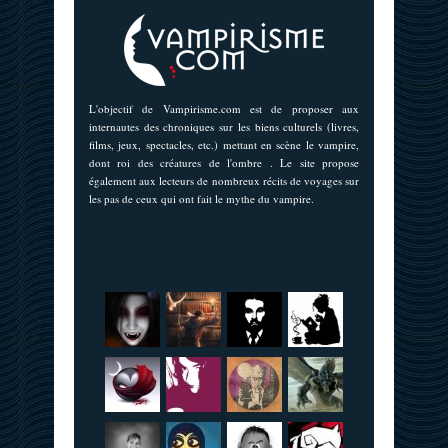
L'objectif de Vampirisme.com est de proposer aux
internautes des chroniques sur les biens culturels (livres,
films, jeux, spectacles, etc.) mettant en scène le vampire,
dont roi des créatures de l'ombre . Le site propose
également aux lecteurs de nombreux récits de voyages sur
les pas de ceux qui ont fait le mythe du vampire.