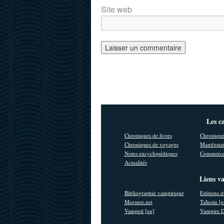
Site web
Les c
Chroniques de livres
Chronique
Chroniques de voyages
Manifestat
Notes encyclopédiques
Commerce
Actualités
Liens v
Bibliographie vampirique
Editions d
Morsure.net
Taliesin [
Vamped [en]
Vampire D