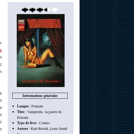
s
a
n
e
s
a
Informations générales
n
Langue
:
Français
a
Titre
:
Vampirella : la guerre de
n
Dracula
e
Type de livre
:
Comics
n
Auteur
:
Kurt Busiek
,
Louis Small