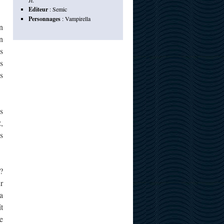
Jr.
Editeur
:
Semic
Personnages
:
Vampirella
n
n
s
s
s
s
,
s
?
r
a
t
e