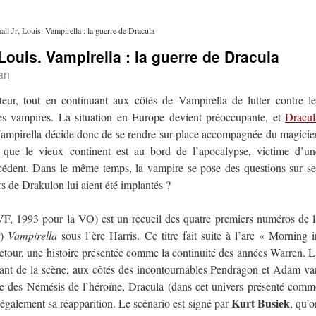
ll Jr, Louis. Vampirella : la guerre de Dracula
 Louis. Vampirella : la guerre de Dracula
an
ur, tout en continuant aux côtés de Vampirella de lutter contre le
es vampires. La situation en Europe devient préoccupante, et
Dracul
. Vampirella décide donc de se rendre sur place accompagnée du magicie
 que le vieux continent est au bord de l’apocalypse, victime d’un
édent. Dans le même temps, la vampire se pose des questions sur se
irs de Drakulon lui aient été implantés ?
F, 1993 pour la VO) est un recueil des quatre premiers numéros de l
r)
Vampirella
sous l’ère Harris. Ce titre fait suite à l’arc « Morning i
etour, une histoire présentée comme la continuité des années Warren. L
evant de la scène, aux côtés des incontournables Pendragon et Adam va
une des Némésis de l’héroïne, Dracula (dans cet univers présenté comm
Kurt Busiek
également sa réapparition. Le scénario est signé par
, qu’o