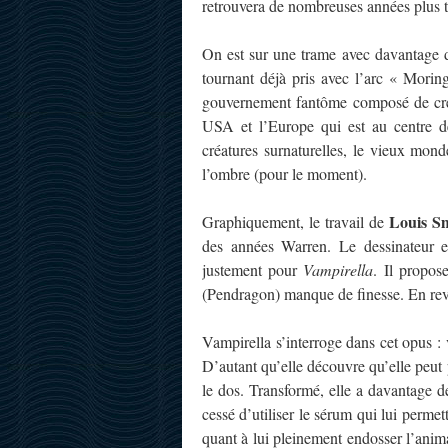
retrouvera de nombreuses années plus t
On est sur une trame avec davantage d
tournant déjà pris avec l’arc « Moring
gouvernement fantôme composé de créat
USA et l’Europe qui est au centre de 
créatures surnaturelles, le vieux mon
l’ombre (pour le moment).
Louis Sm
Graphiquement, le travail de
des années Warren. Le dessinateur e
justement pour
Vampirella
. Il propos
(Pendragon) manque de finesse. En reva
Vampirella s’interroge dans cet opus : 
D’autant qu’elle découvre qu’elle peut p
le dos. Transformé, elle a davantage de
cessé d’utiliser le sérum qui lui perme
quant à lui pleinement endosser l’anim