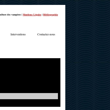
ulture des vampires |
Mentions Légales
|
Bibliographie
Interventions
Contactez-nous
TERVIEWS
ACTUALITÉS