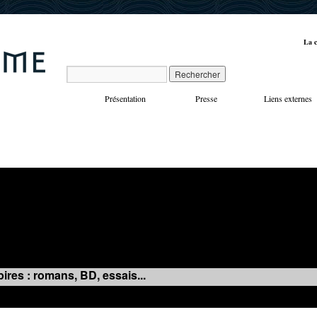
La c
Présentation
Presse
Liens externes
VOYAGES
MANIFESTATIONS
MUSIQUE
IN
ires : romans, BD, essais...