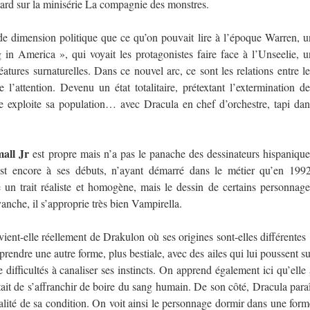
ard sur la minisérie La compagnie des monstres.
e dimension politique que ce qu’on pouvait lire à l’époque Warren, u
 in America », qui voyait les protagonistes faire face à l’Unseelie, u
ures surnaturelles. Dans ce nouvel arc, ce sont les relations entre le
l’attention. Devenu un état totalitaire, prétextant l’extermination de
de exploite sa population… avec Dracula en chef d’orchestre, tapi dan
all Jr
est propre mais n’a pas le panache des dessinateurs hispanique
st encore à ses débuts, n’ayant démarré dans le métier qu’en 1992
e un trait réaliste et homogène, mais le dessin de certains personnage
nche, il s’approprie très bien Vampirella.
vient-elle réellement de Drakulon où ses origines sont-elles différentes 
rendre une autre forme, plus bestiale, avec des ailes qui lui poussent su
 difficultés à canaliser ses instincts. On apprend également ici qu’elle 
ttait de s’affranchir de boire du sang humain. De son côté, Dracula paraî
alité de sa condition. On voit ainsi le personnage dormir dans une form