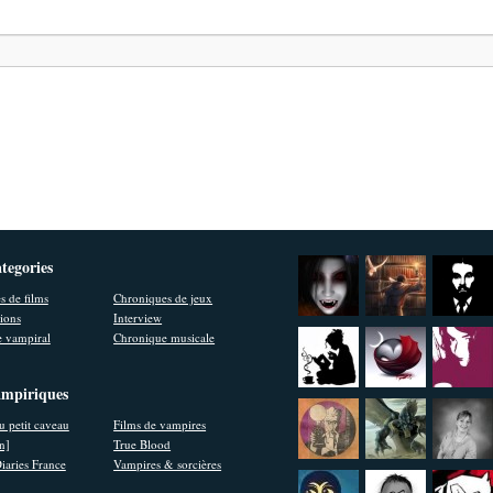
ategories
s de films
Chroniques de jeux
ions
Interview
 vampiral
Chronique musicale
ampiriques
u petit caveau
Films de vampires
en]
True Blood
iaries France
Vampires & sorcières