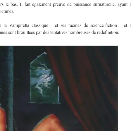
rs le bas. Il fait également preuve de puissance surnaturelle, ayant l
ictimes.
e la Vampirella classique – et ses racines de science-fiction – et l
ines sont brouillées par des tentatives nombreuses de redéfinition.