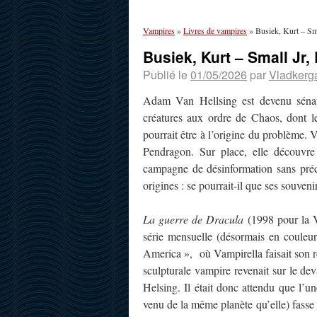
Vampires
»
Livres de vampires
»
Busiek, Kurt – Sma
Busiek, Kurt – Small Jr,
Publié le
01/05/2026
par
Vladkerg
Adam Van Hellsing est devenu sénate
créatures aux ordre de Chaos, dont l
pourrait être à l’origine du problème
Pendragon. Sur place, elle découvre
campagne de désinformation sans préc
origines : se pourrait-il que ses souven
La guerre de Dracula
(1998 pour la V
série mensuelle (désormais en couleu
America », où Vampirella faisait son r
sculpturale vampire revenait sur le d
Helsing. Il était donc attendu que l’
venu de la même planète qu’elle) fasse 