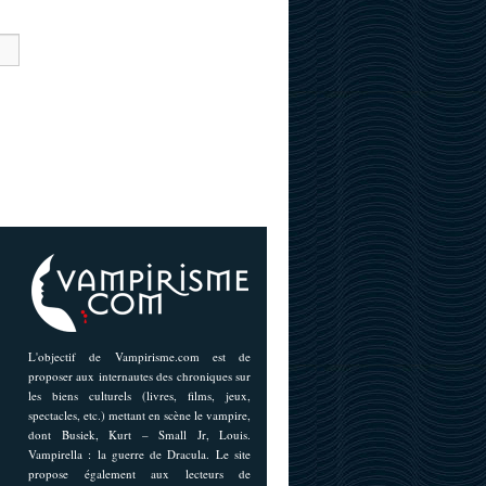
L'objectif de Vampirisme.com est de
proposer aux internautes des chroniques sur
les biens culturels (livres, films, jeux,
spectacles, etc.) mettant en scène le vampire,
dont Busiek, Kurt – Small Jr, Louis.
Vampirella : la guerre de Dracula. Le site
propose également aux lecteurs de