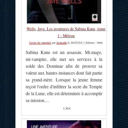
Wells, Jaye. Les aventures de Sabina Kane, tome
1 : Métisse
Livres de vampires
par
Asmodée
le 26/02/2011 | Editeur : Orbit
Sabina Kane est un assassin. Mi-mage,
mi-vampire, elle met ses services à la
solde des Dominae afin de prouver sa
valeur aux hautes instances dont fait partie
sa grand-mère. Lorsque la jeune femme
reçoit l'ordre d'infiltrer la secte du Temple
de la Lune, elle est déterminée à accomplir
sa mission…
1,30 €