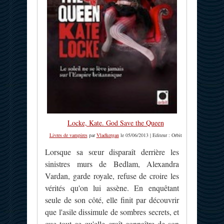
Locke, Kate. God Save the Queen
Livres de vampires
par
Vladkergan
le 05/06/2013 | Editeur : Orbit
Lorsque sa sœur disparaît derrière les
sinistres murs de Bedlam, Alexandra
Vardan, garde royale, refuse de croire les
vérités qu'on lui assène. En enquêtant
seule de son côté, elle finit par découvrir
que l'asile dissimule de sombres secrets, et
que tout ce qu'elle croît connaître de son