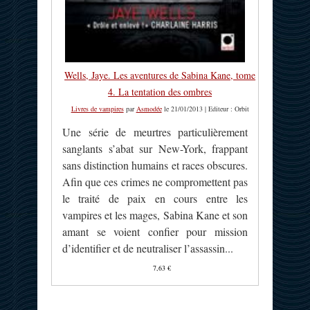
Wells, Jaye. Les aventures de Sabina Kane, tome
4. La tentation des ombres
Livres de vampires
par
Asmodée
le 21/01/2013 | Editeur : Orbit
Une série de meurtres particulièrement
sanglants s’abat sur New-York, frappant
sans distinction humains et races obscures.
Afin que ces crimes ne compromettent pas
le traité de paix en cours entre les
vampires et les mages, Sabina Kane et son
amant se voient confier pour mission
d’identifier et de neutraliser l’assassin...
7,63 €