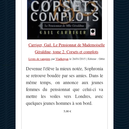
Carriger, Gail. Le Pensionnat de Mademoiselle
Géraldine, tome 2. Corsets et complots
Livres de vampires
par
Vladkergan
le 26/01/2015 | Editeur : Orbit
Devenue l'élève la mieux notée, Sophronia
se retrouve boudée par ses amies. Dans le
même temps, on annonce aux jeunes
femmes du pensionnat que celui-ci va
mettre les voiles vers Londres, avec
quelques jeunes hommes à son bord.
5,00 €