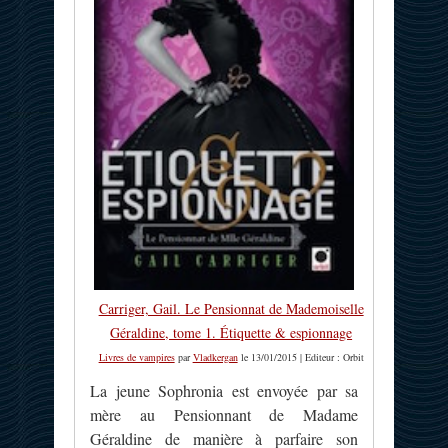
Carriger, Gail. Le Pensionnat de Mademoiselle
Géraldine, tome 1. Étiquette & espionnage
Livres de vampires
par
Vladkergan
le 13/01/2015 | Editeur : Orbit
La jeune Sophronia est envoyée par sa
mère au Pensionnant de Madame
Géraldine de manière à parfaire son