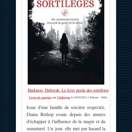
Harkness, Deborah. Le livre perdu des sortilèges
Livres de vampires
par
Vladkergan
le 04/05/2011 | Editeur : Orbit
Issue d'une famille de sorcière respectée,
Diana Bishop essaie depuis des années
d'échapper à l'influence de la magie et du
surnaturel. Un jour, elle met par hasard la