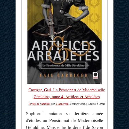
Carriger, Gail. Le Pensionnat de Mademoiselle
Géraldine, tome 4. Artifices et Arbalètes
Livres de vampires
par
Vladkergan
le 01/09/2016 | Editeur : Orbit
Sophronia entame sa dernière année
d'études au Pensionnat de Mademoiselle
Géraldine. Mais entre le départ de Savon