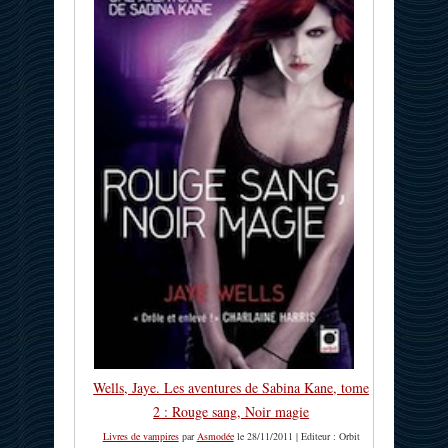
Wells, Jaye. Les aventures de Sabina Kane, tome
2 : Rouge sang, Noir magie
Livres de vampires
par
Asmodée
le 28/11/2011 | Editeur : Orbit