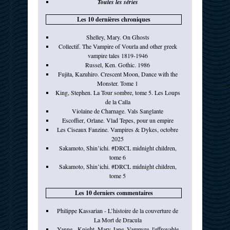
Toutes les séries
Les 10 dernières chroniques
Shelley, Mary. On Ghosts
Collectif. The Vampire of Vourla and other greek
vampire tales 1819-1946
Russel, Ken. Gothic. 1986
Fujita, Kazuhiro. Crescent Moon, Dance with the
Monster. Tome 1
King, Stephen. La Tour sombre, tome 5. Les Loups
de la Calla
Violaine de Charnage. Vals Sanglante
Escoffier, Orlane. Vlad Tepes, pour un empire
Les Ciseaux Fanzine. Vampires & Dykes, octobre
2025
Sakamoto, Shin’ichi. #DRCL midnight children,
tome 6
Sakamoto, Shin’ichi. #DRCL midnight children,
tome 5
Les 10 derniers commentaires
Philippe Kassarian - L’histoire de la couverture de
La Mort de Dracula
Yanne - Knight, Mary-Jane. Vampyre, l'effroyable