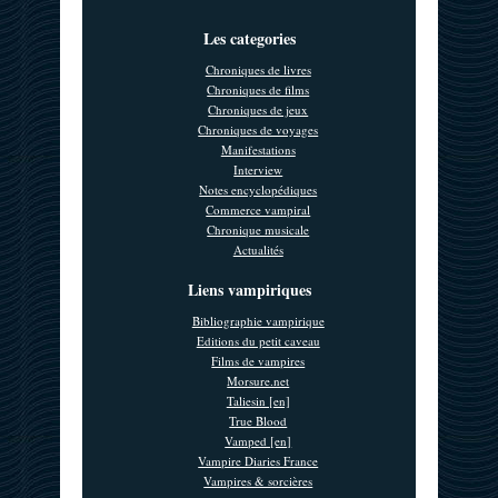
Les categories
Chroniques de livres
Chroniques de films
Chroniques de jeux
Chroniques de voyages
Manifestations
Interview
Notes encyclopédiques
Commerce vampiral
Chronique musicale
Actualités
Liens vampiriques
Bibliographie vampirique
Editions du petit caveau
Films de vampires
Morsure.net
Taliesin [en]
True Blood
Vamped [en]
Vampire Diaries France
Vampires & sorcières