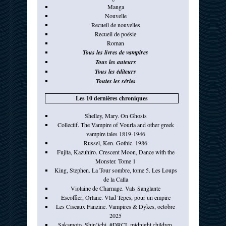
Manga
Nouvelle
Recueil de nouvelles
Recueil de poésie
Roman
Tous les livres de vampires
Tous les auteurs
Tous les éditeurs
Toutes les séries
Les 10 dernières chroniques
Shelley, Mary. On Ghosts
Collectif. The Vampire of Vourla and other greek
vampire tales 1819-1946
Russel, Ken. Gothic. 1986
Fujita, Kazuhiro. Crescent Moon, Dance with the
Monster. Tome 1
King, Stephen. La Tour sombre, tome 5. Les Loups
de la Calla
Violaine de Charnage. Vals Sanglante
Escoffier, Orlane. Vlad Tepes, pour un empire
Les Ciseaux Fanzine. Vampires & Dykes, octobre
2025
Sakamoto, Shin’ichi. #DRCL midnight children,