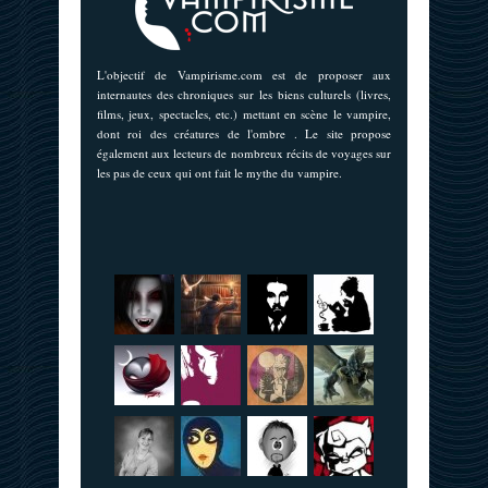
L'objectif de Vampirisme.com est de proposer aux
internautes des chroniques sur les biens culturels (livres,
films, jeux, spectacles, etc.) mettant en scène le vampire,
dont roi des créatures de l'ombre . Le site propose
également aux lecteurs de nombreux récits de voyages sur
les pas de ceux qui ont fait le mythe du vampire.