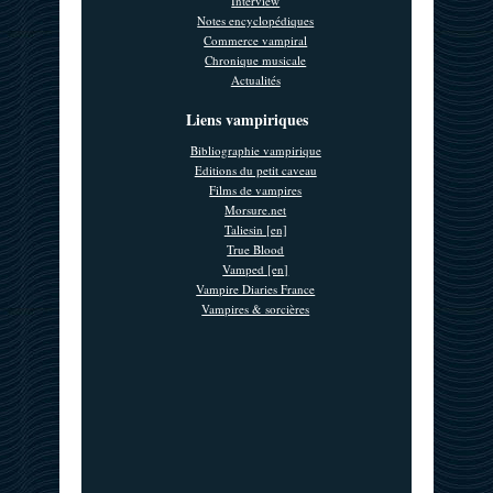
Interview
Notes encyclopédiques
Commerce vampiral
Chronique musicale
Actualités
Liens vampiriques
Bibliographie vampirique
Editions du petit caveau
Films de vampires
Morsure.net
Taliesin [en]
True Blood
Vamped [en]
Vampire Diaries France
Vampires & sorcières