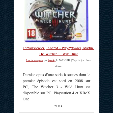
Tomaszkiewicz , Konrad – Przybyłowicz, Martin.
The Witcher 3 : Wild Hunt
Jeux de vampires
par
Spooky
le 24/05/2018 | Type de jeu : Jeux
vidéos
Dernier opus d'une série à succès dont le
premier épisode est sorti en 2008 sur
PC, The Witcher 3 - Wild Hunt est
disponible sur PC, Playstation 4 et XBoX
One.
28,70 €