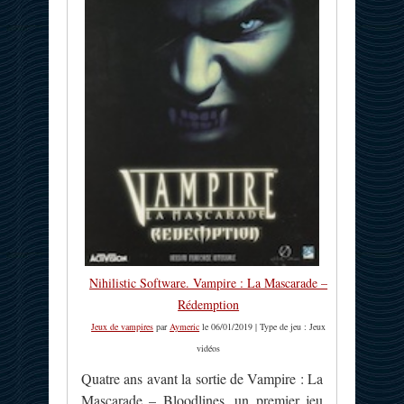
Nihilistic Software. Vampire : La Mascarade –
Rédemption
Jeux de vampires
par
Aymeric
le 06/01/2019 | Type de jeu : Jeux
vidéos
Quatre ans avant la sortie de Vampire : La
Mascarade – Bloodlines, un premier jeu