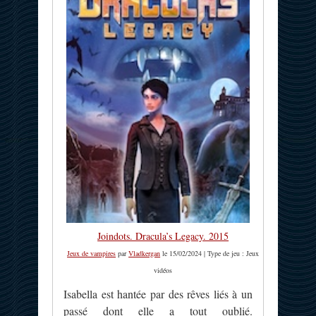
Joindots. Dracula’s Legacy. 2015
Jeux de vampires
par
Vladkergan
le 15/02/2024 | Type de jeu : Jeux
vidéos
Isabella est hantée par des rêves liés à un
passé dont elle a tout oublié.