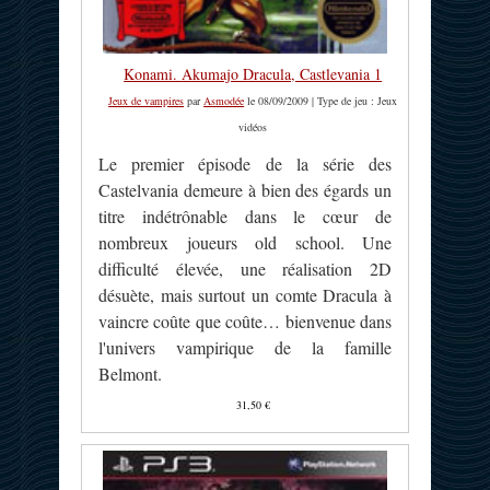
Konami. Akumajo Dracula, Castlevania 1
Jeux de vampires
par
Asmodée
le 08/09/2009 | Type de jeu : Jeux
vidéos
Le premier épisode de la série des
Castelvania demeure à bien des égards un
titre indétrônable dans le cœur de
nombreux joueurs old school. Une
difficulté élevée, une réalisation 2D
désuète, mais surtout un comte Dracula à
vaincre coûte que coûte… bienvenue dans
l'univers vampirique de la famille
Belmont.
31,50 €