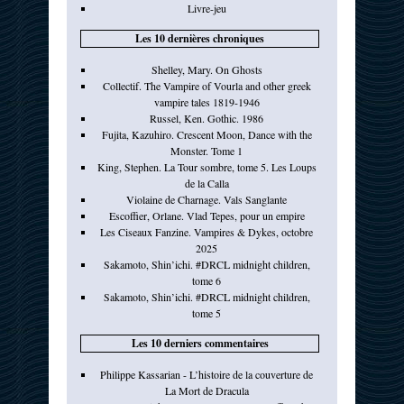
Livre-jeu
Les 10 dernières chroniques
Shelley, Mary. On Ghosts
Collectif. The Vampire of Vourla and other greek
vampire tales 1819-1946
Russel, Ken. Gothic. 1986
Fujita, Kazuhiro. Crescent Moon, Dance with the
Monster. Tome 1
King, Stephen. La Tour sombre, tome 5. Les Loups
de la Calla
Violaine de Charnage. Vals Sanglante
Escoffier, Orlane. Vlad Tepes, pour un empire
Les Ciseaux Fanzine. Vampires & Dykes, octobre
2025
Sakamoto, Shin’ichi. #DRCL midnight children,
tome 6
Sakamoto, Shin’ichi. #DRCL midnight children,
tome 5
Les 10 derniers commentaires
Philippe Kassarian - L’histoire de la couverture de
La Mort de Dracula