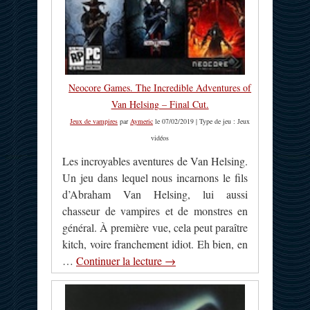
Neocore Games. The Incredible Adventures of
Van Helsing – Final Cut.
Jeux de vampires
par
Aymeric
le 07/02/2019 | Type de jeu : Jeux
vidéos
Les incroyables aventures de Van Helsing.
Un jeu dans lequel nous incarnons le fils
d’Abraham Van Helsing, lui aussi
chasseur de vampires et de monstres en
général. À première vue, cela peut paraître
kitch, voire franchement idiot. Eh bien, en
…
Continuer la lecture
→