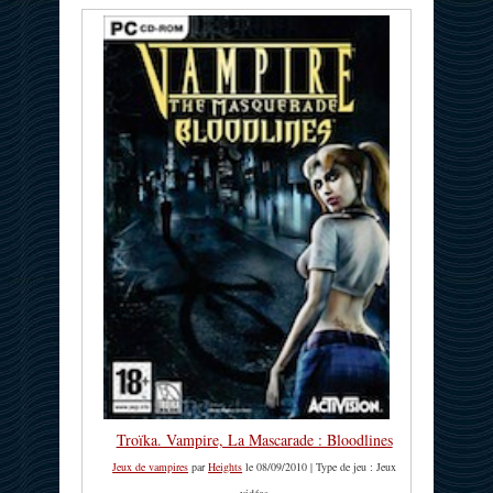
Troïka. Vampire, La Mascarade : Bloodlines
Jeux de vampires
par
Heights
le 08/09/2010 | Type de jeu : Jeux
vidéos