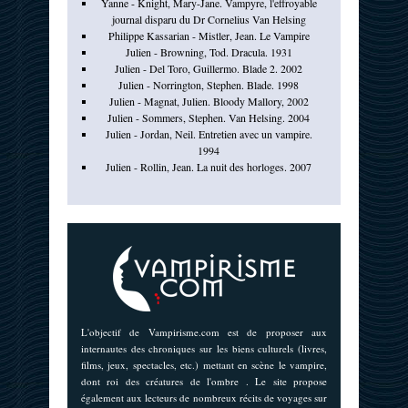
Yanne - Knight, Mary-Jane. Vampyre, l'effroyable
journal disparu du Dr Cornelius Van Helsing
Philippe Kassarian - Mistler, Jean. Le Vampire
Julien - Browning, Tod. Dracula. 1931
Julien - Del Toro, Guillermo. Blade 2. 2002
Julien - Norrington, Stephen. Blade. 1998
Julien - Magnat, Julien. Bloody Mallory, 2002
Julien - Sommers, Stephen. Van Helsing. 2004
Julien - Jordan, Neil. Entretien avec un vampire.
1994
Julien - Rollin, Jean. La nuit des horloges. 2007
L'objectif de Vampirisme.com est de proposer aux
internautes des chroniques sur les biens culturels (livres,
films, jeux, spectacles, etc.) mettant en scène le vampire,
dont roi des créatures de l'ombre . Le site propose
également aux lecteurs de nombreux récits de voyages sur