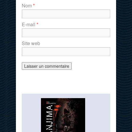
Nom
*
E-mail
*
Site web