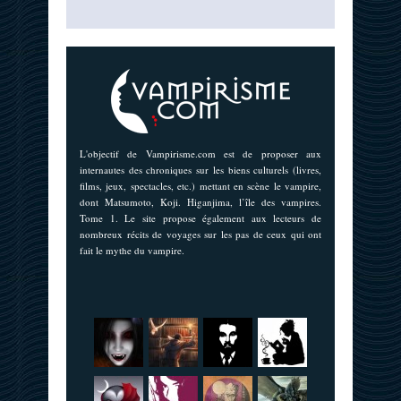
L'objectif de Vampirisme.com est de proposer aux
internautes des chroniques sur les biens culturels (livres,
films, jeux, spectacles, etc.) mettant en scène le vampire,
dont Matsumoto, Koji. Higanjima, l’île des vampires.
Tome 1. Le site propose également aux lecteurs de
nombreux récits de voyages sur les pas de ceux qui ont
fait le mythe du vampire.