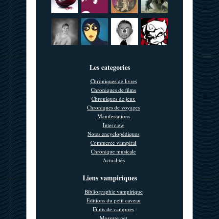
Les categories
Chroniques de livres
Chroniques de films
Chroniques de jeux
Chroniques de voyages
Manifestations
Interview
Notes encyclopédiques
Commerce vampiral
Chronique musicale
Actualités
Liens vampiriques
Bibliographie vampirique
Editions du petit caveau
Films de vampires
Morsure.net