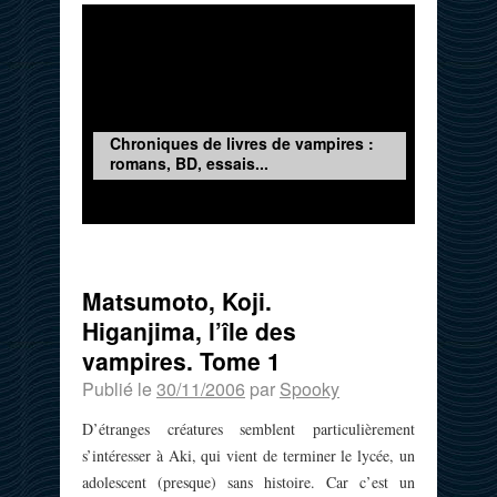
Chroniques de livres de vampires :
romans, BD, essais...
Matsumoto, Koji.
Higanjima, l’île des
vampires. Tome 1
Publié le
30/11/2006
par
Spooky
D’étranges créatures semblent particulièrement
s’intéresser à Aki, qui vient de terminer le lycée, un
adolescent (presque) sans histoire. Car c’est un