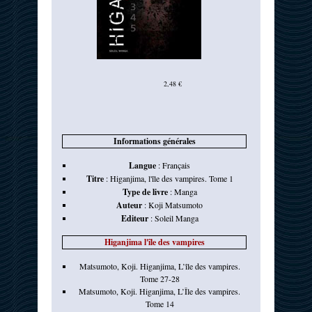
2,48 €
Informations générales
Langue
:
Français
Titre
:
Higanjima, l'île des vampires. Tome 1
Type de livre
:
Manga
Auteur
:
Koji Matsumoto
Editeur
:
Soleil Manga
Higanjima l'île des vampires
Matsumoto, Koji. Higanjima, L’île des vampires.
Tome 27-28
Matsumoto, Koji. Higanjima, L’Île des vampires.
Tome 14