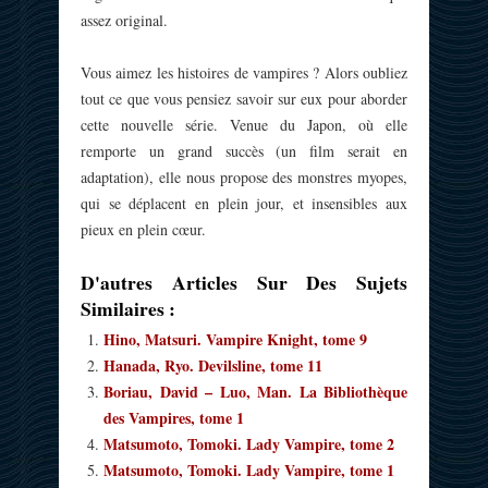
assez original.
Vous aimez les histoires de vampires ? Alors oubliez
tout ce que vous pensiez savoir sur eux pour aborder
cette nouvelle série. Venue du Japon, où elle
remporte un grand succès (un film serait en
adaptation), elle nous propose des monstres myopes,
qui se déplacent en plein jour, et insensibles aux
pieux en plein cœur.
D'autres Articles Sur Des Sujets
Similaires :
Hino, Matsuri. Vampire Knight, tome 9
Hanada, Ryo. Devilsline, tome 11
Boriau, David – Luo, Man. La Bibliothèque
des Vampires, tome 1
Matsumoto, Tomoki. Lady Vampire, tome 2
Matsumoto, Tomoki. Lady Vampire, tome 1