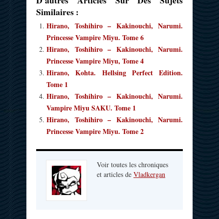
D'autres Articles Sur Des Sujets
Similaires :
Hirano, Toshihiro – Kakinouchi, Narumi.
Princesse Vampire Miyu. Tome 6
Hirano, Toshihiro – Kakinouchi, Narumi.
Princesse Vampire Miyu, Tome 4
Hirano, Kohta. Hellsing Perfect Edition.
Tome 1
Hirano, Toshihiro – Kakinouchi, Narumi.
Vampire Miyu SAKU. Tome 1
Hirano, Toshihiro – Kakinouchi, Narumi.
Princesse Vampire Miyu. Tome 2
Voir toutes les chroniques
et articles de
Vladkergan