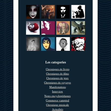
Les categories
Chroniques de livres
Chroniques de films
Chroniques de jeux
Chroniques de voyages
Manifestations
Interview
Notes encyclopédiques
Commerce vampiral
Chronique musicale
Actualités