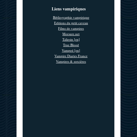
Liens vampiriques
Bibliographie vampirique
Editions du petit caveau
Films de vampires
Morsure.net
Taliesin [en]
True Blood
Vamped [en]
Vampire Diaries France
Vampires & sorcières