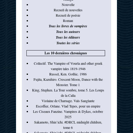
Nouvelle
Recueil de nouvelles
Recueil de poésie
Roman
Tous les livres de vampires
Tous les auteurs
Tous les éditeurs
Toutes les séries
Les 10 dernières chroniques
Collectif. The Vampire of Vourla and other greek
vampire tales 1819-1946
Russel, Ken. Gothic. 1986
Fujita, Kazuhiro. Crescent Moon, Dance with the
Monster. Tome 1
King, Stephen. La Tour sombre, tome 5. Les Loups
de la Calla
Violaine de Charnage. Vals Sanglante
Escoffier, Orlane. Vlad Tepes, pour un empire
Les Ciseaux Fanzine. Vampires & Dykes, octobre
2025
Sakamoto, Shin’ichi. #DRCL midnight children,
tome 6
Sakamoto, Shin’ichi. #DRCL midnight children,