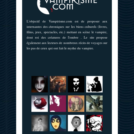
L'objectif de Vampirisme.com est de proposer aux
internautes des chroniques sur les biens culturels (livres,
films, jeux, spectacles, etc.) mettant en scène le vampire,
dont roi des créatures de l'ombre . Le site propose
également aux lecteurs de nombreux récits de voyages sur
les pas de ceux qui ont fait le mythe du vampire.