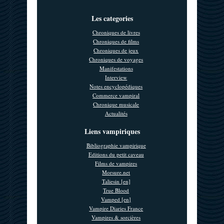
Les categories
Chroniques de livres
Chroniques de films
Chroniques de jeux
Chroniques de voyages
Manifestations
Interview
Notes encyclopédiques
Commerce vampiral
Chronique musicale
Actualités
Liens vampiriques
Bibliographie vampirique
Editions du petit caveau
Films de vampires
Morsure.net
Taliesin [en]
True Blood
Vamped [en]
Vampire Diaries France
Vampires & sorcières