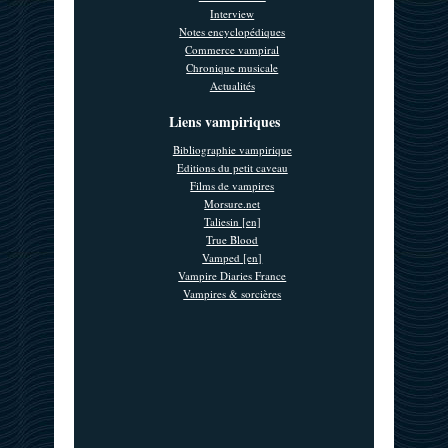
Interview
Notes encyclopédiques
Commerce vampiral
Chronique musicale
Actualités
Liens vampiriques
Bibliographie vampirique
Editions du petit caveau
Films de vampires
Morsure.net
Taliesin [en]
True Blood
Vamped [en]
Vampire Diaries France
Vampires & sorcières