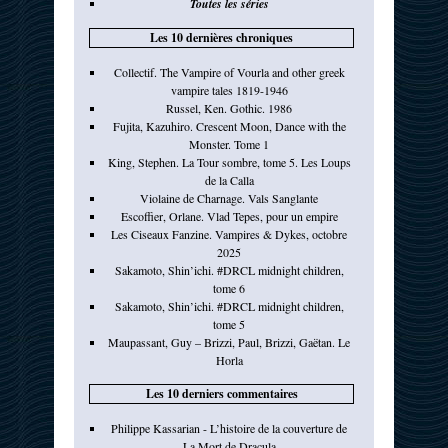
Toutes les séries
Les 10 dernières chroniques
Collectif. The Vampire of Vourla and other greek
vampire tales 1819-1946
Russel, Ken. Gothic. 1986
Fujita, Kazuhiro. Crescent Moon, Dance with the
Monster. Tome 1
King, Stephen. La Tour sombre, tome 5. Les Loups
de la Calla
Violaine de Charnage. Vals Sanglante
Escoffier, Orlane. Vlad Tepes, pour un empire
Les Ciseaux Fanzine. Vampires & Dykes, octobre
2025
Sakamoto, Shin’ichi. #DRCL midnight children,
tome 6
Sakamoto, Shin’ichi. #DRCL midnight children,
tome 5
Maupassant, Guy – Brizzi, Paul, Brizzi, Gaëtan. Le
Horla
Les 10 derniers commentaires
Philippe Kassarian - L’histoire de la couverture de
La Mort de Dracula