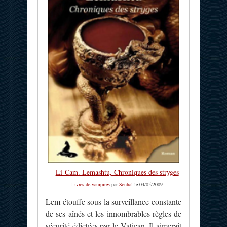
Li-Cam. Lemashtu, Chroniques des stryges
Livres de vampires
par
Senhal
le 04/05/2009
Lem étouffe sous la surveillance constante
de ses aînés et les innombrables règles de
sécurité édictées par le Vatican. Il aimerait