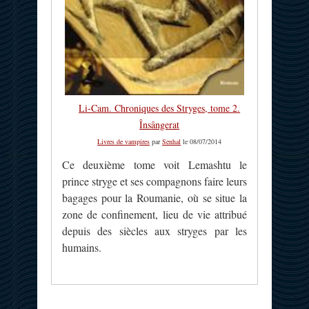
Li-Cam. Chroniques des Stryges, tome 2.
Însângerat
Livres de vampires
par
Senhal
le 08/07/2014
Ce deuxième tome voit Lemashtu le
prince stryge et ses compagnons faire leurs
bagages pour la Roumanie, où se situe la
zone de confinement, lieu de vie attribué
depuis des siècles aux stryges par les
humains.