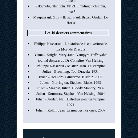
tome 6
Sakamoto, Shin’ichi. #DRCL midnight children,
tome 5
Maupassant, Guy – Brizzi, Paul, Brizzi, Gaëtan. Le
Horla
Les 10 derniers commentaires
Philippe Kassarian - L’histoire de la couverture de
La Mort de Dracula
Yanne - Knight, Mary-Jane. Vampyre, l'effroyable
journal disparu du Dr Cornelius Van Helsing
Philippe Kassarian - Mistler, Jean. Le Vampire
Julien - Browning, Tod. Dracula. 1931
Julien - Del Toro, Guillermo. Blade 2. 2002
Julien - Norrington, Stephen. Blade. 1998
Julien - Magnat, Julien. Bloody Mallory, 2002
Julien - Sommers, Stephen. Van Helsing. 2004
Julien - Jordan, Neil. Entretien avec un vampire.
1994
Julien - Rollin, Jean. La nuit des horloges. 2007