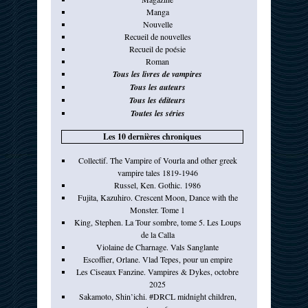
Manga
Nouvelle
Recueil de nouvelles
Recueil de poésie
Roman
Tous les livres de vampires
Tous les auteurs
Tous les éditeurs
Toutes les séries
Les 10 dernières chroniques
Collectif. The Vampire of Vourla and other greek
vampire tales 1819-1946
Russel, Ken. Gothic. 1986
Fujita, Kazuhiro. Crescent Moon, Dance with the
Monster. Tome 1
King, Stephen. La Tour sombre, tome 5. Les Loups
de la Calla
Violaine de Charnage. Vals Sanglante
Escoffier, Orlane. Vlad Tepes, pour un empire
Les Ciseaux Fanzine. Vampires & Dykes, octobre
2025
Sakamoto, Shin’ichi. #DRCL midnight children,