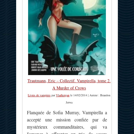
Trautmann, Eric – Collectif. Vampirella, tome 2.
A Murder of Crows
Livres de vampires
par
Vladkergan
le 14/02/2014 | Auteur : Brandon
Jerwa
Flanquée de Sofia Murray, Vampirella a
accepté une mission confiée par de
mystérieux commanditaires, qui va
l'amener à affronter un trio de sœurs