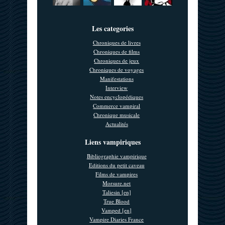
Les categories
Chroniques de livres
Chroniques de films
Chroniques de jeux
Chroniques de voyages
Manifestations
Interview
Notes encyclopédiques
Commerce vampiral
Chronique musicale
Actualités
Liens vampiriques
Bibliographie vampirique
Editions du petit caveau
Films de vampires
Morsure.net
Taliesin [en]
True Blood
Vamped [en]
Vampire Diaries France