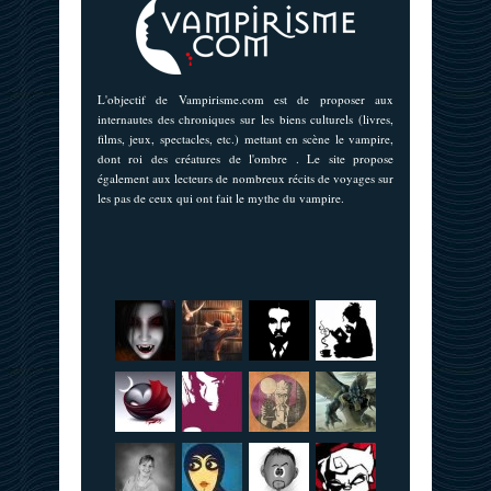
L'objectif de Vampirisme.com est de proposer aux
internautes des chroniques sur les biens culturels (livres,
films, jeux, spectacles, etc.) mettant en scène le vampire,
dont roi des créatures de l'ombre . Le site propose
également aux lecteurs de nombreux récits de voyages sur
les pas de ceux qui ont fait le mythe du vampire.