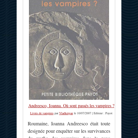
Andreesco, Ioanna. Où sont passés les vampires ?
Livres de vampires
par
Vladkergan
le 10/07/2007 | Editeur : Payot
Roumaine, Ioanna Andreesco était toute
designée pour enquêter sur les survivances