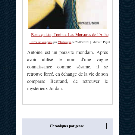
Benacquista, Tonino. Les Morsures de l’Aube
Livres de vampires
par
Vladkergan
le 20/05/2020 | Editeur : Payot
Antoine est un parasite mondain. Après
avoir utilisé le nom d'une vague
connaissance comme sésame, il se
retrouve forcé, en échange de la vie de son
comparse Bertrand, de retrouver le
mystérieux Jordan.
Chroniques par genre