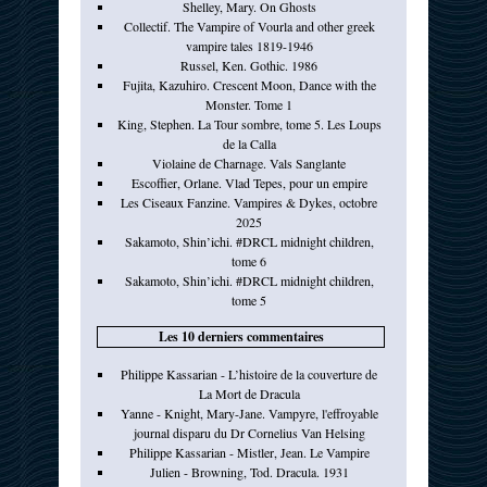
Shelley, Mary. On Ghosts
Collectif. The Vampire of Vourla and other greek
vampire tales 1819-1946
Russel, Ken. Gothic. 1986
Fujita, Kazuhiro. Crescent Moon, Dance with the
Monster. Tome 1
King, Stephen. La Tour sombre, tome 5. Les Loups
de la Calla
Violaine de Charnage. Vals Sanglante
Escoffier, Orlane. Vlad Tepes, pour un empire
Les Ciseaux Fanzine. Vampires & Dykes, octobre
2025
Sakamoto, Shin’ichi. #DRCL midnight children,
tome 6
Sakamoto, Shin’ichi. #DRCL midnight children,
tome 5
Les 10 derniers commentaires
Philippe Kassarian - L’histoire de la couverture de
La Mort de Dracula
Yanne - Knight, Mary-Jane. Vampyre, l'effroyable
journal disparu du Dr Cornelius Van Helsing
Philippe Kassarian - Mistler, Jean. Le Vampire
Julien - Browning, Tod. Dracula. 1931