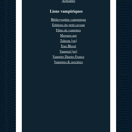
Actualités
Liens vampiriques
Bibliographie vampirique
Editions du petit caveau
Films de vampires
Morsure.net
Taliesin [en]
True Blood
Vamped [en]
Vampire Diaries France
Vampires & sorcières