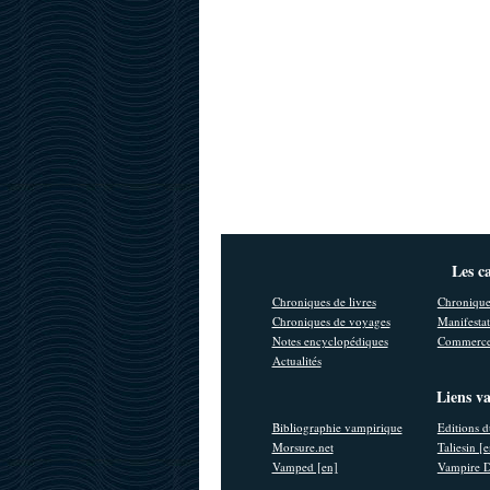
Les c
Chroniques de livres
Chronique
Chroniques de voyages
Manifestat
Notes encyclopédiques
Commerce
Actualités
Liens v
Bibliographie vampirique
Editions d
Morsure.net
Taliesin [
Vamped [en]
Vampire D