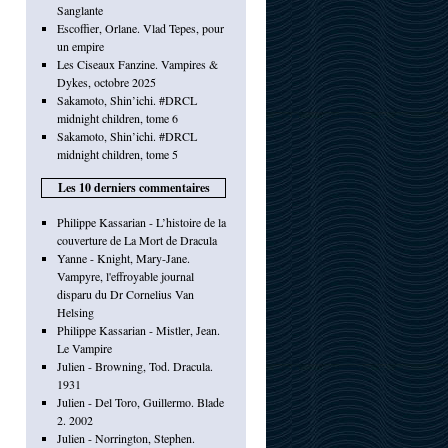
Sanglante
Escoffier, Orlane. Vlad Tepes, pour
un empire
Les Ciseaux Fanzine. Vampires &
Dykes, octobre 2025
Sakamoto, Shin’ichi. #DRCL
midnight children, tome 6
Sakamoto, Shin’ichi. #DRCL
midnight children, tome 5
Les 10 derniers commentaires
Philippe Kassarian - L’histoire de la
couverture de La Mort de Dracula
Yanne - Knight, Mary-Jane.
Vampyre, l'effroyable journal
disparu du Dr Cornelius Van
Helsing
Philippe Kassarian - Mistler, Jean.
Le Vampire
Julien - Browning, Tod. Dracula.
1931
Julien - Del Toro, Guillermo. Blade
2. 2002
Julien - Norrington, Stephen.