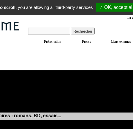
o scroll,
you are allowing all third-party services
✓ OK, accept al
La c
Présentation
Presse
Liens externes
VOYAGES
MANIFESTATIONS
MUSIQUE
IN
ires : romans, BD, essais...