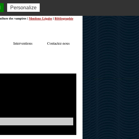
l
Personalize
ulture des vampires |
Mentions Légales
|
Bibliographie
Interventions
Contactez-nous
TERVIEWS
ACTUALITÉS