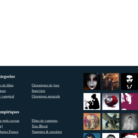
ategories
s de films
Chroniques de jeux
ions
Interview
 vampiral
Chronique musicale
ampiriques
u petit caveau
Films de vampires
en]
True Blood
iaries France
Vampires & sorcières