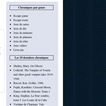
Chroniques par genre
Escape game
Escape room
Jeux de cartes
Jeux de dés
Jeux de mémoire
Jeux de plateaux
Jeux de rôles
Jeux vidéos
e
Livre-jeu
n
Les 10 dernières chroniques
Shelley, Mary. On Ghosts
Collectif. The Vampire of Vourla
and other greek vampire tales 1819-
1946
Russel, Ken. Gothic. 1986
Fujita, Kazuhiro. Crescent Moon,
Dance with the Monster. Tome 1
King, Stephen. La Tour sombre,
tome 5. Les Loups de la Calla
Violaine de Charnage. Vals