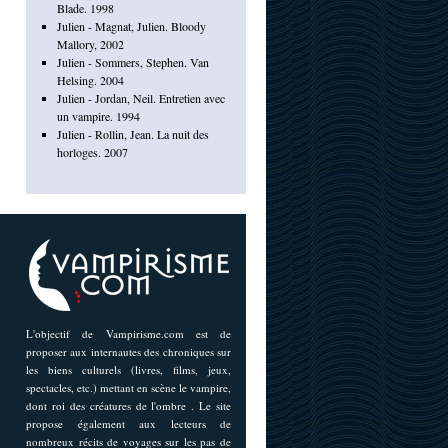
Blade. 1998
Julien - Magnat, Julien. Bloody
Mallory, 2002
Julien - Sommers, Stephen. Van
Helsing. 2004
Julien - Jordan, Neil. Entretien avec
un vampire. 1994
Julien - Rollin, Jean. La nuit des
horloges. 2007
L'objectif de Vampirisme.com est de
proposer aux internautes des chroniques sur
les biens culturels (livres, films, jeux,
spectacles, etc.) mettant en scène le vampire,
dont roi des créatures de l'ombre . Le site
propose également aux lecteurs de
nombreux récits de voyages sur les pas de