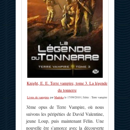
Knight, E. E. Terre vampire, tome 3. La légende
du tonnerre
Livres de vampires
par
Madoka
le 17/09/2010 | Série : Terre vampire
3ème opus de Terre Vampire, où nous
suivons les péripéties de David Valentine,
jeune Loup, puis maintenant Félin. Une
nouvelle ère s’amorce avec la découverte