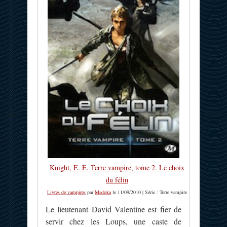
Knight, E. E. Terre vampire, tome 2. Le choix
du félin
Livres de vampires
par
Madoka
le 11/09/2010 | Série : Terre vampire
Le lieutenant David Valentine est fier de
servir chez les Loups, une caste de