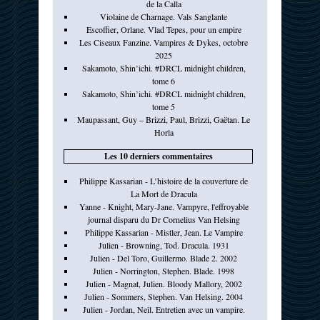
de la Calla
Violaine de Charnage. Vals Sanglante
Escoffier, Orlane. Vlad Tepes, pour un empire
Les Ciseaux Fanzine. Vampires & Dykes, octobre
2025
Sakamoto, Shin’ichi. #DRCL midnight children,
tome 6
Sakamoto, Shin’ichi. #DRCL midnight children,
tome 5
Maupassant, Guy – Brizzi, Paul, Brizzi, Gaëtan. Le
Horla
Les 10 derniers commentaires
Philippe Kassarian - L’histoire de la couverture de
La Mort de Dracula
Yanne - Knight, Mary-Jane. Vampyre, l'effroyable
journal disparu du Dr Cornelius Van Helsing
Philippe Kassarian - Mistler, Jean. Le Vampire
Julien - Browning, Tod. Dracula. 1931
Julien - Del Toro, Guillermo. Blade 2. 2002
Julien - Norrington, Stephen. Blade. 1998
Julien - Magnat, Julien. Bloody Mallory, 2002
Julien - Sommers, Stephen. Van Helsing. 2004
Julien - Jordan, Neil. Entretien avec un vampire.