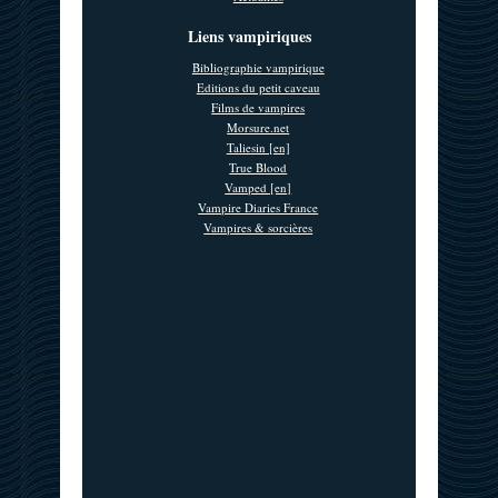
Liens vampiriques
Bibliographie vampirique
Editions du petit caveau
Films de vampires
Morsure.net
Taliesin [en]
True Blood
Vamped [en]
Vampire Diaries France
Vampires & sorcières