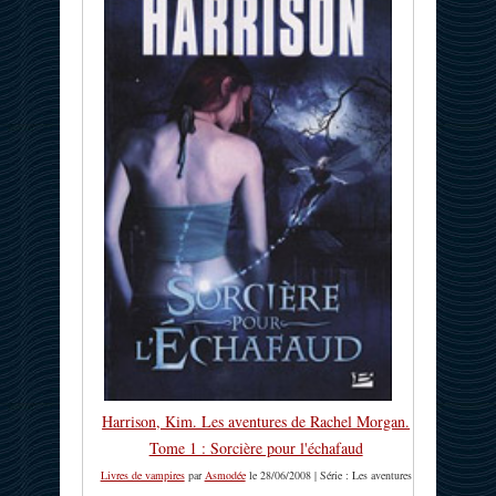
Harrison, Kim. Les aventures de Rachel Morgan.
Tome 1 : Sorcière pour l'échafaud
Livres de vampires
par
Asmodée
le 28/06/2008 | Série : Les aventures