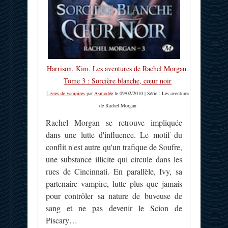
Harrison, Kim. Les aventures de Rachel Morgan.
Tome 3 : Sorcière blanche, cœur noir
Livres de vampires
par
Asmodée
le 09/02/2010 | Série : Les aventures
de Rachel Morgan
Rachel Morgan se retrouve impliquée
dans une lutte d'influence. Le motif du
conflit n'est autre qu'un trafique de Soufre,
une substance illicite qui circule dans les
rues de Cincinnati. En parallèle, Ivy, sa
partenaire vampire, lutte plus que jamais
pour contrôler sa nature de buveuse de
sang et ne pas devenir le Scion de
Piscary…