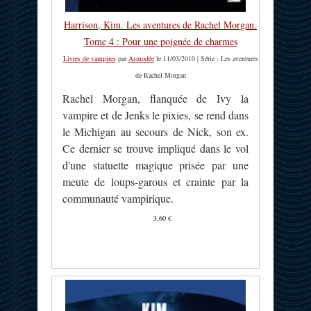
Harrison, Kim. Les aventures de Rachel Morgan.
Tome 4 : Pour une poignée de charmes
Livres de vampires
par
Asmodée
le 11/03/2010 | Série : Les aventures
de Rachel Morgan
Rachel Morgan, flanquée de Ivy la
vampire et de Jenks le pixies, se rend dans
le Michigan au secours de Nick, son ex.
Ce dernier se trouve impliqué dans le vol
d'une statuette magique prisée par une
meute de loups-garous et crainte par la
communauté vampirique.
3,60 €