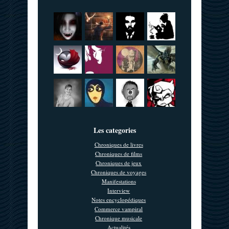
Les categories
Chroniques de livres
Chroniques de films
Chroniques de jeux
Chroniques de voyages
Manifestations
Interview
Notes encyclopédiques
Commerce vampiral
Chronique musicale
Actualités