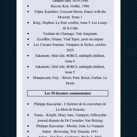
vampire tales 1819-1946
Russel, Ken. Gothic. 1986
Fujita, Kazuhiro. Crescent Moon, Dance with the
Monster. Tome 1
King, Stephen. La Tour sombre, tome 5. Les Loups
de la Calla
Violaine de Charnage. Vals Sanglante
Escoffier, Orlane. Vlad Tepes, pour un empire
Les Ciseaux Fanzine. Vampires & Dykes, octobre
2025
Sakamoto, Shin’ichi. #DRCL midnight children,
tome 6
Sakamoto, Shin’ichi. #DRCL midnight children,
tome 5
Maupassant, Guy – Brizzi, Paul, Brizzi, Gaëtan. Le
Horla
Les 10 derniers commentaires
Philippe Kassarian - L’histoire de la couverture de
La Mort de Dracula
Yanne - Knight, Mary-Jane. Vampyre, l'effroyable
journal disparu du Dr Cornelius Van Helsing
Philippe Kassarian - Mistler, Jean. Le Vampire
Julien - Browning, Tod. Dracula. 1931
Julien - Del Toro, Guillermo. Blade 2. 2002