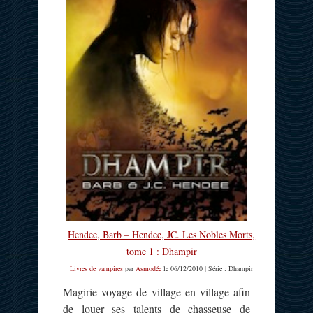
Hendee, Barb – Hendee, JC. Les Nobles Morts,
tome 1 : Dhampir
Livres de vampires
par
Asmodée
le 06/12/2010 | Série : Dhampir
Magirie voyage de village en village afin
de louer ses talents de chasseuse de