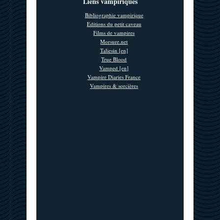
Liens vampiriques
Bibliographie vampirique
Editions du petit caveau
Films de vampires
Morsure.net
Taliesin [en]
True Blood
Vamped [en]
Vampire Diaries France
Vampires & sorcières