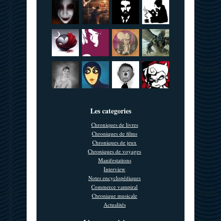
Les categories
Chroniques de livres
Chroniques de films
Chroniques de jeux
Chroniques de voyages
Manifestations
Interview
Notes encyclopédiques
Commerce vampiral
Chronique musicale
Actualités