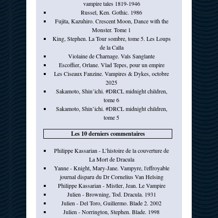
vampire tales 1819-1946
Russel, Ken. Gothic. 1986
Fujita, Kazuhiro. Crescent Moon, Dance with the
Monster. Tome 1
King, Stephen. La Tour sombre, tome 5. Les Loups
de la Calla
Violaine de Charnage. Vals Sanglante
Escoffier, Orlane. Vlad Tepes, pour un empire
Les Ciseaux Fanzine. Vampires & Dykes, octobre
2025
Sakamoto, Shin’ichi. #DRCL midnight children,
tome 6
Sakamoto, Shin’ichi. #DRCL midnight children,
tome 5
Les 10 derniers commentaires
Philippe Kassarian - L’histoire de la couverture de
La Mort de Dracula
Yanne - Knight, Mary-Jane. Vampyre, l'effroyable
journal disparu du Dr Cornelius Van Helsing
Philippe Kassarian - Mistler, Jean. Le Vampire
Julien - Browning, Tod. Dracula. 1931
Julien - Del Toro, Guillermo. Blade 2. 2002
Julien - Norrington, Stephen. Blade. 1998