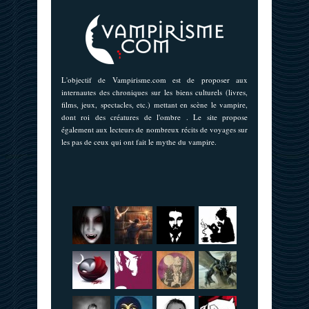
L'objectif de Vampirisme.com est de proposer aux
internautes des chroniques sur les biens culturels (livres,
films, jeux, spectacles, etc.) mettant en scène le vampire,
dont roi des créatures de l'ombre . Le site propose
également aux lecteurs de nombreux récits de voyages sur
les pas de ceux qui ont fait le mythe du vampire.