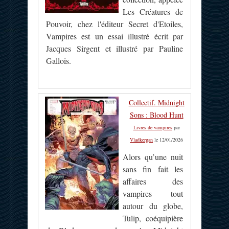
Les Créatures de
Pouvoir, chez l'éditeur Secret d'Etoiles,
Vampires est un essai illustré écrit par
Jacques Sirgent et illustré par Pauline
Gallois.
Collectif. Midnight
Sons : Blood Hunt
Livres de vampires
par
Vladkergan
le 12/01/2026
Alors qu’une nuit
sans fin fait les
affaires des
vampires tout
autour du globe,
Tulip, coéquipière