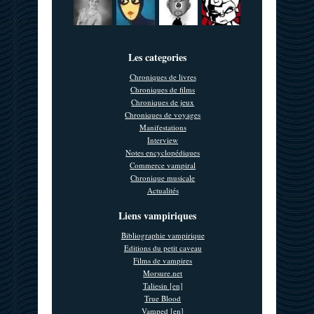
Les categories
Chroniques de livres
Chroniques de films
Chroniques de jeux
Chroniques de voyages
Manifestations
Interview
Notes encyclopédiques
Commerce vampiral
Chronique musicale
Actualités
Liens vampiriques
Bibliographie vampirique
Editions du petit caveau
Films de vampires
Morsure.net
Taliesin [en]
True Blood
Vamped [en]