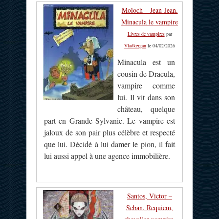
Moloch – Jean-Jean.
Minacula le vampire
Livres de vampires
par
Vladkergan
le 04/02/2026
Minacula est un
cousin de Dracula,
vampire comme
lui. Il vit dans son
château, quelque
part en Grande Sylvanie. Le vampire est
jaloux de son pair plus célèbre et respecté
que lui. Décidé à lui damer le pion, il fait
lui aussi appel à une agence immobilière.
Santos, Victor –
Seban. Requiem,