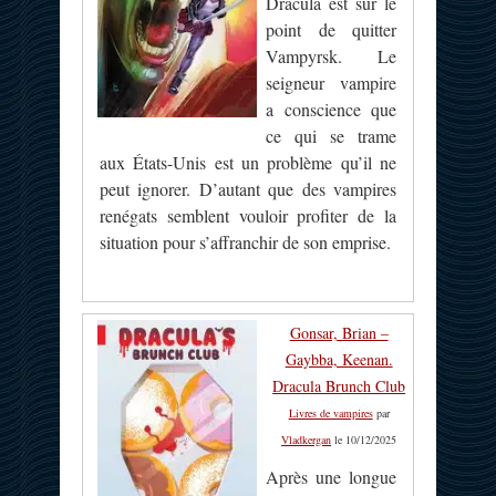
Dracula est sur le
point de quitter
Vampyrsk. Le
seigneur vampire
a conscience que
ce qui se trame
aux États-Unis est un problème qu’il ne
peut ignorer. D’autant que des vampires
renégats semblent vouloir profiter de la
situation pour s’affranchir de son emprise.
Gonsar, Brian –
Gaybba, Keenan.
Dracula Brunch Club
Livres de vampires
par
Vladkergan
le 10/12/2025
Après une longue