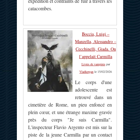
expédition et contraints de fuir à travers les
catacombes.
Boccia, Luigi –
Manzella, Alessandro –
Cecchinelli, Giada. On
l’appelait Carmilla
Livres de vampires
par
Vladkergan
le 15/02/2026
Le corps d'une
adolescente est
retrouvé dans un
cimetière de Rome, un pieu enfoncé en
plein cœur, et une étrange maxime gravée
près du corps "Je suis Carmilla".
L'inspecteur Flavio Argento est mis sur la
piste de la jeune Carmilla par un contact