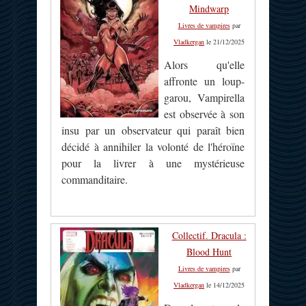
Mindwarp
Livres de vampires
par
Vladkergan
le 21/12/2025
Alors qu'elle
affronte un loup-
garou, Vampirella
est observée à son
insu par un observateur qui paraît bien
décidé à annihiler la volonté de l'héroïne
pour la livrer à une mystérieuse
commanditaire.
Collectif. Dracula :
Blood Hunt
Livres de vampires
par
Vladkergan
le 14/12/2025