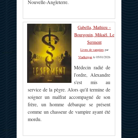
Nouvelle-Angleterre.
Gabella, Mathieu –
Bourgouin, Mikaël. Le
Serment
Livres de vampires
par
Vladkergan
le 05/01/2026
Médecin radié de
l'ordre, Alexandre
s'est mis au
service de la pègre. Alors qu'il termine de
soigner un malfrat accompagné de son
frère, un homme débarque se présent
comme un chasseur de vampire ayant été
mordu.