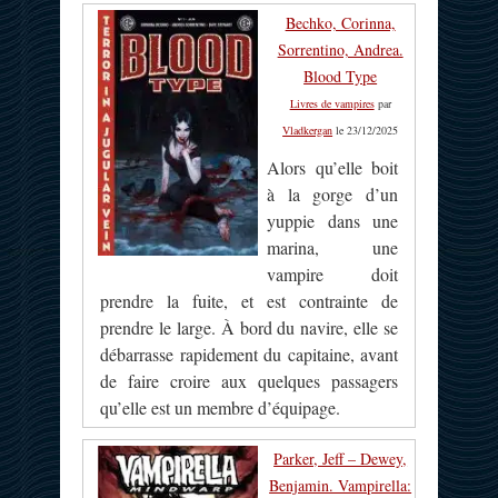
Bechko, Corinna,
Sorrentino, Andrea.
Blood Type
Livres de vampires
par
Vladkergan
le 23/12/2025
Alors qu’elle boit
à la gorge d’un
yuppie dans une
marina, une
vampire doit
prendre la fuite, et est contrainte de
prendre le large. À bord du navire, elle se
débarrasse rapidement du capitaine, avant
de faire croire aux quelques passagers
qu’elle est un membre d’équipage.
Parker, Jeff – Dewey,
Benjamin. Vampirella: