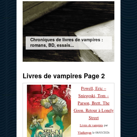
Chroniques de livres de vampires :
romans, BD, essais...
Livres de vampires Page 2
Powell, Eric –
Sniegoski, Tom –
Parson, Brett. The
Goon. Retour à Lonely
Street
Livres de vampires
par
Vladkergan
le 08/03/2026