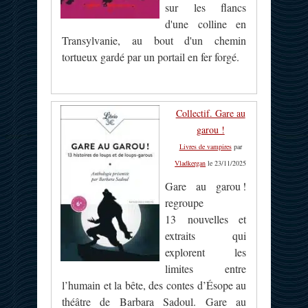
sur les flancs
d'une colline en
Transylvanie, au bout d'un chemin
tortueux gardé par un portail en fer forgé.
Collectif. Gare au
garou !
Livres de vampires
par
Vladkergan
le 23/11/2025
Gare au garou !
regroupe
13 nouvelles et
extraits qui
explorent les
limites entre
l’humain et la bête, des contes d’Ésope au
théâtre de Barbara Sadoul. Gare au