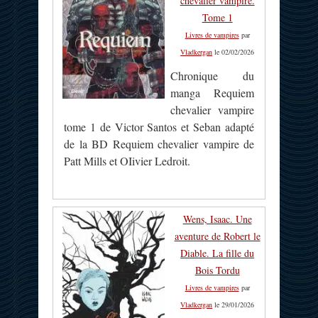
chevalier vampire.
Tome 1
Livres de vampires
par
Vladkergan
le 02/02/2026
Chronique du
manga Requiem
chevalier vampire
tome 1 de Victor Santos et Seban adapté
de la BD Requiem chevalier vampire de
Patt Mills et OIivier Ledroit.
Wens, Isaac. Une
aventure de Robert le
Diable. La fille du
Bois Tordu
Livres de vampires
par
Vladkergan
le 29/01/2026