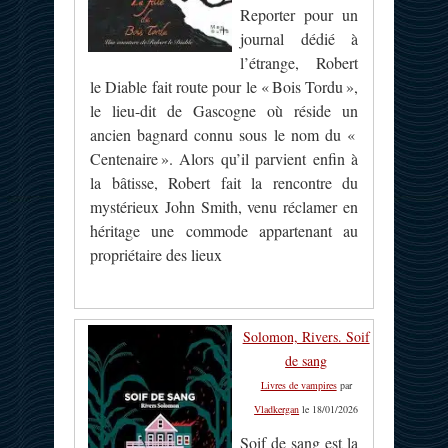
Reporter pour un
journal dédié à
l’étrange, Robert
le Diable fait route pour le « Bois Tordu »,
le lieu-dit de Gascogne où réside un
ancien bagnard connu sous le nom du «
Centenaire ». Alors qu’il parvient enfin à
la bâtisse, Robert fait la rencontre du
mystérieux John Smith, venu réclamer en
héritage une commode appartenant au
propriétaire des lieux
Solomon, Rivers. Soif
de sang
Livres de vampires
par
Vladkergan
le 18/01/2026
Soif de sang est la