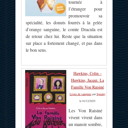
tournée à
l’étranger pour
promouvoir sa
spécialité, les donuts fourrés à la gelée
d’orange sanguine, le comte Dracula est
de retour chez lui. Reste que la situation
sur place a fortement changé, et pas dans
le bon sens.
Hawkins, Colin –
Hawkins, Jacqui. La
Famille Von Raisiné
Livres de vampires
par
Spooky
le 01/12/2025
Les Von Raisiné
vivent vivent dans
un manoir sombre,