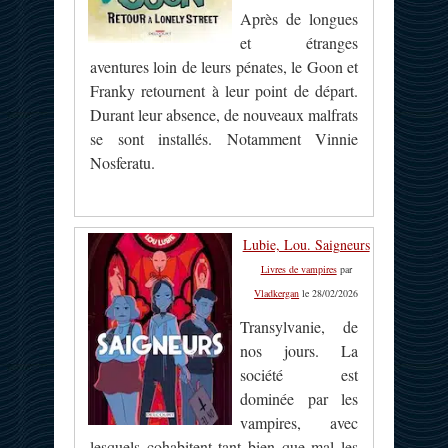
Après de longues
et étranges
aventures loin de leurs pénates, le Goon et
Franky retournent à leur point de départ.
Durant leur absence, de nouveaux malfrats
se sont installés. Notamment Vinnie
Nosferatu.
Lubie, Lou. Saigneurs
Livres de vampires
par
Vladkergan
le 28/02/2026
Transylvanie, de
nos jours. La
société est
dominée par les
vampires, avec
lesquels cohabitent tant bien que mal les