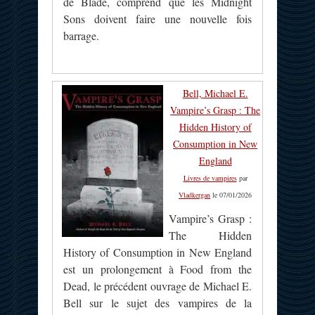
de Blade, comprend que les Midnight
Sons doivent faire une nouvelle fois
barrage.
Bell, Michael E.
Vampire’s Grasp : The
Hidden History of
Consumption in New
England
Livres de vampires
par
Vladkergan
le 07/01/2026
Vampire’s Grasp :
The Hidden
History of Consumption in New England
est un prolongement à Food from the
Dead, le précédent ouvrage de Michael E.
Bell sur le sujet des vampires de la