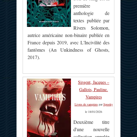
première
anthologie de
textes publiée par
Rivers Solomon,
autrice américaine non-binaire publiée en
France depuis 2019, avec L'Incivilité des
fantômes (An Unkindness of Ghosts,
2017).
Sirgent, Jacques –
Gallois, Pauline.
Vampires
Livres de vampires
par
Spooky
le 18/01/2026
Deuxième titre
d'une nouvelle
collection, appelée