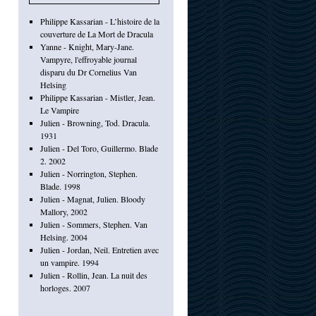
Philippe Kassarian - L’histoire de la
couverture de La Mort de Dracula
Yanne - Knight, Mary-Jane.
Vampyre, l'effroyable journal
disparu du Dr Cornelius Van
Helsing
Philippe Kassarian - Mistler, Jean.
Le Vampire
Julien - Browning, Tod. Dracula.
1931
Julien - Del Toro, Guillermo. Blade
2. 2002
Julien - Norrington, Stephen.
Blade. 1998
Julien - Magnat, Julien. Bloody
Mallory, 2002
Julien - Sommers, Stephen. Van
Helsing. 2004
Julien - Jordan, Neil. Entretien avec
un vampire. 1994
Julien - Rollin, Jean. La nuit des
horloges. 2007