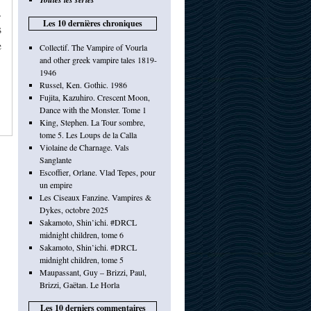
.
Les 10 dernières chroniques
s
e
Collectif. The Vampire of Vourla
and other greek vampire tales 1819-
1946
Russel, Ken. Gothic. 1986
Fujita, Kazuhiro. Crescent Moon,
Dance with the Monster. Tome 1
King, Stephen. La Tour sombre,
tome 5. Les Loups de la Calla
Violaine de Charnage. Vals
Sanglante
Escoffier, Orlane. Vlad Tepes, pour
un empire
Les Ciseaux Fanzine. Vampires &
Dykes, octobre 2025
Sakamoto, Shin’ichi. #DRCL
midnight children, tome 6
Sakamoto, Shin’ichi. #DRCL
midnight children, tome 5
Maupassant, Guy – Brizzi, Paul,
Brizzi, Gaëtan. Le Horla
Les 10 derniers commentaires