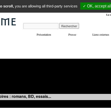
o scroll,
you are allowing all third-party services
✓ OK, accept al
La c
Présentation
Presse
Liens externes
VOYAGES
MANIFESTATIONS
MUSIQUE
IN
ires : romans, BD, essais...