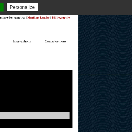
l
Personalize
ulture des vampires |
Mentions Légales
|
Bibliographie
Interventions
Contactez-nous
TERVIEWS
ACTUALITÉS