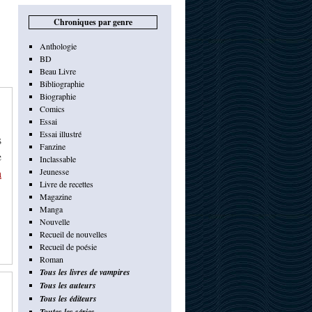
Chroniques par genre
Anthologie
BD
Beau Livre
Bibliographie
Biographie
Comics
Essai
Essai illustré
s
Fanzine
e
Inclassable
a
Jeunesse
Livre de recettes
Magazine
Manga
Nouvelle
Recueil de nouvelles
Recueil de poésie
Roman
Tous les livres de vampires
Tous les auteurs
Tous les éditeurs
Toutes les séries