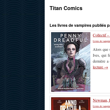
Titan Comics
Les livres de vampires publiés 
Collectif 
Livres de vampir
Alors que s
Ives, qui 
dernière a
lecture
→
Newman, K
Livres de vampir