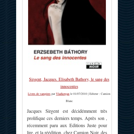
Sirgent, Jacques. Elisabeth Bathory, le sang des
innocentes
Livres de vampires
par
Vladkergan
le 01/07/2010 | Editeur : Camion
Blanc
Jacques Sirgent est décidémment très
prolifique ces derniers temps. Après son ,
récemment paru aux Editions Juste pour
lire, et la réédition, chez Camion Noir, des