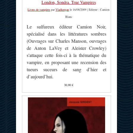
London, Sondra. True Vampires
Livres de vampires
par
Vladkergan
le 16/08/2009 | Editeur : Camion
Blanc
Le sulfureux éditeur Camion Noir,
spécialisé dans les littératures sombres
(Ouvrages sur Charles Manson, ouvrages
de Anton LaVey et Aleister Crowley)
s'attaque cette fois-ci à la thématique du
vampire, en proposant une recension des
tueurs suceurs de sang d’hier et
d’aujourd’hui.
30,90 €