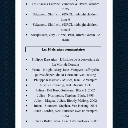
Les Ciseaux Fanzine. Vampires & Dykes, octobre
2025
Sakamoto, Shin’ichi. #DRCL midnight children,
tome 6
Sakamoto, Shin’ichi. #DRCL midnight children,
tome 5
Maupassant, Guy – Brizzi, Paul, Brizzi, Gaëtan. Le
Horla
Les 10 derniers commentaires
Philippe Kassarian - L’histoire de la couverture de
La Mort de Dracula
Yanne - Knight, Mary-Jane. Vampyre, l'effroyable
journal disparu du Dr Cornelius Van Helsing
Philippe Kassarian - Mistler, Jean. Le Vampire
Julien - Browning, Tod. Dracula. 1931
Julien - Del Toro, Guillermo. Blade 2. 2002
Julien - Norrington, Stephen. Blade. 1998
Julien - Magnat, Julien. Bloody Mallory, 2002
Julien - Sommers, Stephen. Van Helsing. 2004
Julien - Jordan, Neil. Entretien avec un vampire.
1994
Julien - Rollin, Jean. La nuit des horloges. 2007