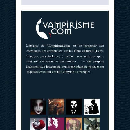
L'objectif de Vampirisme.com est de proposer aux
internautes des chroniques sur les biens culturels (livres,
films, jeux, spectacles, etc.) mettant en scène le vampire,
dont roi des créatures de l'ombre . Le site propose
également aux lecteurs de nombreux récits de voyages sur
les pas de ceux qui ont fait le mythe du vampire.