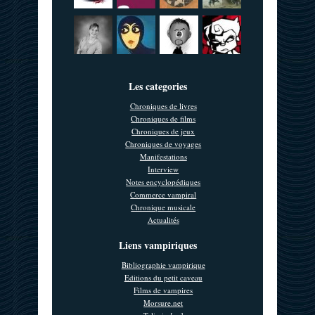
Les categories
Chroniques de livres
Chroniques de films
Chroniques de jeux
Chroniques de voyages
Manifestations
Interview
Notes encyclopédiques
Commerce vampiral
Chronique musicale
Actualités
Liens vampiriques
Bibliographie vampirique
Editions du petit caveau
Films de vampires
Morsure.net