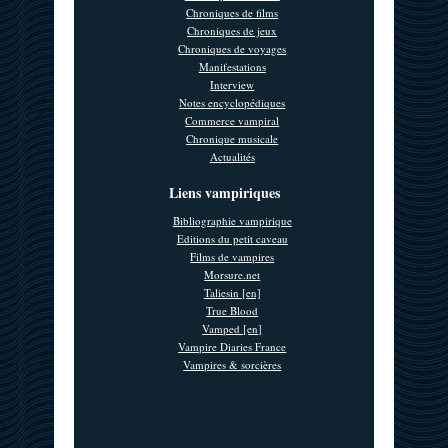
Chroniques de films
Chroniques de jeux
Chroniques de voyages
Manifestations
Interview
Notes encyclopédiques
Commerce vampiral
Chronique musicale
Actualités
Liens vampiriques
Bibliographie vampirique
Editions du petit caveau
Films de vampires
Morsure.net
Taliesin [en]
True Blood
Vamped [en]
Vampire Diaries France
Vampires & sorcières