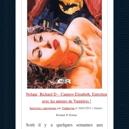
Nolane, Richard D – Campos Elisabeth. Entretien
avec les auteurs de Vampires !
Interviews vampiriques
par
Vladkergan
le 26/01/2011 | Auteur :
Richard D Nolane
Sorti il y a quelques semaines aux