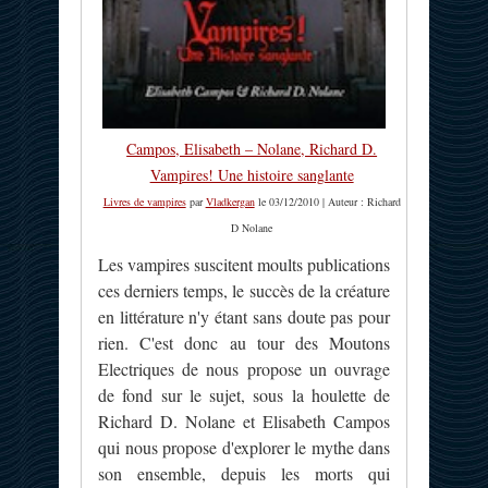
Campos, Elisabeth – Nolane, Richard D.
Vampires! Une histoire sanglante
Livres de vampires
par
Vladkergan
le 03/12/2010 | Auteur : Richard
D Nolane
Les vampires suscitent moults publications
ces derniers temps, le succès de la créature
en littérature n'y étant sans doute pas pour
rien. C'est donc au tour des Moutons
Electriques de nous propose un ouvrage
de fond sur le sujet, sous la houlette de
Richard D. Nolane et Elisabeth Campos
qui nous propose d'explorer le mythe dans
son ensemble, depuis les morts qui