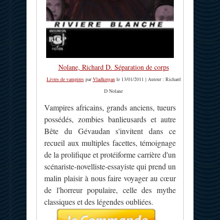
Nolane, Richard D. Séparation de corps
Livres de vampires
par
Vladkergan
le 13/01/2011 | Auteur : Richard
D Nolane
Vampires africains, grands anciens, tueurs
possédés, zombies banlieusards et autre
Bête du Gévaudan s'invitent dans ce
recueil aux multiples facettes, témoignage
de la prolifique et protéiforme carrière d'un
scénariste-novelliste-essayiste qui prend un
malin plaisir à nous faire voyager au cœur
de l'horreur populaire, celle des mythe
classiques et des légendes oubliées.