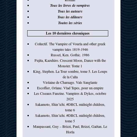
Tous les livres de vampires
Tous les auteurs
Tous les éditeurs
Toutes les séries
Les 10 dernières chroniques
Collectif. The Vampire of Vourla and other greek
vampire tales 1819-1946
Russel, Ken. Gothic. 1986
Fujita, Kazuhiro. Crescent Moon, Dance with the
Monster. Tome 1
King, Stephen. La Tour sombre, tome 5. Les Loups
de la Calla
Violaine de Charnage. Vals Sanglante
Escoffier, Orlane. Vlad Tepes, pour un empire
Les Ciseaux Fanzine. Vampires & Dykes, octobre
2025
Sakamoto, Shin’ichi. #DRCL midnight children,
tome 6
Sakamoto, Shin’ichi. #DRCL midnight children,
tome 5
Maupassant, Guy – Brizzi, Paul, Brizzi, Gaëtan. Le
Horla