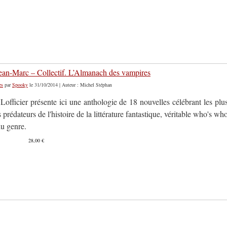
 Jean-Marc – Collectif. L’Almanach des vampires
es
par
Spooky
le 31/10/2014 | Auteur : Michel Stéphan
officier présente ici une anthologie de 18 nouvelles célébrant les plu
 prédateurs de l'histoire de la littérature fantastique, véritable who's wh
du genre.
28,00 €