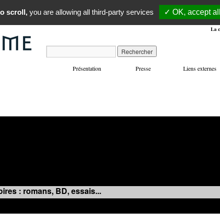
o scroll,
you are allowing all third-party services
✓ OK, accept al
La c
Présentation
Presse
Liens externes
VOYAGES
MANIFESTATIONS
MUSIQUE
IN
ires : romans, BD, essais...