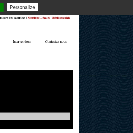
l
Personalize
ulture des vampires |
Mentions Légales
|
Bibliographie
Interventions
Contactez-nous
TERVIEWS
ACTUALITÉS