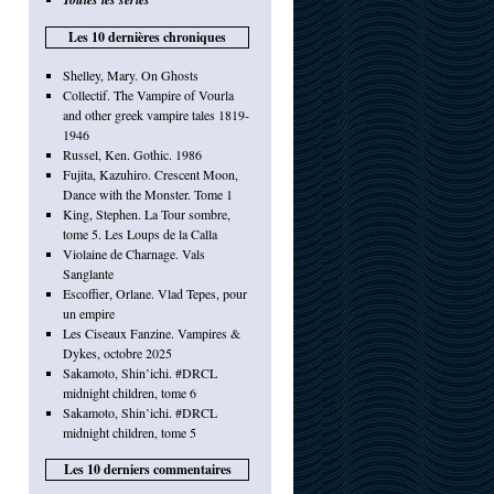
Les 10 dernières chroniques
Shelley, Mary. On Ghosts
Collectif. The Vampire of Vourla
and other greek vampire tales 1819-
1946
Russel, Ken. Gothic. 1986
Fujita, Kazuhiro. Crescent Moon,
Dance with the Monster. Tome 1
King, Stephen. La Tour sombre,
tome 5. Les Loups de la Calla
Violaine de Charnage. Vals
Sanglante
Escoffier, Orlane. Vlad Tepes, pour
un empire
Les Ciseaux Fanzine. Vampires &
Dykes, octobre 2025
Sakamoto, Shin’ichi. #DRCL
midnight children, tome 6
Sakamoto, Shin’ichi. #DRCL
midnight children, tome 5
Les 10 derniers commentaires