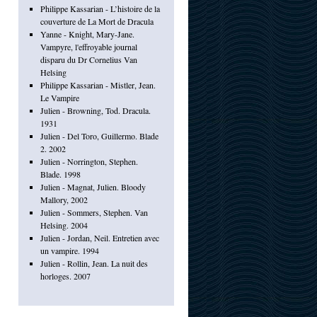
Philippe Kassarian - L’histoire de la
couverture de La Mort de Dracula
Yanne - Knight, Mary-Jane.
Vampyre, l'effroyable journal
disparu du Dr Cornelius Van
Helsing
Philippe Kassarian - Mistler, Jean.
Le Vampire
Julien - Browning, Tod. Dracula.
1931
Julien - Del Toro, Guillermo. Blade
2. 2002
Julien - Norrington, Stephen.
Blade. 1998
Julien - Magnat, Julien. Bloody
Mallory, 2002
Julien - Sommers, Stephen. Van
Helsing. 2004
Julien - Jordan, Neil. Entretien avec
un vampire. 1994
Julien - Rollin, Jean. La nuit des
horloges. 2007