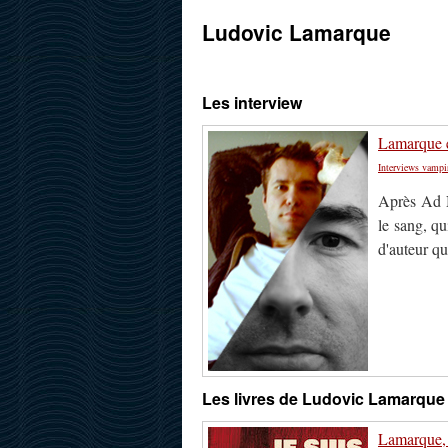
Ludovic Lamarque
Les interview
Lamarque et
Interviews vampi
Après Ad N
le sang, q
d'auteur qu
Les livres de Ludovic Lamarque
Lamarque, L