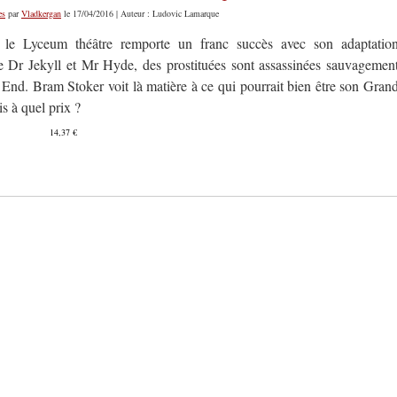
es
par
Vladkergan
le 17/04/2016 | Auteur : Ludovic Lamarque
 le Lyceum théâtre remporte un franc succès avec son adaptatio
de Dr Jekyll et Mr Hyde, des prostituées sont assassinées sauvagemen
 End. Bram Stoker voit là matière à ce qui pourrait bien être son Gran
s à quel prix ?
14,37 €