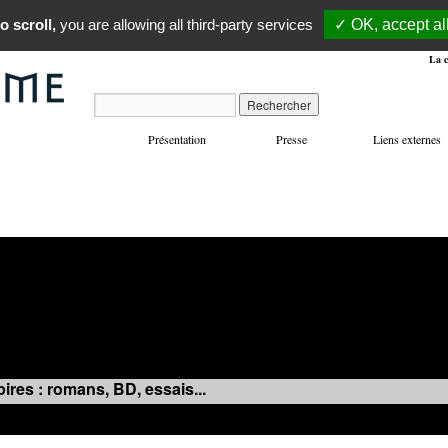
o scroll,
you are allowing all third-party services
✓ OK, accept al
La c
Présentation
Presse
Liens externes
VOYAGES
MANIFESTATIONS
MUSIQUE
IN
ires : romans, BD, essais...