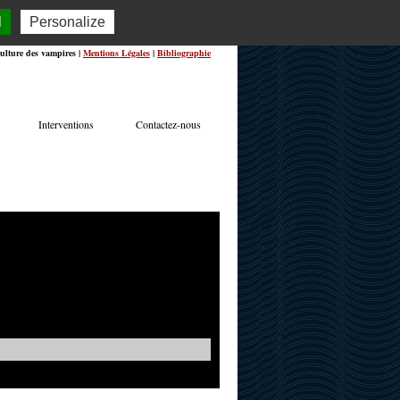
l
Personalize
ulture des vampires |
Mentions Légales
|
Bibliographie
Interventions
Contactez-nous
TERVIEWS
ACTUALITÉS