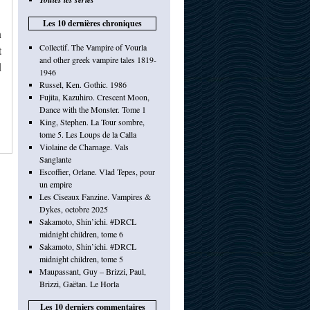
Les 10 dernières chroniques
n
Collectif. The Vampire of Vourla
t
and other greek vampire tales 1819-
d
1946
Russel, Ken. Gothic. 1986
Fujita, Kazuhiro. Crescent Moon,
Dance with the Monster. Tome 1
King, Stephen. La Tour sombre,
tome 5. Les Loups de la Calla
Violaine de Charnage. Vals
Sanglante
Escoffier, Orlane. Vlad Tepes, pour
un empire
Les Ciseaux Fanzine. Vampires &
Dykes, octobre 2025
Sakamoto, Shin’ichi. #DRCL
midnight children, tome 6
Sakamoto, Shin’ichi. #DRCL
midnight children, tome 5
Maupassant, Guy – Brizzi, Paul,
Brizzi, Gaëtan. Le Horla
Les 10 derniers commentaires