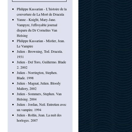
Philippe Kassarian - L’histoire de la
couverture de La Mort de Dracula
Yanne - Knight, Mary-Jane.
Vampyre, l'effroyable journal
disparu du Dr Cornelius Van
Helsing
Philippe Kassarian - Mistler, Jean.
Le Vampire
Julien - Browning, Tod. Dracula.
1931
Julien - Del Toro, Guillermo. Blade
2. 2002
Julien - Norrington, Stephen.
Blade. 1998
Julien - Magnat, Julien. Bloody
Mallory, 2002
Julien - Sommers, Stephen. Van
Helsing. 2004
Julien - Jordan, Neil. Entretien avec
un vampire. 1994
Julien - Rollin, Jean. La nuit des
horloges. 2007