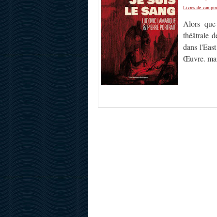
Livres de vampir
Alors que
théâtrale 
dans l'East
Œuvre. mai