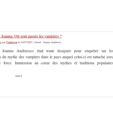
 Ioanna. Où sont passés les vampires ?
es
par
Vladkergan
le 10/07/2007 | Auteur : Ioanna Andreesco
 Ioanna Andreesco était toute designée pour enquêter sur le
s du mythe des vampires dans le pays auquel celui-ci est rattaché ave
e force. Immersion au coeur des mythes et traditions populaire
9,64 €