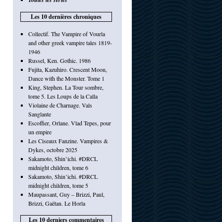
Les 10 dernières chroniques
Collectif. The Vampire of Vourla
and other greek vampire tales 1819-
1946
Russel, Ken. Gothic. 1986
Fujita, Kazuhiro. Crescent Moon,
Dance with the Monster. Tome 1
King, Stephen. La Tour sombre,
tome 5. Les Loups de la Calla
Violaine de Charnage. Vals
Sanglante
Escoffier, Orlane. Vlad Tepes, pour
un empire
Les Ciseaux Fanzine. Vampires &
Dykes, octobre 2025
Sakamoto, Shin’ichi. #DRCL
midnight children, tome 6
Sakamoto, Shin’ichi. #DRCL
midnight children, tome 5
Maupassant, Guy – Brizzi, Paul,
Brizzi, Gaëtan. Le Horla
Les 10 derniers commentaires