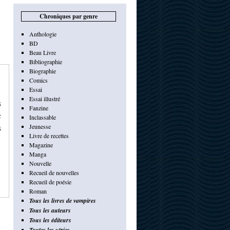
Chroniques par genre
Anthologie
BD
Beau Livre
Bibliographie
Biographie
Comics
Essai
Essai illustré
s
Fanzine
c
Inclassable
s
Jeunesse
Livre de recettes
Magazine
Manga
Nouvelle
Recueil de nouvelles
Recueil de poésie
Roman
Tous les livres de vampires
Tous les auteurs
Tous les éditeurs
Toutes les séries