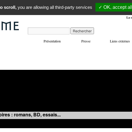
o scroll,
you are allowing all third-party services
✓ OK, accept al
La c
Présentation
Presse
Liens externes
VOYAGES
MANIFESTATIONS
MUSIQUE
IN
ires : romans, BD, essais...