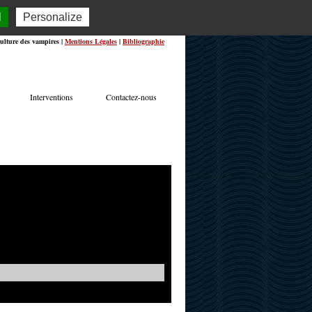
l
Personalize
ulture des vampires |
Mentions Légales
|
Bibliographie
Interventions
Contactez-nous
TERVIEWS
ACTUALITÉS