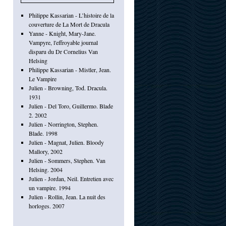
Philippe Kassarian - L’histoire de la
couverture de La Mort de Dracula
Yanne - Knight, Mary-Jane.
Vampyre, l'effroyable journal
disparu du Dr Cornelius Van
Helsing
Philippe Kassarian - Mistler, Jean.
Le Vampire
Julien - Browning, Tod. Dracula.
1931
Julien - Del Toro, Guillermo. Blade
2. 2002
Julien - Norrington, Stephen.
Blade. 1998
Julien - Magnat, Julien. Bloody
Mallory, 2002
Julien - Sommers, Stephen. Van
Helsing. 2004
Julien - Jordan, Neil. Entretien avec
un vampire. 1994
Julien - Rollin, Jean. La nuit des
horloges. 2007