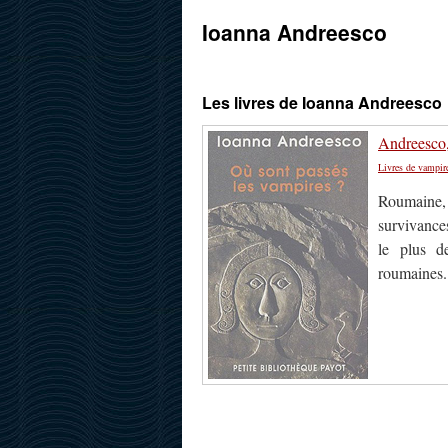
Ioanna Andreesco
Les livres de Ioanna Andreesco
Andreesco,
Livres de vampir
Roumaine,
survivance
le plus d
roumaines.