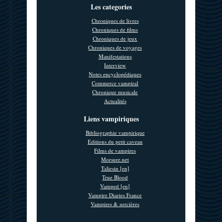
Les categories
Chroniques de livres
Chroniques de films
Chroniques de jeux
Chroniques de voyages
Manifestations
Interview
Notes encyclopédiques
Commerce vampiral
Chronique musicale
Actualités
Liens vampiriques
Bibliographie vampirique
Editions du petit caveau
Films de vampires
Morsure.net
Taliesin [en]
True Blood
Vamped [en]
Vampire Diaries France
Vampires & sorcières