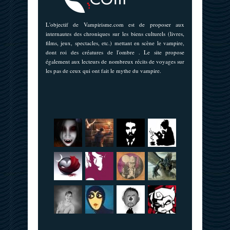
L'objectif de Vampirisme.com est de proposer aux
internautes des chroniques sur les biens culturels (livres,
films, jeux, spectacles, etc.) mettant en scène le vampire,
dont roi des créatures de l'ombre . Le site propose
également aux lecteurs de nombreux récits de voyages sur
les pas de ceux qui ont fait le mythe du vampire.