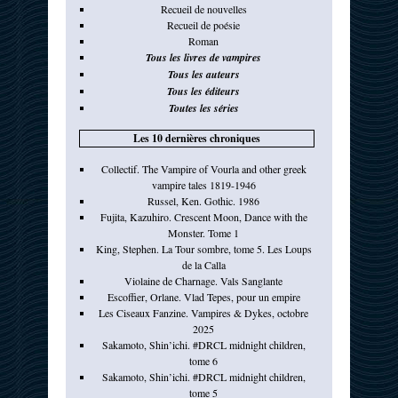
Recueil de nouvelles
Recueil de poésie
Roman
Tous les livres de vampires
Tous les auteurs
Tous les éditeurs
Toutes les séries
Les 10 dernières chroniques
Collectif. The Vampire of Vourla and other greek
vampire tales 1819-1946
Russel, Ken. Gothic. 1986
Fujita, Kazuhiro. Crescent Moon, Dance with the
Monster. Tome 1
King, Stephen. La Tour sombre, tome 5. Les Loups
de la Calla
Violaine de Charnage. Vals Sanglante
Escoffier, Orlane. Vlad Tepes, pour un empire
Les Ciseaux Fanzine. Vampires & Dykes, octobre
2025
Sakamoto, Shin’ichi. #DRCL midnight children,
tome 6
Sakamoto, Shin’ichi. #DRCL midnight children,
tome 5