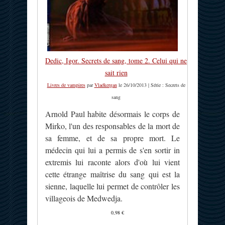
Dedic, Igor. Secrets de sang, tome 2. Celui qui ne
sait rien
Livres de vampires
par
Vladkergan
le 26/10/2013 | Série : Secrets de
sang
Arnold Paul habite désormais le corps de
Mirko, l'un des responsables de la mort de
sa femme, et de sa propre mort. Le
médecin qui lui a permis de s'en sortir in
extremis lui raconte alors d'où lui vient
cette étrange maîtrise du sang qui est la
sienne, laquelle lui permet de contrôler les
villageois de Medwedja.
0,98 €