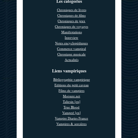
Les categories
Chroniques de livres
Chroniques de films
Chroniques de jeux
Chroniques de voyages
Manifestations
Interview
Notes encyclopédiques
Commerce vampiral
Chronique musicale
Actualités
Liens vampiriques
Bibliographie vampirique
Editions du petit caveau
Films de vampires
Morsure.net
Taliesin [en]
True Blood
Vamped [en]
Vampire Diaries France
Vampires & sorcières