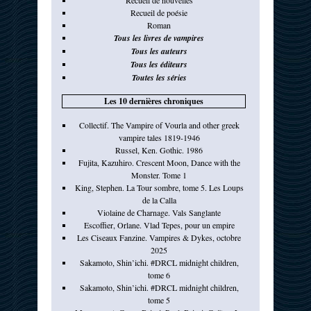
Recueil de poésie
Roman
Tous les livres de vampires
Tous les auteurs
Tous les éditeurs
Toutes les séries
Les 10 dernières chroniques
Collectif. The Vampire of Vourla and other greek
vampire tales 1819-1946
Russel, Ken. Gothic. 1986
Fujita, Kazuhiro. Crescent Moon, Dance with the
Monster. Tome 1
King, Stephen. La Tour sombre, tome 5. Les Loups
de la Calla
Violaine de Charnage. Vals Sanglante
Escoffier, Orlane. Vlad Tepes, pour un empire
Les Ciseaux Fanzine. Vampires & Dykes, octobre
2025
Sakamoto, Shin’ichi. #DRCL midnight children,
tome 6
Sakamoto, Shin’ichi. #DRCL midnight children,
tome 5