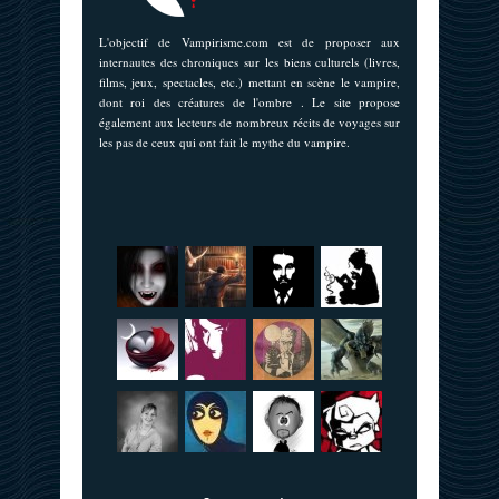
L'objectif de Vampirisme.com est de proposer aux
internautes des chroniques sur les biens culturels (livres,
films, jeux, spectacles, etc.) mettant en scène le vampire,
dont roi des créatures de l'ombre . Le site propose
également aux lecteurs de nombreux récits de voyages sur
les pas de ceux qui ont fait le mythe du vampire.