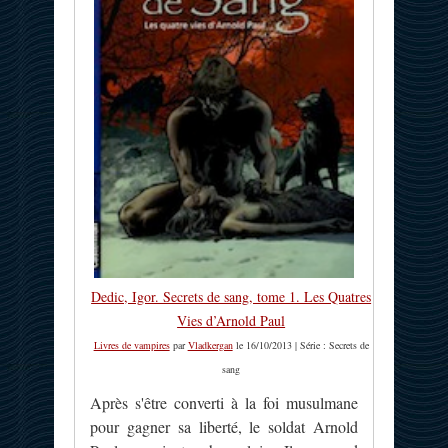
Dedic, Igor. Secrets de sang, tome 1. Les Quatres
Vies d’Arnold Paul
Livres de vampires
par
Vladkergan
le 16/10/2013 | Série : Secrets de
sang
Après s'être converti à la foi musulmane
pour gagner sa liberté, le soldat Arnold