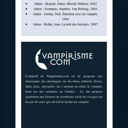
Julien - Magnat, Julien. Bloody Mallory, 2002
Julien - Sommers, Stephen. Van Helsing. 2004
Julien - Jordan, Neil. Entretien avec un vampire.
1994
Julien - Rollin, Jean. La nuit des horloges. 2007
L'objectif de Vampirisme.com est de proposer aux
internautes des chroniques sur les biens culturels (livres,
films, jeux, spectacles, etc.) mettant en scène le vampire,
dont roi des créatures de l'ombre . Le site propose
également aux lecteurs de nombreux récits de voyages sur
les pas de ceux qui ont fait le mythe du vampire.