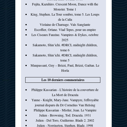
Fujita, Kazuhiro. Crescent Moon, Dance with the
Monster. Tome 1
King, Stephen. La Tour sombre, tome 5. Les Loups
de la Calla
Violaine de Charnage. Vals Sanglante
Escoffier, Orlane. Vlad Tepes, pour un empire
Les Ciseaux Fanzine. Vampires & Dykes, octobre
2025
Sakamoto, Shin’ichi. #DRCL midnight children,
tome 6
Sakamoto, Shin’ichi. #DRCL midnight children,
tome 5
Maupassant, Guy – Brizzi, Paul, Brizzi, Gaëtan. Le
Horla
Les 10 derniers commentaires
Philippe Kassarian - L’histoire de la couverture de
La Mort de Dracula
Yanne - Knight, Mary-Jane. Vampyre, l'effroyable
journal disparu du Dr Cornelius Van Helsing
Philippe Kassarian - Mistler, Jean. Le Vampire
Julien - Browning, Tod. Dracula. 1931
Julien - Del Toro, Guillermo. Blade 2. 2002
Julien - Norrington, Stephen. Blade. 1998