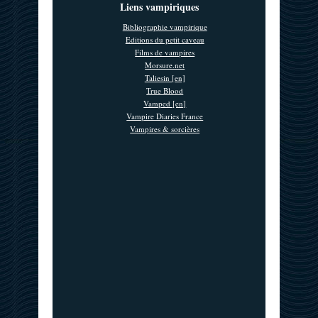
Liens vampiriques
Bibliographie vampirique
Editions du petit caveau
Films de vampires
Morsure.net
Taliesin [en]
True Blood
Vamped [en]
Vampire Diaries France
Vampires & sorcières