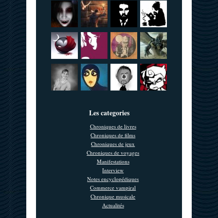
Les categories
Chroniques de livres
Chroniques de films
Chroniques de jeux
Chroniques de voyages
Manifestations
Interview
Notes encyclopédiques
Commerce vampiral
Chronique musicale
Actualités