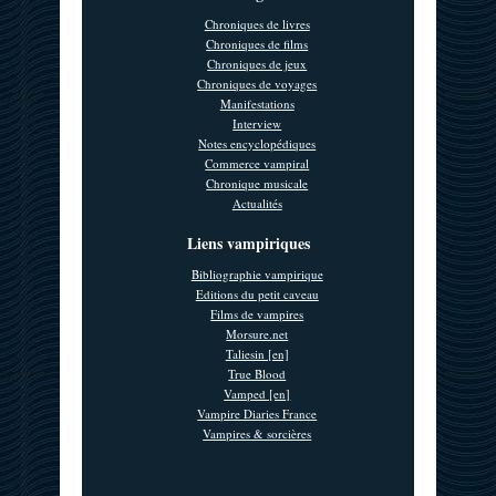
Chroniques de livres
Chroniques de films
Chroniques de jeux
Chroniques de voyages
Manifestations
Interview
Notes encyclopédiques
Commerce vampiral
Chronique musicale
Actualités
Liens vampiriques
Bibliographie vampirique
Editions du petit caveau
Films de vampires
Morsure.net
Taliesin [en]
True Blood
Vamped [en]
Vampire Diaries France
Vampires & sorcières