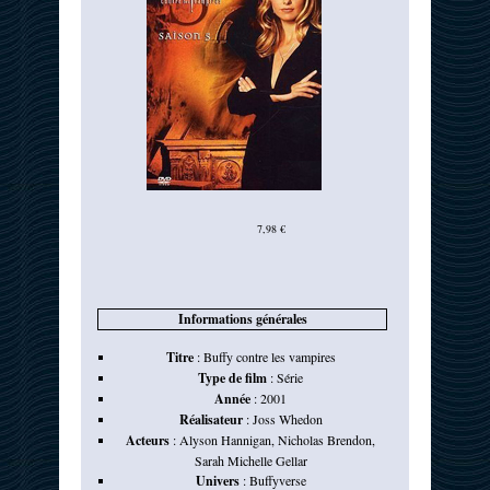
7,98 €
Informations générales
Titre
:
Buffy contre les vampires
Type de film
:
Série
Année
:
2001
Réalisateur
:
Joss Whedon
Acteurs
:
Alyson Hannigan
,
Nicholas Brendon
,
Sarah Michelle Gellar
Univers
:
Buffyverse