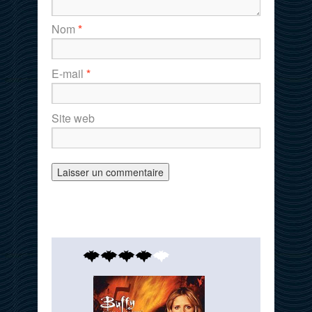
Nom
*
E-mail
*
Site web