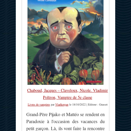
Chaboud, Jacques – Claveloux, Nicole. Vladimir
Poltron, Vampire de 5e classe
Livres de vampires
par
Vladkergan
le 18/10/2022 | Editeur : Grasset
Grand-Père Pijako et Mattéo se rendent en
Paradoxie à l'occasion des vacances du
petit garçon. Là, ils vont faire la rencontre