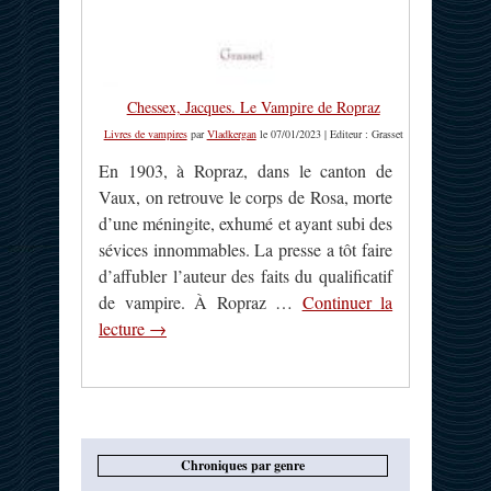
Chessex, Jacques. Le Vampire de Ropraz
Livres de vampires
par
Vladkergan
le 07/01/2023 | Editeur : Grasset
En 1903, à Ropraz, dans le canton de
Vaux, on retrouve le corps de Rosa, morte
d’une méningite, exhumé et ayant subi des
sévices innommables. La presse a tôt faire
d’affubler l’auteur des faits du qualificatif
de vampire. À Ropraz …
Continuer la
lecture
→
Chroniques par genre