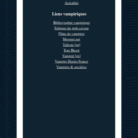
Actualités
Liens vampiriques
Bibliographie vampirique
Editions du petit caveau
Films de vampires
Morsure.net
Taliesin [en]
True Blood
Vamped [en]
Vampire Diaries France
Vampires & sorcières