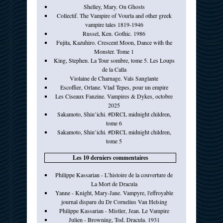
Shelley, Mary. On Ghosts
Collectif. The Vampire of Vourla and other greek
vampire tales 1819-1946
Russel, Ken. Gothic. 1986
Fujita, Kazuhiro. Crescent Moon, Dance with the
Monster. Tome 1
King, Stephen. La Tour sombre, tome 5. Les Loups
de la Calla
Violaine de Charnage. Vals Sanglante
Escoffier, Orlane. Vlad Tepes, pour un empire
Les Ciseaux Fanzine. Vampires & Dykes, octobre
2025
Sakamoto, Shin’ichi. #DRCL midnight children,
tome 6
Sakamoto, Shin’ichi. #DRCL midnight children,
tome 5
Les 10 derniers commentaires
Philippe Kassarian - L’histoire de la couverture de
La Mort de Dracula
Yanne - Knight, Mary-Jane. Vampyre, l'effroyable
journal disparu du Dr Cornelius Van Helsing
Philippe Kassarian - Mistler, Jean. Le Vampire
Julien - Browning, Tod. Dracula. 1931