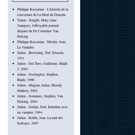
Philippe Kassarian - L’histoire de la
couverture de La Mort de Dracula
Yanne - Knight, Mary-Jane.
Vampyre, l'effroyable journal
disparu du Dr Cornelius Van
Helsing
Philippe Kassarian - Mistler, Jean.
Le Vampire
Julien - Browning, Tod. Dracula.
1931
Julien - Del Toro, Guillermo. Blade
2. 2002
Julien - Norrington, Stephen.
Blade. 1998
Julien - Magnat, Julien. Bloody
Mallory, 2002
Julien - Sommers, Stephen. Van
Helsing. 2004
Julien - Jordan, Neil. Entretien avec
un vampire. 1994
Julien - Rollin, Jean. La nuit des
horloges. 2007