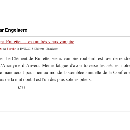
par Engelaere
er. Entretiens avec un très vieux vampire
es
par
Spooky
le 10/05/2013 | Editeur : Engelaere
er Le Clément de Buirette, vieux vampire roublard, est ravi de rendr
L'Anonyme d Anvers. Même fatigué d'avoir traversé les siècles, notr
ne manquerait pour rien au monde l'assemblée annuelle de la Confréri
s de la nuit dont il est l'un des plus solides piliers.
1,78 €