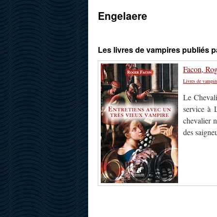
Engelaere
Les livres de vampires publiés 
Facon, Rog
Livres de vampir
Le Chevali
service à 
chevalier 
des saigneur