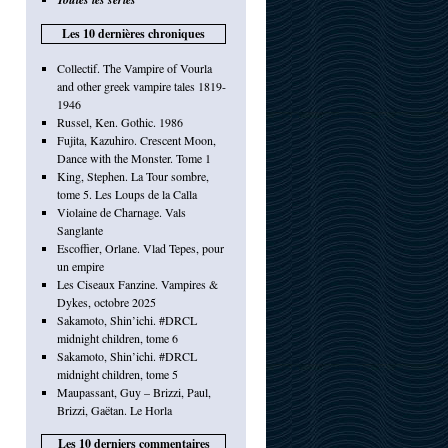
Les 10 dernières chroniques
Collectif. The Vampire of Vourla
and other greek vampire tales 1819-
1946
Russel, Ken. Gothic. 1986
Fujita, Kazuhiro. Crescent Moon,
Dance with the Monster. Tome 1
King, Stephen. La Tour sombre,
tome 5. Les Loups de la Calla
Violaine de Charnage. Vals
Sanglante
Escoffier, Orlane. Vlad Tepes, pour
un empire
Les Ciseaux Fanzine. Vampires &
Dykes, octobre 2025
Sakamoto, Shin’ichi. #DRCL
midnight children, tome 6
Sakamoto, Shin’ichi. #DRCL
midnight children, tome 5
Maupassant, Guy – Brizzi, Paul,
Brizzi, Gaëtan. Le Horla
Les 10 derniers commentaires