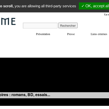
o scroll,
you are allowing all third-party services
✓ OK, accept al
La c
Présentation
Presse
Liens externes
VOYAGES
MANIFESTATIONS
MUSIQUE
IN
ires : romans, BD, essais...