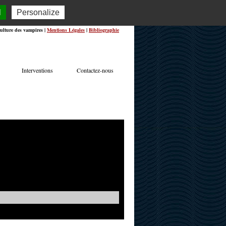
l
Personalize
ulture des vampires |
Mentions Légales
|
Bibliographie
Interventions
Contactez-nous
TERVIEWS
ACTUALITÉS