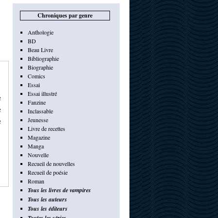
Chroniques par genre
Anthologie
BD
Beau Livre
Bibliographie
Biographie
Comics
Essai
Essai illustré
e
Fanzine
e
Inclassable
e
Jeunesse
Livre de recettes
Magazine
Manga
Nouvelle
Recueil de nouvelles
Recueil de poésie
Roman
Tous les livres de vampires
Tous les auteurs
Tous les éditeurs
Toutes les séries