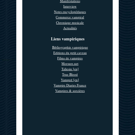
Manifestations
Interview
Notes encyclopédiques
Commerce vampiral
Chronique musicale
Actualités
Liens vampiriques
Bibliographie vampirique
Editions du petit caveau
Films de vampires
Morsure.net
Taliesin [en]
True Blood
Vamped [en]
Vampire Diaries France
Vampires & sorcières