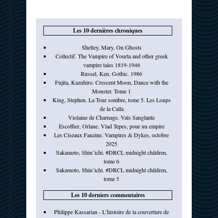
Les 10 dernières chroniques
Shelley, Mary. On Ghosts
Collectif. The Vampire of Vourla and other greek
vampire tales 1819-1946
Russel, Ken. Gothic. 1986
Fujita, Kazuhiro. Crescent Moon, Dance with the
Monster. Tome 1
King, Stephen. La Tour sombre, tome 5. Les Loups
de la Calla
Violaine de Charnage. Vals Sanglante
Escoffier, Orlane. Vlad Tepes, pour un empire
Les Ciseaux Fanzine. Vampires & Dykes, octobre
2025
Sakamoto, Shin’ichi. #DRCL midnight children,
tome 6
Sakamoto, Shin’ichi. #DRCL midnight children,
tome 5
Les 10 derniers commentaires
Philippe Kassarian - L’histoire de la couverture de