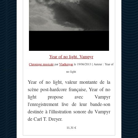
Year of no light. Vampyr
Chronique musicale
par
Vladkergan
le 19/06/2013 | Auteur : Year of
no light
Year of no light, valeur montante de la
scène post-hardcore française, Year of no
light propose avec Vampyr
l'enregistrement live de leur bande-son
destinée à l'illustration sonore du Vampyr
de Carl T. Dreyer.
11,31 €