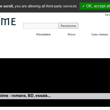
o scroll,
you are allowing all third-party services
✓ OK, accept al
La c
Présentation
Presse
Liens externes
VOYAGES
MANIFESTATIONS
MUSIQUE
IN
ires : romans, BD, essais...