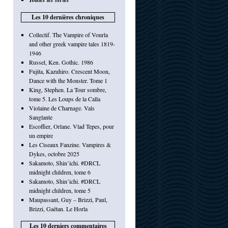
Les 10 dernières chroniques
Collectif. The Vampire of Vourla
and other greek vampire tales 1819-
1946
Russel, Ken. Gothic. 1986
Fujita, Kazuhiro. Crescent Moon,
Dance with the Monster. Tome 1
King, Stephen. La Tour sombre,
tome 5. Les Loups de la Calla
Violaine de Charnage. Vals
Sanglante
Escoffier, Orlane. Vlad Tepes, pour
un empire
Les Ciseaux Fanzine. Vampires &
Dykes, octobre 2025
Sakamoto, Shin’ichi. #DRCL
midnight children, tome 6
Sakamoto, Shin’ichi. #DRCL
midnight children, tome 5
Maupassant, Guy – Brizzi, Paul,
Brizzi, Gaëtan. Le Horla
Les 10 derniers commentaires