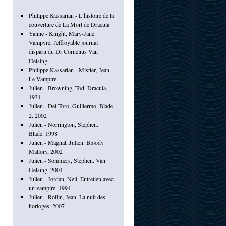
Philippe Kassarian - L’histoire de la
couverture de La Mort de Dracula
Yanne - Knight, Mary-Jane.
Vampyre, l'effroyable journal
disparu du Dr Cornelius Van
Helsing
Philippe Kassarian - Mistler, Jean.
Le Vampire
Julien - Browning, Tod. Dracula.
1931
Julien - Del Toro, Guillermo. Blade
2. 2002
Julien - Norrington, Stephen.
Blade. 1998
Julien - Magnat, Julien. Bloody
Mallory, 2002
Julien - Sommers, Stephen. Van
Helsing. 2004
Julien - Jordan, Neil. Entretien avec
un vampire. 1994
Julien - Rollin, Jean. La nuit des
horloges. 2007