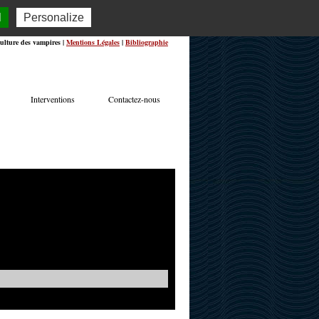
l
Personalize
ulture des vampires |
Mentions Légales
|
Bibliographie
Interventions
Contactez-nous
TERVIEWS
ACTUALITÉS