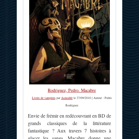
Rodriguez, Pedro. Macabre
Livres de vampires
par
Asmodée
le 27/09/2010 | Auteur : Pedro
Rodriguez
Envie de frémir en redécouvrant en BD de
grands classiques de la littérature
fantastique ? Aux travers 7 histoires à
glacer les sangs, Macabre donne une