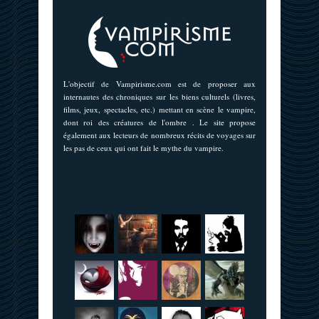
L'objectif de Vampirisme.com est de proposer aux
internautes des chroniques sur les biens culturels (livres,
films, jeux, spectacles, etc.) mettant en scène le vampire,
dont roi des créatures de l'ombre . Le site propose
également aux lecteurs de nombreux récits de voyages sur
les pas de ceux qui ont fait le mythe du vampire.