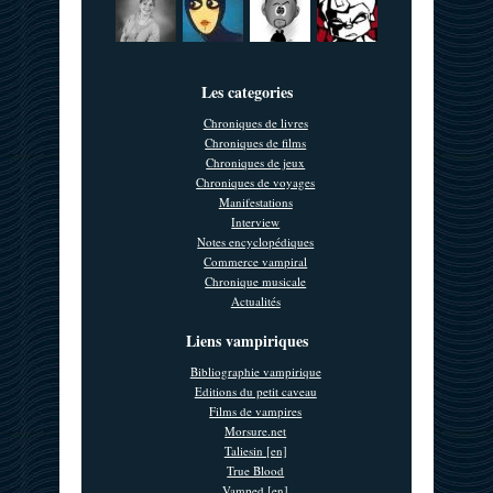
Les categories
Chroniques de livres
Chroniques de films
Chroniques de jeux
Chroniques de voyages
Manifestations
Interview
Notes encyclopédiques
Commerce vampiral
Chronique musicale
Actualités
Liens vampiriques
Bibliographie vampirique
Editions du petit caveau
Films de vampires
Morsure.net
Taliesin [en]
True Blood
Vamped [en]