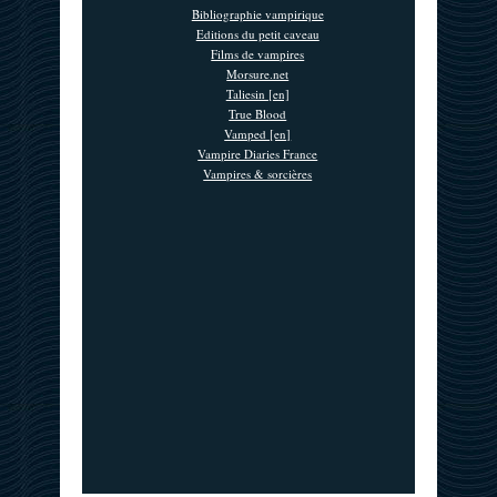
Bibliographie vampirique
Editions du petit caveau
Films de vampires
Morsure.net
Taliesin [en]
True Blood
Vamped [en]
Vampire Diaries France
Vampires & sorcières