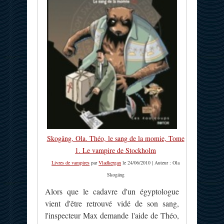
Skogäng, Ola. Théo, le sang de la momie, Tome
1. Le vampire de Stockholm
Livres de vampires
par
Vladkergan
le 24/06/2010 | Auteur : Ola
Skogäng
Alors que le cadavre d'un égyptologue
vient d'être retrouvé vidé de son sang,
l'inspecteur Max demande l'aide de Théo,