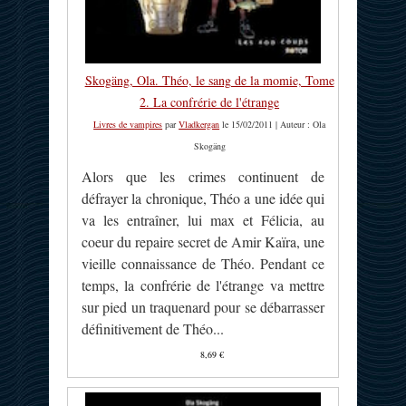
Skogäng, Ola. Théo, le sang de la momie, Tome
2. La confrérie de l'étrange
Livres de vampires
par
Vladkergan
le 15/02/2011 | Auteur : Ola
Skogäng
Alors que les crimes continuent de
défrayer la chronique, Théo a une idée qui
va les entraîner, lui max et Félicia, au
coeur du repaire secret de Amir Kaïra, une
vieille connaissance de Théo. Pendant ce
temps, la confrérie de l'étrange va mettre
sur pied un traquenard pour se débarrasser
définitivement de Théo...
8,69 €