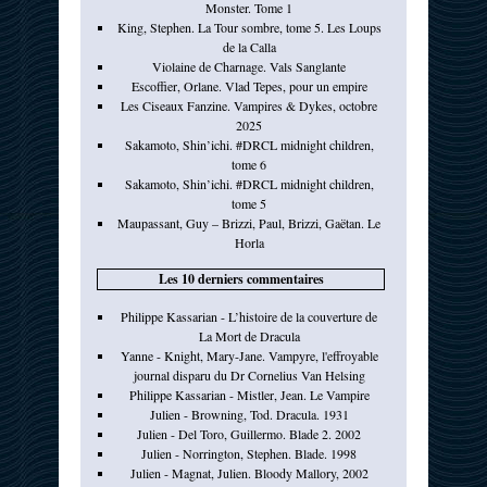
Monster. Tome 1
King, Stephen. La Tour sombre, tome 5. Les Loups
de la Calla
Violaine de Charnage. Vals Sanglante
Escoffier, Orlane. Vlad Tepes, pour un empire
Les Ciseaux Fanzine. Vampires & Dykes, octobre
2025
Sakamoto, Shin’ichi. #DRCL midnight children,
tome 6
Sakamoto, Shin’ichi. #DRCL midnight children,
tome 5
Maupassant, Guy – Brizzi, Paul, Brizzi, Gaëtan. Le
Horla
Les 10 derniers commentaires
Philippe Kassarian - L’histoire de la couverture de
La Mort de Dracula
Yanne - Knight, Mary-Jane. Vampyre, l'effroyable
journal disparu du Dr Cornelius Van Helsing
Philippe Kassarian - Mistler, Jean. Le Vampire
Julien - Browning, Tod. Dracula. 1931
Julien - Del Toro, Guillermo. Blade 2. 2002
Julien - Norrington, Stephen. Blade. 1998
Julien - Magnat, Julien. Bloody Mallory, 2002