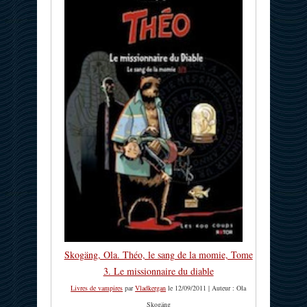
Skogäng, Ola. Théo, le sang de la momie, Tome
3. Le missionnaire du diable
Livres de vampires
par
Vladkergan
le 12/09/2011 | Auteur : Ola
Skogäng