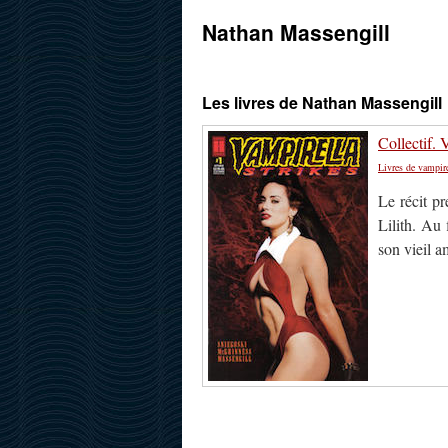
Nathan Massengill
Les livres de Nathan Massengill
Collectif. 
Livres de vampir
Le récit pr
Lilith. Au
son vieil a