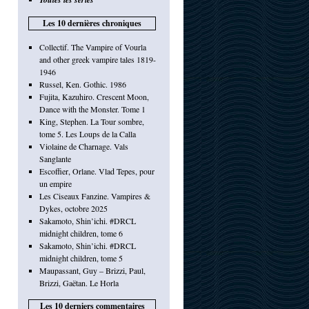
Les 10 dernières chroniques
Collectif. The Vampire of Vourla
and other greek vampire tales 1819-
1946
Russel, Ken. Gothic. 1986
Fujita, Kazuhiro. Crescent Moon,
Dance with the Monster. Tome 1
King, Stephen. La Tour sombre,
tome 5. Les Loups de la Calla
Violaine de Charnage. Vals
Sanglante
Escoffier, Orlane. Vlad Tepes, pour
un empire
Les Ciseaux Fanzine. Vampires &
Dykes, octobre 2025
Sakamoto, Shin’ichi. #DRCL
midnight children, tome 6
Sakamoto, Shin’ichi. #DRCL
midnight children, tome 5
Maupassant, Guy – Brizzi, Paul,
Brizzi, Gaëtan. Le Horla
Les 10 derniers commentaires