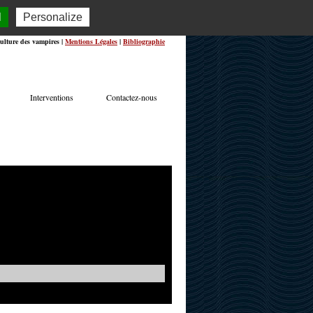
l
Personalize
ulture des vampires |
Mentions Légales
|
Bibliographie
Interventions
Contactez-nous
TERVIEWS
ACTUALITÉS