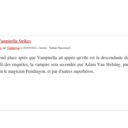
Vampirella Strikes
es
par
Vladkergan
le 02/02/2022 | Auteur : Nathan Massengill
end place après que Vampirella ait appris qu'elle est la descendante d
 fil des enquêtes, la vampire sera secondée par Adam Van Helsing, pa
mi le magicien Pendragon, et par d'autres superhéros.