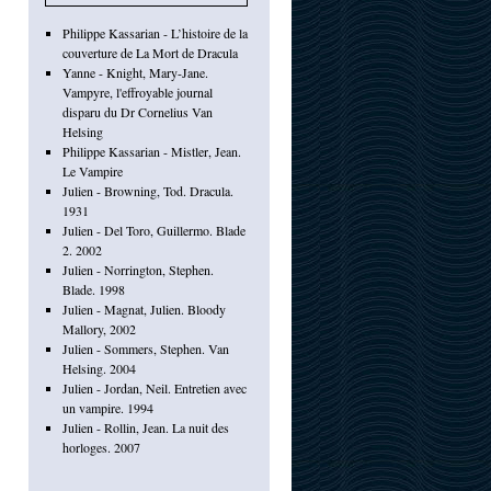
Philippe Kassarian - L’histoire de la
couverture de La Mort de Dracula
Yanne - Knight, Mary-Jane.
Vampyre, l'effroyable journal
disparu du Dr Cornelius Van
Helsing
Philippe Kassarian - Mistler, Jean.
Le Vampire
Julien - Browning, Tod. Dracula.
1931
Julien - Del Toro, Guillermo. Blade
2. 2002
Julien - Norrington, Stephen.
Blade. 1998
Julien - Magnat, Julien. Bloody
Mallory, 2002
Julien - Sommers, Stephen. Van
Helsing. 2004
Julien - Jordan, Neil. Entretien avec
un vampire. 1994
Julien - Rollin, Jean. La nuit des
horloges. 2007