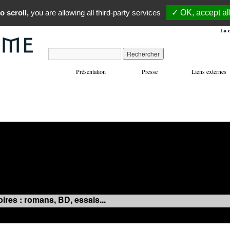
o scroll,
you are allowing all third-party services
✓ OK, accept al
La c
Présentation
Presse
Liens externes
VOYAGES
MANIFESTATIONS
MUSIQUE
IN
ires : romans, BD, essais...