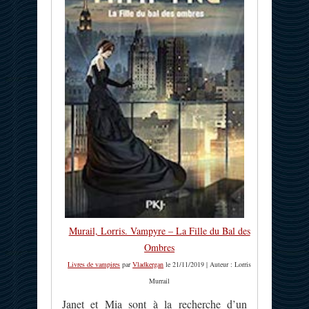
Murail, Lorris. Vampyre – La Fille du Bal des
Ombres
Livres de vampires
par
Vladkergan
le 21/11/2019 | Auteur : Lorris
Murrail
Janet et Mia sont à la recherche d’un