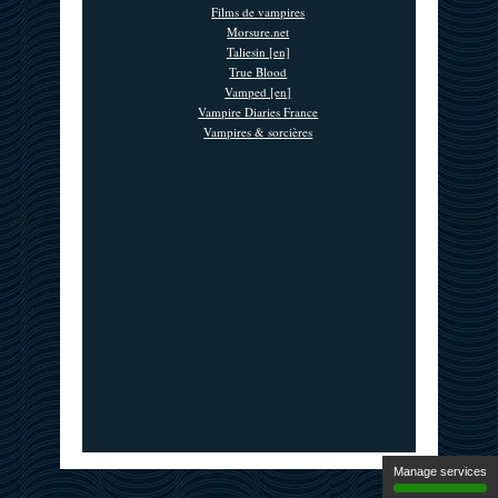
Films de vampires
Morsure.net
Taliesin [en]
True Blood
Vamped [en]
Vampire Diaries France
Vampires & sorcières
Manage services