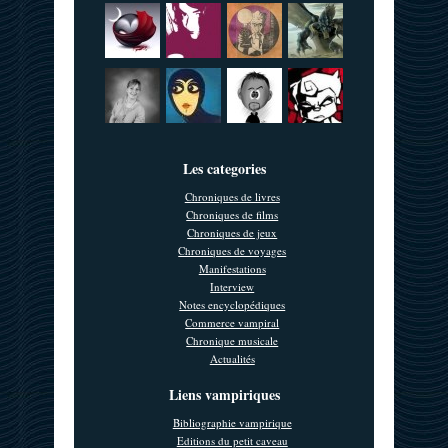
Les categories
Chroniques de livres
Chroniques de films
Chroniques de jeux
Chroniques de voyages
Manifestations
Interview
Notes encyclopédiques
Commerce vampiral
Chronique musicale
Actualités
Liens vampiriques
Bibliographie vampirique
Editions du petit caveau