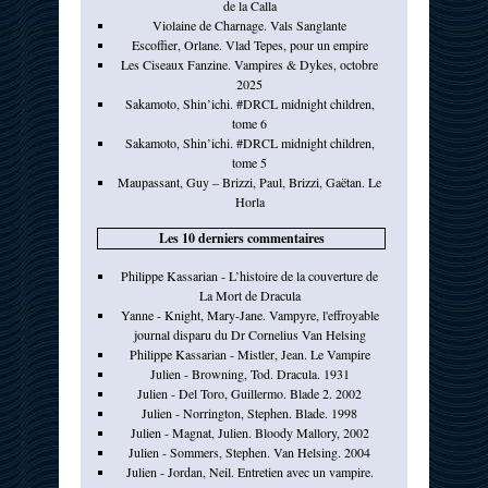
de la Calla
Violaine de Charnage. Vals Sanglante
Escoffier, Orlane. Vlad Tepes, pour un empire
Les Ciseaux Fanzine. Vampires & Dykes, octobre
2025
Sakamoto, Shin’ichi. #DRCL midnight children,
tome 6
Sakamoto, Shin’ichi. #DRCL midnight children,
tome 5
Maupassant, Guy – Brizzi, Paul, Brizzi, Gaëtan. Le
Horla
Les 10 derniers commentaires
Philippe Kassarian - L’histoire de la couverture de
La Mort de Dracula
Yanne - Knight, Mary-Jane. Vampyre, l'effroyable
journal disparu du Dr Cornelius Van Helsing
Philippe Kassarian - Mistler, Jean. Le Vampire
Julien - Browning, Tod. Dracula. 1931
Julien - Del Toro, Guillermo. Blade 2. 2002
Julien - Norrington, Stephen. Blade. 1998
Julien - Magnat, Julien. Bloody Mallory, 2002
Julien - Sommers, Stephen. Van Helsing. 2004
Julien - Jordan, Neil. Entretien avec un vampire.