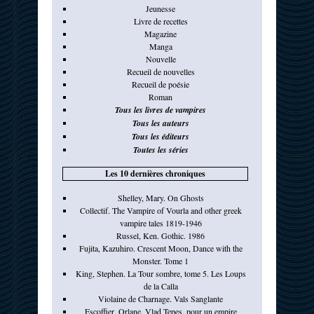
Jeunesse
Livre de recettes
Magazine
Manga
Nouvelle
Recueil de nouvelles
Recueil de poésie
Roman
Tous les livres de vampires
Tous les auteurs
Tous les éditeurs
Toutes les séries
Les 10 dernières chroniques
Shelley, Mary. On Ghosts
Collectif. The Vampire of Vourla and other greek
vampire tales 1819-1946
Russel, Ken. Gothic. 1986
Fujita, Kazuhiro. Crescent Moon, Dance with the
Monster. Tome 1
King, Stephen. La Tour sombre, tome 5. Les Loups
de la Calla
Violaine de Charnage. Vals Sanglante
Escoffier, Orlane. Vlad Tepes, pour un empire