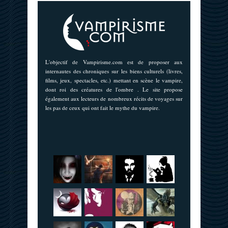
L'objectif de Vampirisme.com est de proposer aux
internautes des chroniques sur les biens culturels (livres,
films, jeux, spectacles, etc.) mettant en scène le vampire,
dont roi des créatures de l'ombre . Le site propose
également aux lecteurs de nombreux récits de voyages sur
les pas de ceux qui ont fait le mythe du vampire.