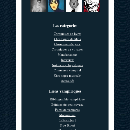
Les categories
Chroniques de livres
Chroniques de films
Chroniques de jeux
Chroniques de voyages
Manifestations
Interview
Notes encyclopédiques
Commerce vampiral
Chronique musicale
Actualités
Liens vampiriques
Bibliographie vampirique
Editions du petit caveau
Films de vampires
Morsure.net
Taliesin [en]
True Blood